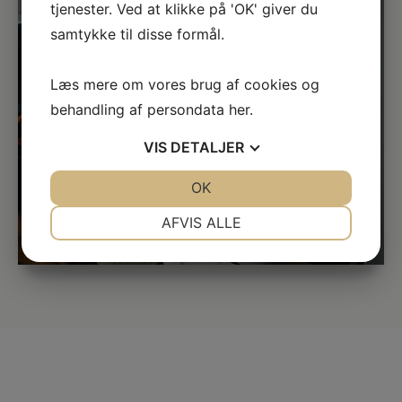
tjenester. Ved at klikke på 'OK' giver du
samtykke til disse formål.
Læs mere om vores brug af cookies og
behandling af persondata
her
.
VIS
DETALJER
JA
NEJ
OK
JA
NEJ
NØDVENDIGE
PRÆFERENCER
AFVIS ALLE
JA
NEJ
JA
NEJ
MARKETING
STATISTIK