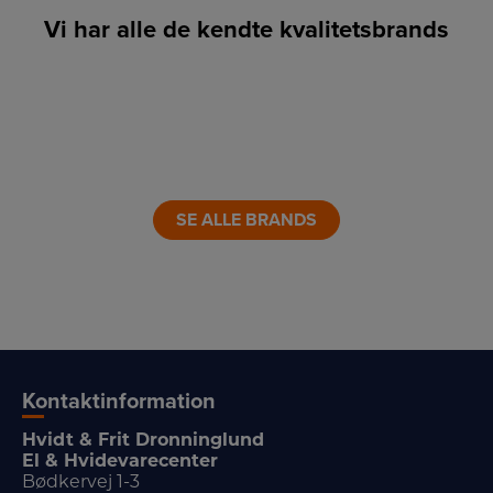
Vi har alle de kendte kvalitetsbrands
LINK
LINK
LINK
LINK
LINK
LINK
SE ALLE BRANDS
Kontaktinformation
Hvidt & Frit Dronninglund
El & Hvidevarecenter
Bødkervej 1-3