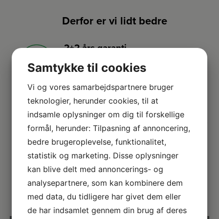
Derfor er vi lidt bedre
2+2 års garanti
Vi har udvidet garanti på udvalgte
Samtykke til cookies
produkter
– så du er sikret i 4 år.
Vi og vores samarbejdspartnere bruger
teknologier, herunder cookies, til at
Stort sortiment
indsamle oplysninger om dig til forskellige
Vi har et af Danmarks største sortimenter
formål, herunder: Tilpasning af annoncering,
med alle de kendte varemærker.
bedre brugeroplevelse, funktionalitet,
statistik og marketing. Disse oplysninger
Vi dækker hele DK
kan blive delt med annoncerings- og
Vælg mellem mange forskellige
analysepartnere, som kan kombinere dem
forhandlere i hele landet.
med data, du tidligere har givet dem eller
de har indsamlet gennem din brug af deres