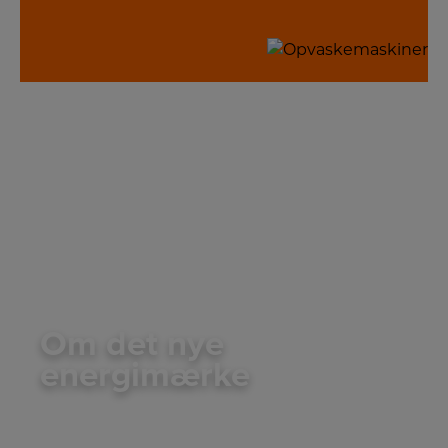
Om det nye
energimærke
Der er kommet nye regler for energimærkning fra
EU pr. 1. marts 2021. Læs om de nye mærkninger her