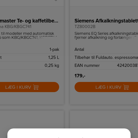
Moccamaster Te- og kaffetilbehør
Siemens Afkalkningstablet
na KBG/KBGC741
TZ80002B
 til modeller med automatisk
Siemens EQ Series afkalkningstabl
p som KBG/KBGC741, KGBC744,
fjerner afkalkning og forlænger di
CS.
maskines levetid.
1-pak
Antal
t
1,25 L
Tilbehør til
Fuldauto. espressoma
0,25 kg
EAN nummer
42420038
179,-
LÆG I KURV
LÆG I KURV