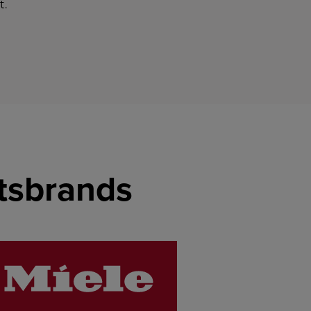
t.
etsbrands
LINK
LINK