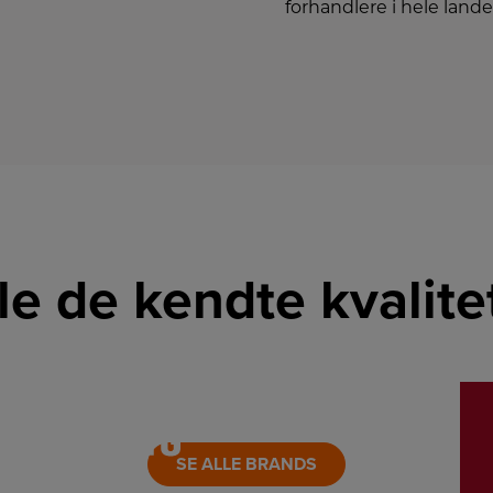
forhandlere i hele lande
lle de kendte kvalit
LINK
LINK
SE ALLE BRANDS