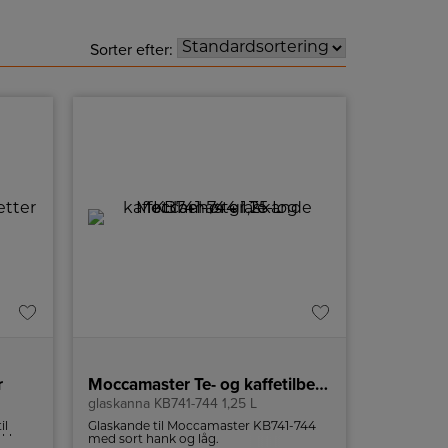
Sorter efter:
r
Moccamaster Te- og kaffetilbehør glaskande KB741-744 1,25 L
glaskanna KB741-744 1,25 L
il
Glaskande til Moccamaster KB741-744
akke
med sort hank og låg.