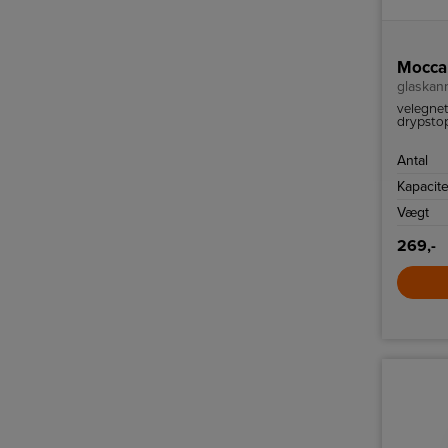
glaskan
velegnet
drypsto
CD og G
Antal
Kapacite
Vægt
269,-