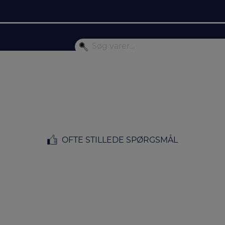
OFTE STILLEDE SPØRGSMÅL
FORSIDE
/
KØKKEN
/
KAFFE & TE
/ TE- OG KAFFETILBEHØR
Te- og kaffetilbehør