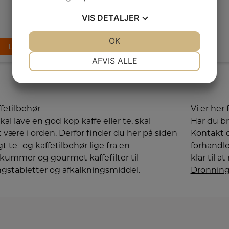
mælkeslangerensebørste.
VIS
DETALJER
JA
NEJ
OK
JA
NEJ
LÆG I KURV
NØDVENDIGE
PRÆFERENCER
AFVIS ALLE
JA
NEJ
JA
NEJ
MARKETING
STATISTIK
ffetilbehør
Vi er her 
kal lave en god kop kaffe eller te, skal
Har du bru
 være i orden. Derfor finder du her på siden
Kontakt d
gt te- og kaffetilbehør lige fra en
forhandle
ummer og gourmet kaffefilter til
klar til a
ngstabletter og afkalkningsmiddel.
Dronning