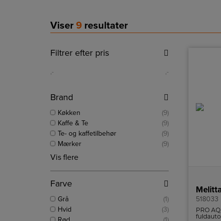
Viser
9
resultater
Filtrer efter pris
,-
,-
Brand
Køkken
(9)
Kaffe & Te
(9)
Te- og kaffetilbehør
(9)
Mærker
(9)
Vis flere
Farve
Melitt
Grå
(1)
518033
Hvid
(3)
PRO AQUA
fuldauto
Rød
(1)