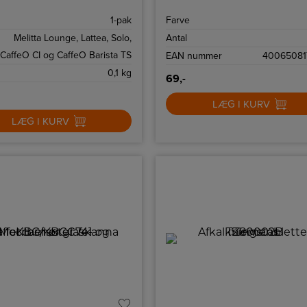
med 4 stk.
1-pak
Farve
Melitta Lounge, Lattea, Solo,
Antal
CaffeO CI og CaffeO Barista TS
EAN nummer
40065081
0,1 kg
69,-
LÆG I KURV
LÆG I KURV