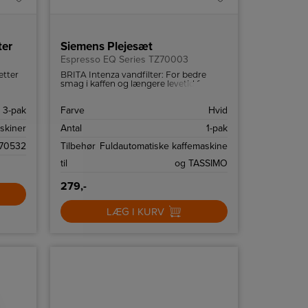
ter
Siemens Plejesæt
Espresso EQ Series TZ70003
etter
BRITA Intenza vandfilter: For bedre
n
smag i kaffen og længere levetid for
maskinen.
3-pak
Farve
Hvid
skiner
Antal
1-pak
70532
Tilbehør
Fuldautomatiske kaffemaskine
til
og TASSIMO
279,-
LÆG I KURV