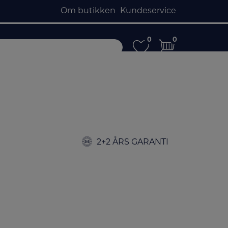
Om butikken
Kundeservice
0
0
0
0
2+2 ÅRS GARANTI