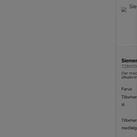
TZ8000
Der medf
afkalkni
vandfilt
Farve
Tilbehør
til
Tilbehør
medfølg