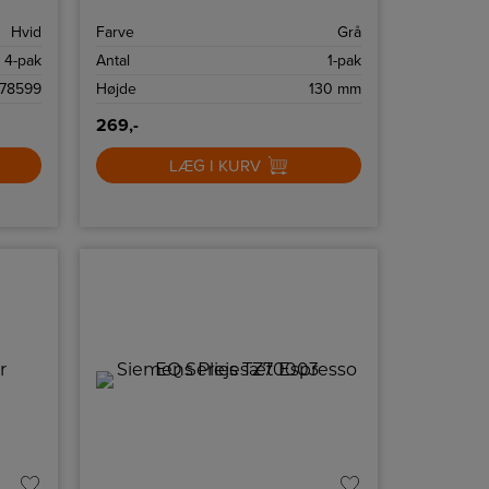
Hvid
Farve
Grå
4-pak
Antal
1-pak
78599
Højde
130 mm
269,-
LÆG I KURV