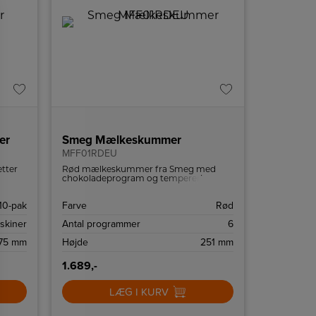
er
Smeg Mælkeskummer
MFF01RDEU
etter
Rød mælkeskummer fra Smeg med
chokoladeprogram og temperering op
til 70 grader.
10-pak
Farve
Rød
skiner
Antal programmer
6
75 mm
Højde
251 mm
1.689,-
LÆG I KURV