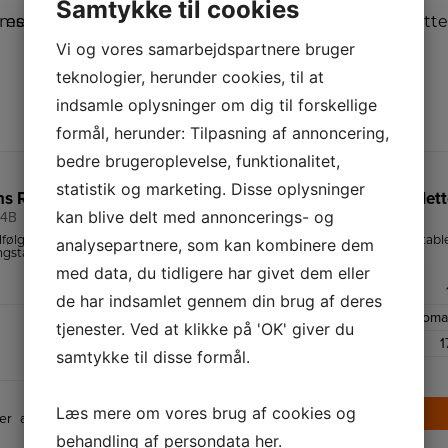
Samtykke til cookies
Vi og vores samarbejdspartnere bruger
teknologier, herunder cookies, til at
indsamle oplysninger om dig til forskellige
formål, herunder: Tilpasning af annoncering,
bedre brugeroplevelse, funktionalitet,
statistik og marketing. Disse oplysninger
Siemens Rengøringskit til espressomaskiner
Siemens Rengøringstablett
kan blive delt med annoncerings- og
4B
TZ80001B
analysepartnere, som kan kombinere dem
ølger: 10 rensetabletter, 3
Siemens EQ Series rengøringstabl
ngstabletter, 1 BRITA Intenza
til indvendig rengøring af din
er, 1 mælkeslangerensebørste.
espressomaskine.
med data, du tidligere har givet dem eller
Hvid
Antal
de har indsamlet gennem din brug af deres
EQ9, EQ8, EQ7, EQ6, EQ5
Tilbehør til
Fuldauto. espressoma
tjenester. Ved at klikke på 'OK' giver du
samt espressomaskiner til
Højde
1
samtykke til disse formål.
indbygning
189,-
10 rensetabletter, 3
Læs mere om vores brug af cookies og
LÆG I KURV
er
afkalkningstabletter, 1 BRITA
behandling af persondata
her
.
Intenza vandfilter, 1