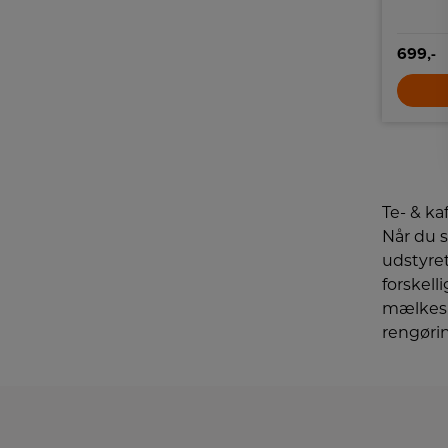
699,-
Te- & ka
Når du s
udstyret
forskelli
mælkesk
rengøri