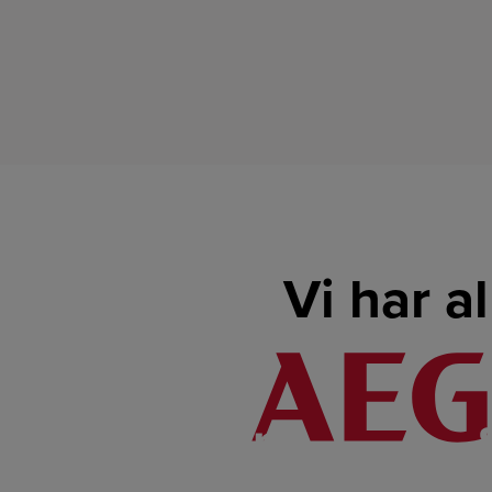
Vi har a
LINK
LINK