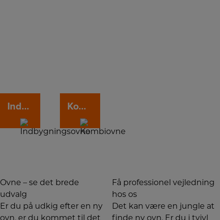
Er du på udkig efter en ny ovn, er du kommet til det
rette sted. Vi har et stort udvalg af ovne, så uanset om
du søger en indbygningsovn, kombiovn, eller en
varmeskuffe har vi et passende produkt til enhver
husholdning. Find din nye ovn her hos Hvidt og Frit.
Indbygningsovne
Kombiovne
Ovne – se det brede
Få professionel vejledning
udvalg
hos os
Er du på udkig efter en ny
Det kan være en jungle at
ovn, er du kommet til det
finde ny ovn. Er du i tvivl