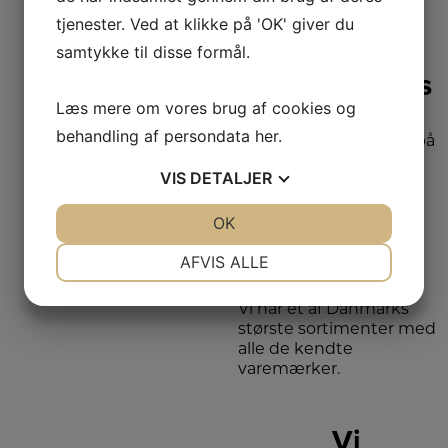
bedre
tjenester. Ved at klikke på 'OK' giver du
samtykke til disse formål.
2+2 års
garanti
Læs mere om vores brug af cookies og
behandling af persondata
her
.
Vi har udvidet garanti på
udvalgte produkter
VIS
DETALJER
– så du er sikret i 4 år.
JA
NEJ
OK
JA
NEJ
Stort
NØDVENDIGE
PRÆFERENCER
AFVIS ALLE
sortiment
JA
NEJ
JA
NEJ
Vi har et af Danmarks
MARKETING
STATISTIK
største sortimenter med
alle de kendte
varemærker.
Vi