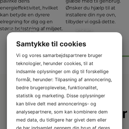
påvirke dens
glæde med til genbrug.
energieffektivitet, hvilket
Ønsker du hjælp til at
kan betyde en dyrere
installere din nye ovn,
elregning for dig og en
tilbyder vi også dette.
større belastning af miljøet.
Om det nye
2+2 års
energimærke
Garanti!
Samtykke til cookies
Der er kommet nye regler for energimærkning fra EU pr. 1. marts 2021. Læs om de nye
Vi har dobbelt op på garantien på udvalgte produkter – så du er sikret i 4 år og kan føle dig
mærkninger her
endnu tryggere.
LÆS MERE
LÆS MERE
Vi og vores samarbejdspartnere bruger
teknologier, herunder cookies, til at
indsamle oplysninger om dig til forskellige
formål, herunder: Tilpasning af annoncering,
bedre brugeroplevelse, funktionalitet,
statistik og marketing. Disse oplysninger
kan blive delt med annoncerings- og
Derfor er
analysepartnere, som kan kombinere dem
vi lidt
med data, du tidligere har givet dem eller
de har indsamlet gennem din brug af deres