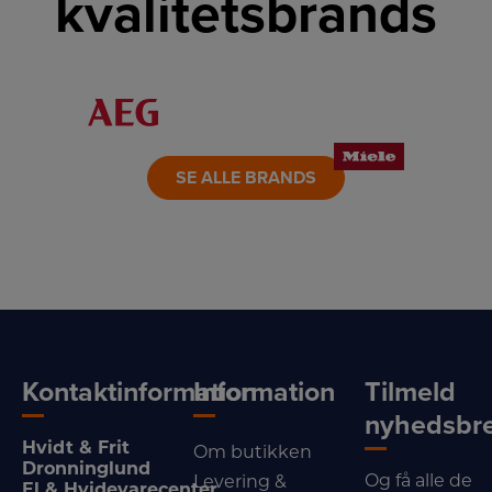
kvalitetsbrands
LINK
LINK
LINK
LINK
LINK
LINK
SE ALLE BRANDS
Kontaktinformation
Information
Tilmeld
nyhedsbr
Hvidt & Frit
Om butikken
Dronninglund
Og få alle de
Levering &
El & Hvidevarecenter