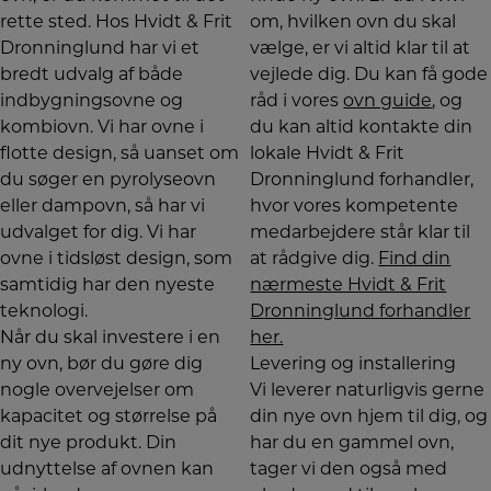
rette sted. Hos Hvidt & Frit
om, hvilken ovn du skal
Dronninglund har vi et
vælge, er vi altid klar til at
bredt udvalg af både
vejlede dig. Du kan få gode
indbygningsovne og
råd i vores
ovn guide
, og
kombiovn. Vi har ovne i
du kan altid kontakte din
flotte design, så uanset om
lokale Hvidt & Frit
du søger en pyrolyseovn
Dronninglund forhandler,
eller dampovn, så har vi
hvor vores kompetente
udvalget for dig. Vi har
medarbejdere står klar til
ovne i tidsløst design, som
at rådgive dig.
Find din
samtidig har den nyeste
nærmeste Hvidt & Frit
teknologi.
Dronninglund forhandler
Når du skal investere i en
her.
ny ovn, bør du gøre dig
Levering og installering
nogle overvejelser om
Vi leverer naturligvis gerne
kapacitet og størrelse på
din nye ovn hjem til dig, og
dit nye produkt. Din
har du en gammel ovn,
udnyttelse af ovnen kan
tager vi den også med