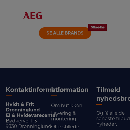
LINK
LINK
LINK
LINK
LINK
LINK
SE ALLE BRANDS
Kontaktinformation
Information
Tilmeld
nyhedsbr
Hvidt & Frit
Om butikken
Dronninglund
Og få alle de
Levering &
El & Hvidevarecenter
seneste tilbu
montering
Bødkervej 1-3
nyheder.
9330 Dronninglund
Ofte stillede