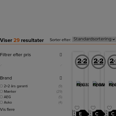
En opvaskemaskine til underbygning placeres under
bordpladen og har sin egen front, som du kan vælge,
skal matche med et fritstående køleskab eller andet.
Viser
29
resultater
Sorter efter:
Filtrer efter pris
,-
,-
Brand
2+2 års garanti
(9)
Mærker
(29)
AEG
(5)
Asko
(4)
Vis flere
A
A
A
E
C
C
↑
↑
↑