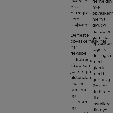
lavere, da
gerne din
disse
nye
betragtes
opvaskem
som
hjem til
støjsvage.
dig, og
har du en
De fleste
gammel
opvaskemaskiner
opvaskem
har
tager vi
fleksibel
den også
indretning,
med
så du kan
glæde
justere på
med til
afstanden
genbrug.
mellem
Ønsker
kurvene,
du hjælp
og
til at
tallerken-
installere
og
din nye