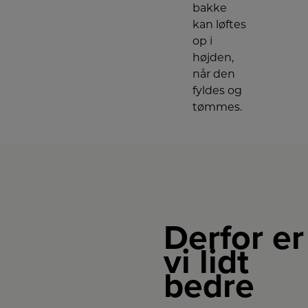
bakke
kan løftes
op i
højden,
når den
fyldes og
tømmes.
Derfor er
vi lidt
bedre