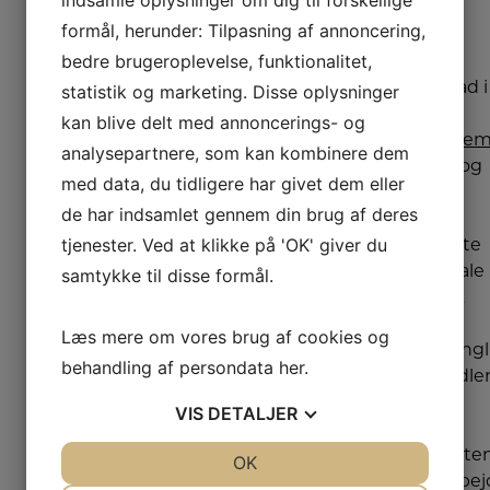
indsamle oplysninger om dig til forskellige
vejlede
hvad du
formål, herunder: Tilpasning af annoncering,
dig. Du
har behov
bedre brugeroplevelse, funktionalitet,
kan få
for, at den
gode råd i
statistik og marketing. Disse oplysninger
skal
vores
kan blive delt med annoncerings- og
kunne. En
opvaskem
analysepartnere, som kan kombinere dem
standard
guide
, og
opvaskemaskine
med data, du tidligere har givet dem eller
du kan
kan
de har indsamlet gennem din brug af deres
altid
typisk
tjenester. Ved at klikke på 'OK' giver du
kontakte
vaske
din lokale
samtykke til disse formål.
omkring
Hvidt &
12-14
Frit
Læs mere om vores brug af cookies og
kuverter
Dronning
ad
behandling af persondata
her
.
forhandler
gangen,
hvor
VIS
DETALJER
hvilket
vores
almindeligvis
kompete
JA
NEJ
OK
JA
NEJ
er
medarbej