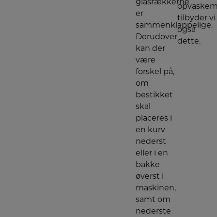
glasrækkerne
opvaskem
er
tilbyder vi
sammenklappelige.
også
Derudover
dette.
kan der
være
forskel på,
om
bestikket
skal
placeres i
en kurv
nederst
eller i en
bakke
øverst i
maskinen,
samt om
nederste