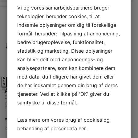
Vi og vores samarbejdspartnere bruger
teknologier, herunder cookies, til at
indsamle oplysninger om dig til forskellige
formål, herunder: Tilpasning af annoncering,
bedre brugeroplevelse, funktionalitet,
statistik og marketing. Disse oplysninger
kan blive delt med annoncerings- og
analysepartnere, som kan kombinere dem
med data, du tidligere har givet dem eller
A
A
↑
de har indsamlet gennem din brug af deres
G
Asko Integrerbar opvaskemaskine
Produktdatablad
tjenester. Ved at klikke på 'OK' giver du
DSD5448IJ
samtykke til disse formål.
Det unikke
Flexiracks™-
system består af
robuste
Læs mere om vores brug af cookies og
Energiklasse
A
nylonbelagte
stålkurve, der
behandling af persondata
her
.
Lydniveau
42
nemt kan
justeres til
dB(A)
forskellige højder,