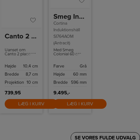
Smeg Induktionskogeplade SI764AOM
Cortina
Induktionshäll
Canto 2 | Wall Light | Galvanized
SI764AOM
(Antracit)
Uanset om
Med Smeg
Canto 2 placeres
Colonial 60 cm
inde eller ude,
induktionskogeplade
giver lampen en
SI764AOM kan
Højde
10,4 cm
Farve
Grå
helt speciel
du tilberede mad
lysoplevelse.
på ingen tid
Bredde
8,7 cm
Højde
60 mm
takket være 4
induktionszoner
Projektion
10 cm
Bredde
596 mm
og flere intuitive
funktioner som
Quickstart og
739,95
9.495,-
Powerboost.
LÆG I KURV
LÆG I KURV
SE VORES FULDE UDVALG