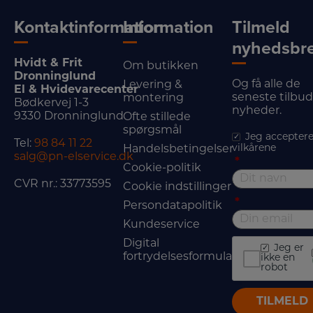
Kontaktinformation
Information
Tilmeld
nyhedsbr
Hvidt & Frit
Om butikken
Dronninglund
Og få alle de
Levering &
El & Hvidevarecenter
seneste tilbu
montering
Bødkervej 1-3
nyheder.
9330 Dronninglund
Ofte stillede
spørgsmål
Jeg acceptere
Tel:
98 84 11 22
vilkårene
Handelsbetingelser
salg@pn-elservice.dk
*
Cookie-politik
CVR nr.: 33773595
Cookie indstillinger
*
Persondatapolitik
Kundeservice
Digital
Jeg er
fortrydelsesformular
ikke en
robot