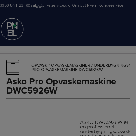
98 84 11 22
salg@pn-elservice.dk
Om butikken
Kundeservice
Hop
til
indholdet
OPVASK
/
OPVASKEMASKINER
/
UNDERBYGNINGSOP
PRO OPVASKEMASKINE DWC5926W
Asko Pro Opvaskemaskine
DWC5926W
ASKO DWC5926W er
en professionel
underbygningsopvaske