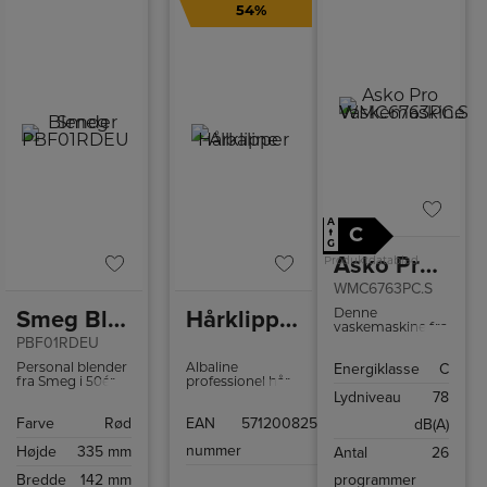
54%
A
C
↑
G
Asko Pro Vaskemaskine
Produktdatablad
WMC6763PC.S
Smeg Blender
Hårklipper Albaline
Denne
vaskemaskine fra
PBF01RDEU
vores
professionelle
Energiklasse
C
Personal blender
Albaline
sortiment har
fra Smeg i 50ér
professionel hår-
den unikke
Lydniveau
78
stil med to
og skægtrimmer
Quattro
Bottles-To-Go og
- det ultimative
Construction™,
Farve
Rød
EAN
5712008250329
dB(A)
to hastigheder.
værktøj til præcis
den hygiejniske
og alsidig
Steel Seal™-dør
nummer
Højde
335 mm
Antal
26
klipning. Med en
og har i alt 25
vandtæt IPX-6
programmer,
Bredde
142 mm
programmer
rating er denne
hvoraf 10 kan