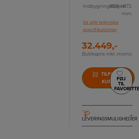
Indbygningshøjde:
820 - 872
mm
Se alle tekniske
specifikationer
32.449,-
Butikspris inkl. moms
TILFØJ TIL
FØJ
KURV
TIL
FAVORITT
LEVERINGSMULIGHEDER