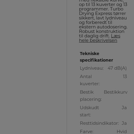
med fleksible kurve,
op til 13 kuverter og 13
programmer. Turbo
Drying Express tørrer
sikkert, lavt lydniveau
og forberedt til
ekstern autodosering.
Robust konstruktion
til daglig drift.
Læs
hele beskrivelsen
Tekniske
specifikationer
Lydniveau:
47 dB(A)
Antal
13
kuverter:
Bestik
Bestikkurv
placering:
Udskudt
Ja
start:
Resttidsindikator:
Ja
Farve:
Hvid