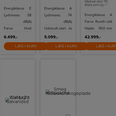
Med en stor 70
med NoFrost.
Vaskekapacitet 9
liters ovn og en
kg. Display med
Energiklasse
E
Energiklasse
A
mindre 35 liters
tidsforskudt start
ovn, begge
og
Energiklasse
A
Lydniveau
38
Lydniveau
74
udstyret til at
resttidsindikation.
håndtere en
AutoDosePro for
dB(A)
dB(A)
Farve
Rustfri stål
varieret menu.
automatisk
Den store ovn er
sæbedosering.
Farve
Hvid
Udskudt start
Ja
Højde
900 mm
en varmluftsovn
til jævn
varmefordeling,
6.499,-
5.099,-
42.999,-
mens den ekstra
ovn er traditionel,
LÆG I KURV
LÆG I KURV
LÆG I KUR
perfekt til retter,
der kræver en
mere rettet
varme. Begge
ovne er
klassificeret med
energiklasse A,
hvilket
garanterer en
effektiv
udnyttelse af
energien.