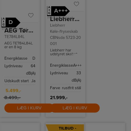
A
A+++
↑
G
Liebherr Køle-/fryseskab CBNsda 5723-20 001
Produktdatablad
A
D
↑
Liebherr
G
AEG Tørretumbler
Produktdatablad
Køle-/fryseskab
TE784L84L
CBNsda 5723-20
001
AEG TE784L84L
er en 8 kg
Liebherr har
varmepumpe-
udstyret skabet
tørretumbler
Energiklasse
D
med NoFrost-
med SensiDry,
teknologi, så du
lav temperatur
Energiklasse
A+++
Lydniveau
64
slipper for
og ProTex-
afrimning. LED-
tromle.
Lydniveau
33
dB(A)
belysning sikrer
et godt overblik i
dB(A)
Udskudt start
Ja
hele skabet, og
temperaturstyringen
Farve
rustfrit stål
sker elektronisk
5.499,-
via det
indbyggede
8.499,-
21.999,-
display.
Derudover kan
LÆG I KURV
LÆG I KURV
skabet styres via
Wi-Fi, og der
medfølger en
manuel
isterningbeholder.
TILBUD -