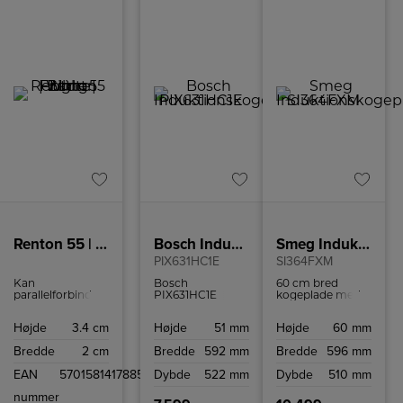
Renton 55 | Batten Light Fitting | White
Bosch Induktionskogeplade
Smeg Induktionskogeplade
PIX631HC1E
SI364FXM
Kan
Bosch
60 cm bred
parallelforbindes
PIX631HC1E
kogeplade med
Ideelt egnet til
induktionskogeplade
boosterfunktion
underskabsbelysning
med avancerede
til hurtig og
Højde
3.4 cm
Højde
51 mm
Højde
60 mm
Tilslutningsledning
funktioner som
effektiv
medfølger
FlexInduction,
madlavning.
Bredde
2 cm
Bredde
592 mm
Bredde
596 mm
Kontakt på
PowerBoost og
lampen Kan
WiFi-forbindelse
EAN
5701581417885
Dybde
522 mm
Dybde
510 mm
forlænges ved at
gør både
forbinde flere
hverdagsmåltider
nummer
skinner
og slow cooking i