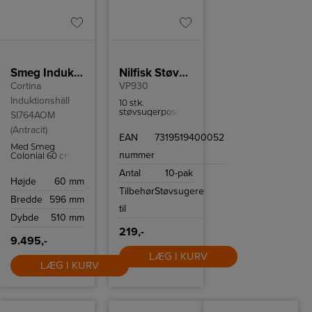
Smeg Induktionskogeplade SI764AOM
Nilfisk Støvsugerposer
Cortina
VP930
Induktionshäll
10 stk.
støvsugerposer
SI764AOM
til Nilfisk VP930
(Antracit)
og passer også til
EAN
7319519400052
GD930.
Med Smeg
nummer
Colonial 60 cm
induktionskogeplade
Antal
10-pak
SI764AOM kan
Højde
60 mm
du tilberede mad
Tilbehør
Støvsugere
på ingen tid
Bredde
596 mm
takket være 4
til
induktionszoner
Dybde
510 mm
og flere intuitive
funktioner som
219,-
Quickstart og
9.495,-
Powerboost.
LÆG I KURV
LÆG I KURV