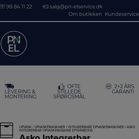
98 84 11 22
salg@pn-elservice.dk
Om butikken
Kundeservice
Hop
OFTE
2+2 ÅRS
til
LEVERING &
STILLEDE
GARANTI
indholdet
MONTERING
SPØRGSMÅL
OPVASK
/
OPVASKEMASKINER
/
INTEGRERBARE OPVASKEMASKINER
/ ASKO
INTEGRERBAR OPVASKEMASKINE DFI5448DXXL
Asko Integrerbar