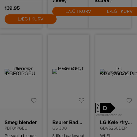
7.599,-
10.499,-
weekenden
nemmere og
139,95
sjovere at lave
LÆG I KURV
LÆG I KURV
mad.
LÆG I KURV
A
D
↑
G
Produktdatablad
Smeg blender
Beurer Badevægt
LG Køle-/fryseskab
PBF01PGEU
GS 300
GBV5250DEP
Personlig blender
Stilfuld badevægt
Wi-Fi-