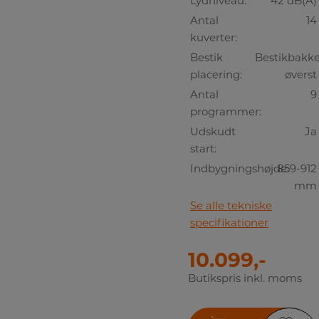
Lydniveau:
42 dB(A)
Antal
14
kuverter:
Bestik
Bestikbakk
placering:
øverst
Antal
9
programmer:
Udskudt
Ja
start:
Indbygningshøjde:
859-912
mm
Se alle tekniske
specifikationer
10.099,-
Butikspris inkl. moms