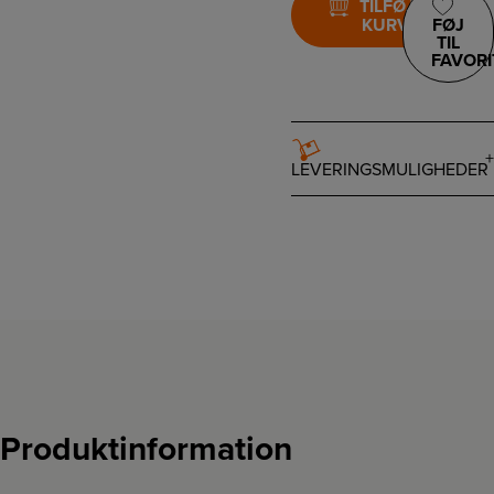
TILFØJ TIL
KURV
FØJ
TIL
FAVORI
LEVERINGSMULIGHEDER
Produktinformation