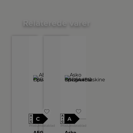
Relaterede varer
A
A
C
A
↑
↑
G
G
Produktdatablad
Produktdatablad
AEG Opvaskemaskine
Asko Integrerbar opvaskemaskine