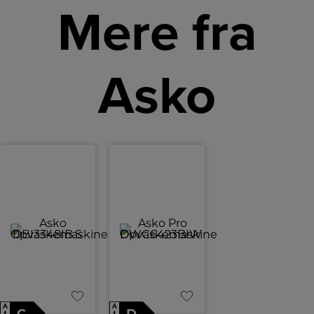
Mere fra
mange
fade som
muligt i
maskinen.
Asko
A
A
↑
↑