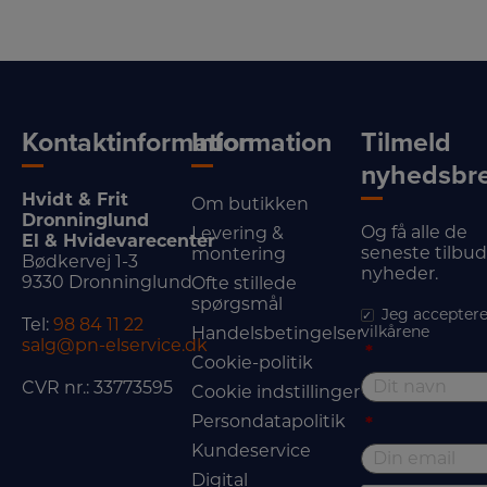
Kontaktinformation
Information
Tilmeld
nyhedsbr
Hvidt & Frit
Om butikken
Dronninglund
Og få alle de
Levering &
El & Hvidevarecenter
seneste tilbu
montering
Bødkervej 1-3
nyheder.
9330 Dronninglund
Ofte stillede
spørgsmål
Jeg acceptere
Tel:
98 84 11 22
vilkårene
Handelsbetingelser
salg@pn-elservice.dk
*
Cookie-politik
CVR nr.: 33773595
Cookie indstillinger
Persondatapolitik
*
Kundeservice
Digital