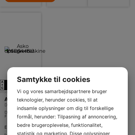
Samtykke til cookies
A
A
↑
G
Vi og vores samarbejdspartnere bruger
Produktdatablad
Asko Integrerbar opvaskemaskine
teknologier, herunder cookies, til at
DSD5448IJ
indsamle oplysninger om dig til forskellige
Det unikke
formål, herunder: Tilpasning af annoncering,
Flexiracks™-
system består af
robuste
bedre brugeroplevelse, funktionalitet,
Energiklasse
A
nylonbelagte
stålkurve, der
statistik og marketing. Disse oplysninger