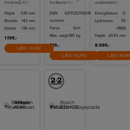
fra Smeg i 50ér
fra Beurer med
understøttelse,
stil med to
letlæseligt LCD-
med en
Bottles-To-Go og
display, non-slip
kompatibel
Højde
335 mm
EAN
4211125756086
Energiklasse
D
to hastigheder.
silikoneoverflade
smartphone og
og en
LG ThinQ ™ app
nummer
Bredde
142 mm
Lydniveau
35
vægtkapacitet på
kan du fjernstyre
180 kg.
temperaturindstilli
Farve
Sort
dB(A)
Dybde
136 mm
så dit kabinet er
tilpasset dine
Max. vægt
180 kg
Højde
2030 mm
behov.
1.199,-
319,-
8.999,-
LÆG I KURV
LÆG I KURV
LÆG I KUR