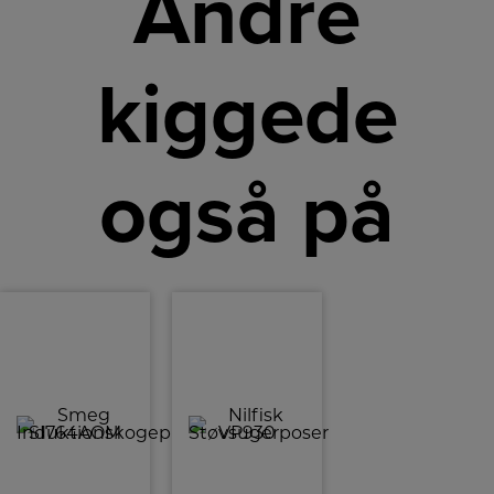
Andre
kiggede
også på