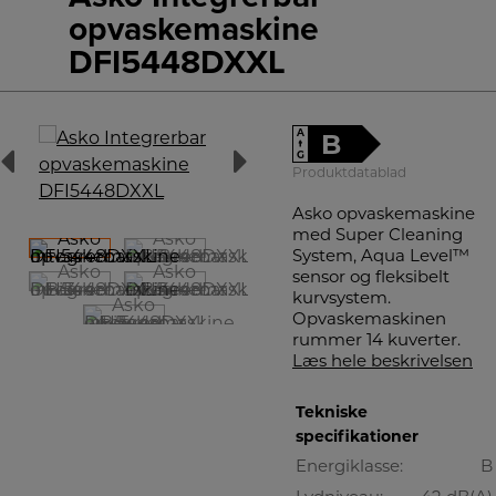
opvaskemaskine
DFI5448DXXL
A
B
↑
G
Produktdatablad
Asko opvaskemaskine
med Super Cleaning
System, Aqua Level™
sensor og fleksibelt
kurvsystem.
Opvaskemaskinen
rummer 14 kuverter.
Læs hele beskrivelsen
Tekniske
specifikationer
Energiklasse:
B