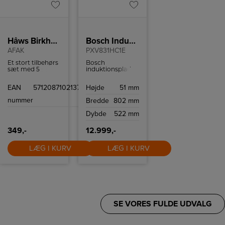
Hâws Birkholm Airfryer Tilbehørssæt
Bosch Induktionskogeplade
AFAK
PXV831HC1E
Et stort tilbehørs
Bosch
sæt med 5
induktionsplade
forskellige slags
med 5 kogefelter,
forme til
flexzone og
EAN
5712087102137
Højde
51 mm
airfryeren.
Home Connect.
nummer
Bredde
802 mm
Dybde
522 mm
349,-
12.999,-
LÆG I KURV
LÆG I KURV
SE VORES FULDE UDVALG