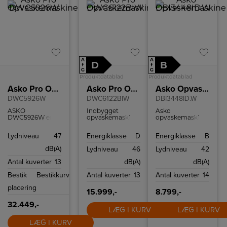
A
A
D
B
↑
↑
G
G
Produktdatablad
Produktdatablad
Asko Pro Opvaskemaskine
Asko Pro Opvaskemaskine
Asko Opvaskemaskine
DWC5926W
DWC6122BIW
DBI3448ID.W
ASKO
Indbygget
Asko
DWC5926W er en
opvaskemaskine
opvaskemaskine
professionel
fra ASKO med 13
med Super
underbygningsopvaskemaskine
kuverter, 8
Cleaning System,
Lydniveau
47
Energiklasse
D
Energiklasse
B
med fleksible
Steel™-
Aqua Level™
kurve, op til 13
komponenter i
sensor og
dB(A)
Lydniveau
46
Lydniveau
42
kuverter og 13
rustfrit stål,
fleksibelt
programmer.
justerbar
kurvsystem.
Antal kuverter
13
dB(A)
dB(A)
Turbo Drying
overkurv og 35-
Opvaskemaskinen
Express tørrer
minutters
rummer 14
Bestik
Bestikkurv
Antal kuverter
13
Antal kuverter
14
sikkert, lavt
hurtigprogram.
kuverter.
lydniveau og
placering
forberedt til
15.999,-
8.799,-
ekstern
autodosering.
32.449,-
LÆG I KURV
LÆG I KURV
Robust
konstruktion til
LÆG I KURV
daglig drift.