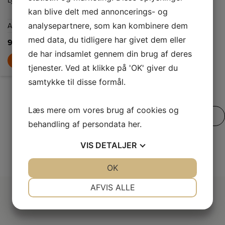
Lydniveau
42
nemt kan
justeres til
kan blive delt med annoncerings- og
dB(A)
forskellige højder,
alt efter hvad du
analysepartnere, som kan kombinere dem
Antal kuverter
14
skal vaske. Asko
har markedets
med data, du tidligere har givet dem eller
mest fleksible
9.999,-
kurvesystem,
de har indsamlet gennem din brug af deres
som naturligvis
LÆG I KURV
er designet efter
tjenester. Ved at klikke på 'OK' giver du
dit behov for at
kunne fylde så
mange fade som
samtykke til disse formål.
muligt i
maskinen.
Læs mere om vores brug af cookies og
SE VORES FULDE UDVALG
behandling af persondata
her
.
VIS
DETALJER
JA
NEJ
OK
JA
NEJ
NØDVENDIGE
PRÆFERENCER
AFVIS ALLE
JA
NEJ
JA
NEJ
MARKETING
STATISTIK