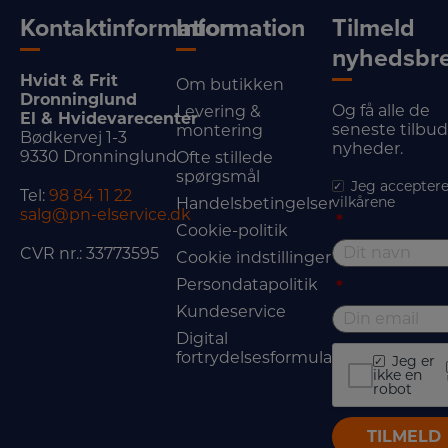
Kontaktinformation
Information
Tilmeld
nyhedsbr
Hvidt & Frit
Om butikken
Dronninglund
Og få alle de
Levering &
El & Hvidevarecenter
seneste tilbu
montering
Bødkervej 1-3
nyheder.
9330 Dronninglund
Ofte stillede
spørgsmål
Jeg acceptere
Tel:
98 84 11 22
vilkårene
Handelsbetingelser
salg@pn-elservice.dk
*
Cookie-politik
CVR nr.: 33773595
Cookie indstillinger
Persondatapolitik
*
Kundeservice
Digital
fortrydelsesformular
Jeg er
ikke en
robot