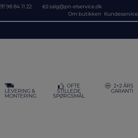
98 84 11 22
salg@pn-elservice.dk
Om butikken
Kundeservice
Hop
OFTE
2+2 ÅRS
til
LEVERING &
STILLEDE
GARANTI
indholdet
MONTERING
SPØRGSMÅL
FORSIDE
/
KOMFUR & OVNE
/
KOMFURER
/ GASKOMFURER
Gaskomfurer