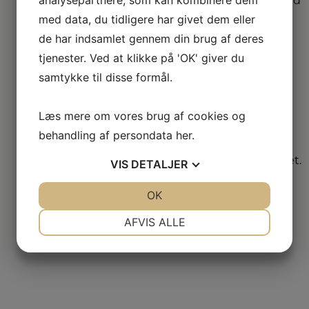
største sortimenter med
alle de kendte
med data, du tidligere har givet dem eller
varemærker.
de har indsamlet gennem din brug af deres
tjenester. Ved at klikke på 'OK' giver du
Vi
samtykke til disse formål.
dækker hele
DK
Læs mere om vores brug af cookies og
Vælg mellem mange
behandling af persondata
her
.
forskellige
forhandlere i hele landet.
VIS
DETALJER
JA
NEJ
OK
JA
NEJ
NØDVENDIGE
PRÆFERENCER
AFVIS ALLE
JA
NEJ
JA
NEJ
MARKETING
STATISTIK