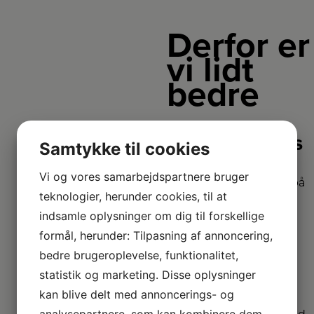
Derfor er
vi lidt
bedre
2+2 års
Samtykke til cookies
garanti
Vi og vores samarbejdspartnere bruger
Vi har udvidet garanti på
teknologier, herunder cookies, til at
udvalgte produkter
– så du er sikret i 4 år.
indsamle oplysninger om dig til forskellige
formål, herunder: Tilpasning af annoncering,
bedre brugeroplevelse, funktionalitet,
Stort
sortiment
statistik og marketing. Disse oplysninger
kan blive delt med annoncerings- og
Vi har et af Danmarks
analysepartnere, som kan kombinere dem