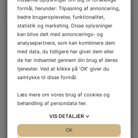
formål, herunder: Tilpasning af annoncering,
bedre brugeroplevelse, funktionalitet,
statistik og marketing. Disse oplysninger
OBH Nordica Vakuumposer
kan blive delt med annoncerings- og
7954
analysepartnere, som kan kombinere dem
To tuller vakuumposer på 28 cm x 3 m. Kan bruges til
med data, du tidligere har givet dem eller
opbevaring af din mad, i mikroovnen og i kogende vand.
de har indsamlet gennem din brug af deres
Type
Vakuumposer
tjenester. Ved at klikke på 'OK' giver du
Bredde
280 mm
samtykke til disse formål.
Antal
2-pak
Læs mere om vores brug af cookies og
behandling af persondata
her
.
149,-
LÆG I KURV
VIS
DETALJER
JA
NEJ
OK
JA
NEJ