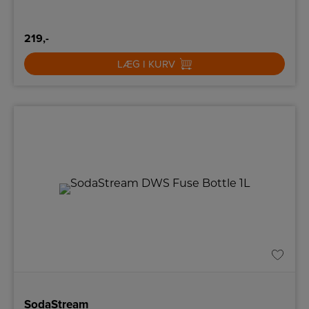
219,-
LÆG I KURV
SodaStream