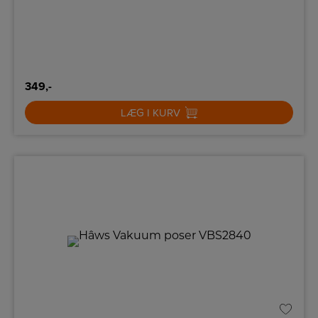
349,-
LÆG I KURV