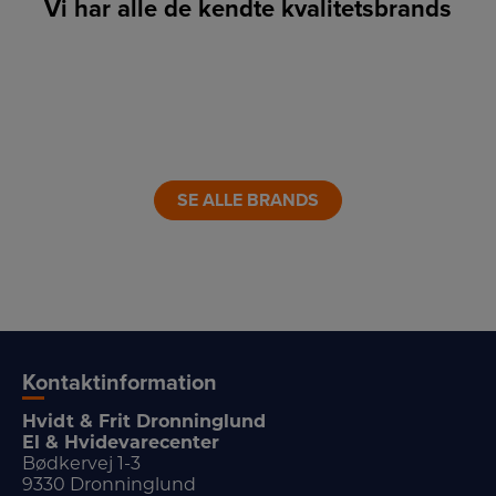
Vi har alle de kendte kvalitetsbrands
LINK
LINK
LINK
LINK
LINK
LINK
SE ALLE BRANDS
Kontaktinformation
Hvidt & Frit Dronninglund
El & Hvidevarecenter
Bødkervej 1-3
9330 Dronninglund