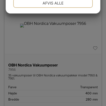
NØDVENDIGE
PRÆFERENCER
AFVIS ALLE
JA
NEJ
JA
NEJ
MARKETING
STATISTIK
OBH Nordica Vakuumposer
7956
35 vakuumposer til OBH Nordica vakuumpakker model 7950 &
7951.
Farve
Transparent
Højde
400 mm
Bredde
280 mm