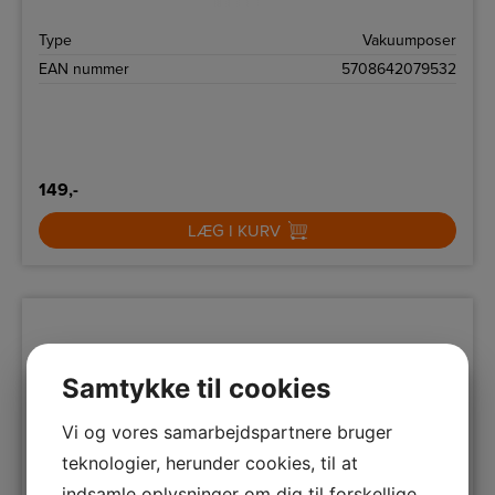
Type
Vakuumposer
EAN nummer
5708642079532
149,-
LÆG I KURV
Samtykke til cookies
Vi og vores samarbejdspartnere bruger
teknologier, herunder cookies, til at
indsamle oplysninger om dig til forskellige