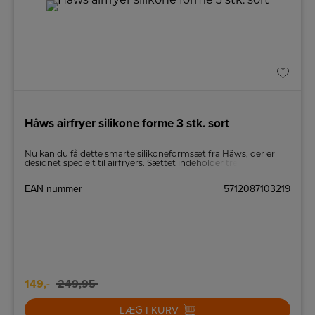
Hâws airfryer silikone forme 3 stk. sort
Nu kan du få dette smarte silikoneformsæt fra Hâws, der er
designet specielt til airfryers. Sættet indeholder tre fleksible
silikoneforme, der er perfekte til en bred vifte af retter – fra
gratiner og lasagne til bagværk og endda stegte grøntsager.
EAN nummer
5712087103219
Med temperaturtolerance fra -40°C til 230°C er formene
alsidige og kan bruges til både madlavning og frysning.
149,-
249,95
LÆG I KURV