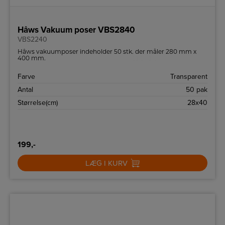
Hâws Vakuum poser VBS2840
VBS2240
Hâws vakuumposer indeholder 50 stk. der måler 280 mm x
400 mm.
Farve
Transparent
Antal
50 pak
Størrelse(cm)
28x40
199,-
LÆG I KURV