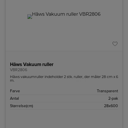
Hâws Vakuum ruller
VBR2806
Hâws vakuumruller indeholder 2 stk. ruller, der måler 28 cm x 6
m.
Farve
Transparent
Antal
2-pak
Størrelse(cm)
28x600