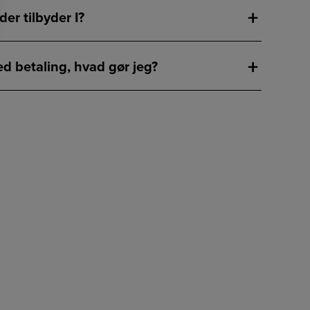
er tilbyder I?
ering af emhætter?
d betaling, hvad gør jeg?
ering af køkkenlåge?
ending?
kaffelse?
an være hjemme på leveringstidspunket?