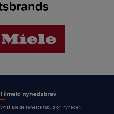
etsbrands
LINK
LINK
Tilmeld nyhedsbrev
Og få alle de seneste tilbud og nyheder.