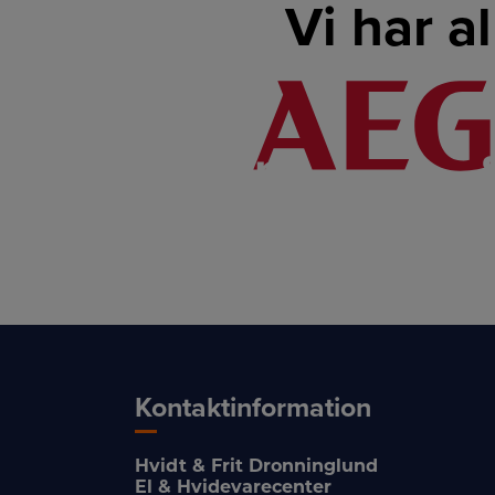
Vi har a
Hvad er forskellen på reklamation og gara
LINK
LINK
Kontaktinformation
Hvidt & Frit Dronninglund
El & Hvidevarecenter