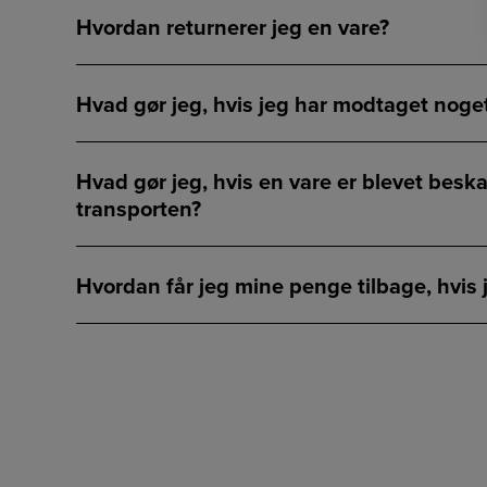
Hvordan returnerer jeg en vare?
Hvad gør jeg, hvis jeg har modtaget noget
Hvad gør jeg, hvis en vare er blevet besk
transporten?
Hvordan får jeg mine penge tilbage, hvis j
Hvad gør jeg, hvis jeg fortryder i forbind
levering/installering eller montering?
Hvad skal jeg gøre, hvis jeg ønsker at lav