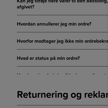
Kan jeg tilføje flere varer til den bestillin
afgivet?
Hvordan annullerer jeg min ordre?
Hvorfor modtager jeg ikke min ordrebekr
Hvad er status på min ordre?
Hvad gør jeg, hvis jeg ikke har modtaget 
Returnering og rekl
Hvordan finder jeg ud af, hvilket produkt,