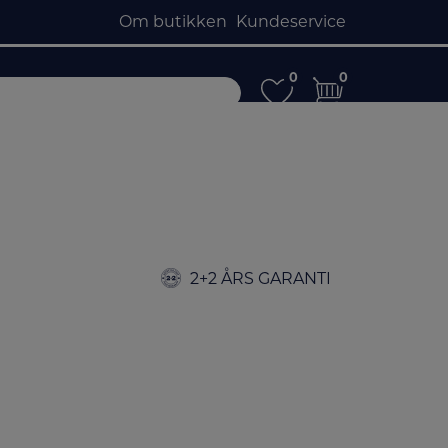
Om butikken
Kundeservice
0
0
0
0
2+2 ÅRS GARANTI