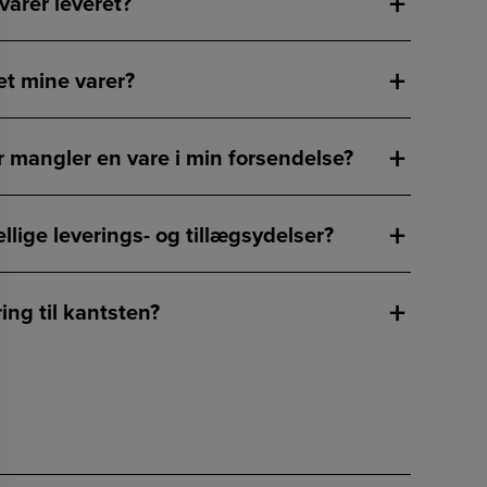
varer leveret?
et mine varer?
r mangler en vare i min forsendelse?
llige leverings- og tillægsydelser?
ng til kantsten?
ring og indbæring/opbæring?
ing, indbæring og montering?