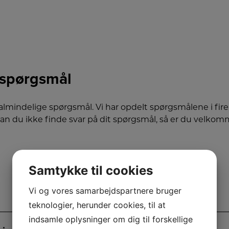
e spørgsmål
almindelige spørgsmål. Vi har opdelt spørgsmålene i fir
 Kan du ikke finde svar på dit spørgsmål, så er du velkom
Samtykke til cookies
Levering
Vi og vores samarbejdspartnere bruger
teknologier, herunder cookies, til at
indsamle oplysninger om dig til forskellige