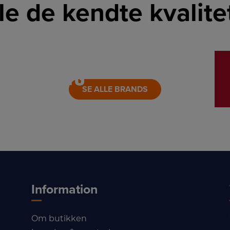
lle de kendte kvalit
nti?
LINK
LINK
SE ALLE BRANDS
Information
Om butikken