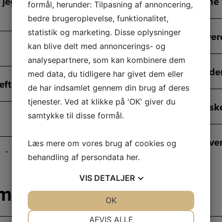
g, jeg netop har
Hvor kan jeg få mine 
formål, herunder: Tilpasning af annoncering,
bedre brugeroplevelse, funktionalitet,
statistik og marketing. Disse oplysninger
Hvordan får jeg lever
kan blive delt med annoncerings- og
analysepartnere, som kan kombinere dem
Hvad gør jeg, hvis de
med data, du tidligere har givet dem eller
æftelse?
de har indsamlet gennem din brug af deres
tjenester. Ved at klikke på 'OK' giver du
Hvad koster de forske
samtykke til disse formål.
Hvad indebærer leveri
Læs mere om vores brug af cookies og
mine varer?
behandling af persondata
her
.
Hvad indebærer leve
VIS
DETALJER
amation
Betaling
 jeg skal vælge?
JA
NEJ
OK
JA
NEJ
Hvad indebærer lever
NØDVENDIGE
PRÆFERENCER
AFVIS ALLE