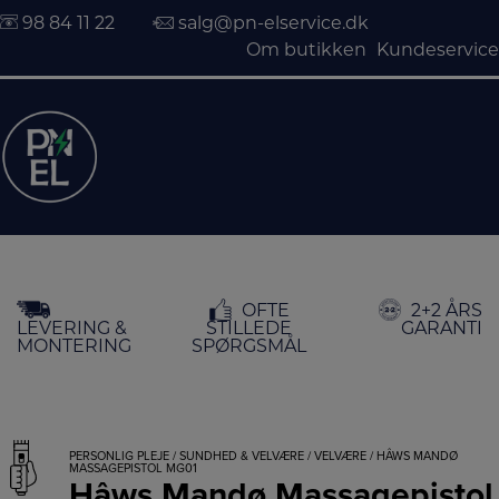
98 84 11 22
salg@pn-elservice.dk
Om butikken
Kundeservice
Hop
OFTE
2+2 ÅRS
til
LEVERING &
STILLEDE
GARANTI
indholdet
MONTERING
SPØRGSMÅL
PERSONLIG PLEJE
/
SUNDHED & VELVÆRE
/
VELVÆRE
/ HÂWS MANDØ
MASSAGEPISTOL MG01
Hâws Mandø Massagepistol