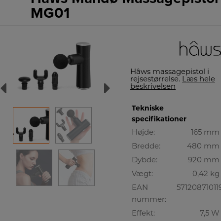
MG01
Hâws massagepistol i
rejsestørrelse.
Læs hele
beskrivelsen
Tekniske
specifikationer
Højde:
165 mm
Bredde:
480 mm
Dybde:
920 mm
Vægt:
0,42 kg
EAN
57120871011
nummer:
Effekt:
7,5 W