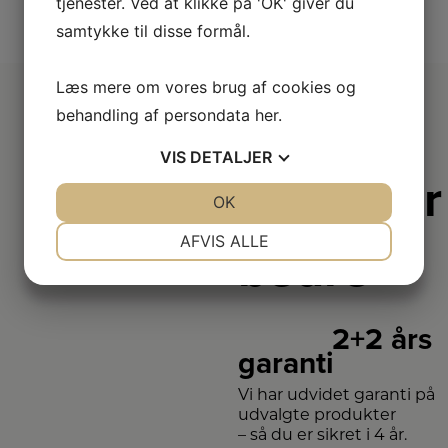
tjenester. Ved at klikke på 'OK' giver du
samtykke til disse formål.
Læs mere om vores brug af cookies og
behandling af persondata
her
.
VIS
DETALJER
Derfor er
JA
NEJ
OK
JA
NEJ
vi lidt
NØDVENDIGE
PRÆFERENCER
AFVIS ALLE
bedre
JA
NEJ
JA
NEJ
MARKETING
STATISTIK
2+2 års
garanti
Vi har udvidet garanti på
udvalgte produkter
– så du er sikret i 4 år.