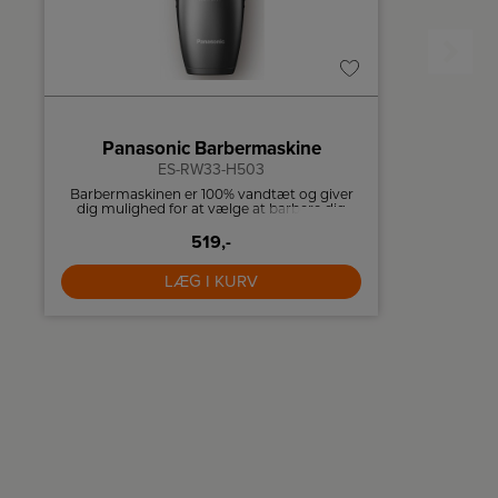
Panasonic Barbermaskine
Re
ES-RW33-H503
Barbermaskinen er 100% vandtæt og giver
Vælg melle
dig mulighed for at vælge at barbere dig
130 °C op
under bruseren med skum eller gel, hvis du
perfekte 
519,-
ønsker det.
LÆG I KURV