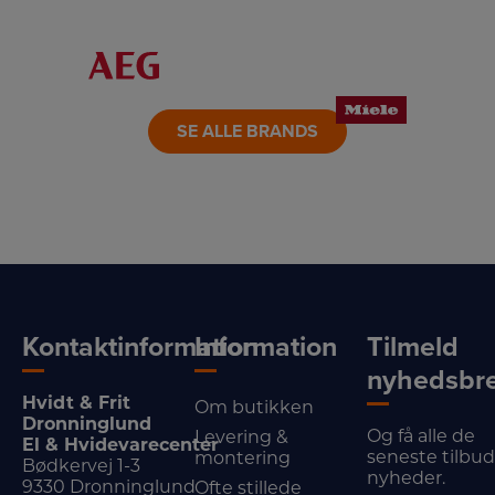
LINK
LINK
LINK
LINK
LINK
LINK
SE ALLE BRANDS
Kontaktinformation
Information
Tilmeld
nyhedsbr
Hvidt & Frit
Om butikken
Dronninglund
Og få alle de
Levering &
El & Hvidevarecenter
seneste tilbu
montering
Bødkervej 1-3
nyheder.
9330 Dronninglund
Ofte stillede