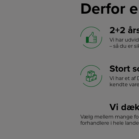
Derfor e
2+2 år
Vi har udvi
– så du er sik
Stort 
Vi har et a
kendte var
Vi dæk
Vælg mellem mange for
forhandlere i hele lande