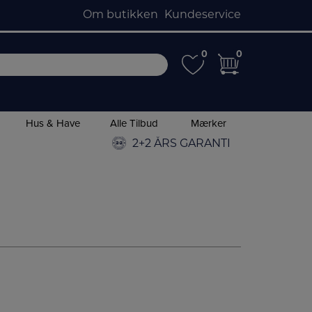
Om butikken
Kundeservice
0
0
0
0
Hus & Have
Alle Tilbud
Mærker
2+2 ÅRS GARANTI