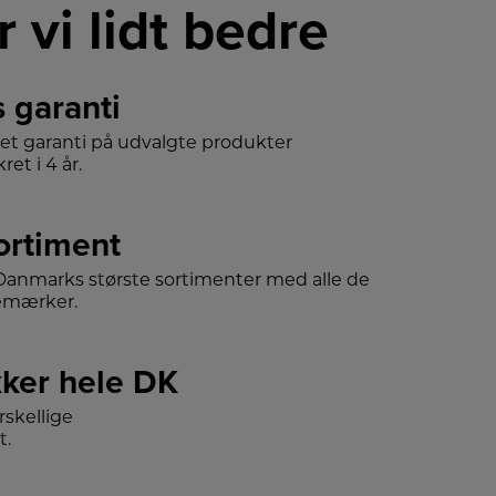
r vi lidt bedre
s garanti
det garanti på udvalgte produkter
ret i 4 år.
sortiment
f Danmarks største sortimenter med alle de
emærker.
ker hele DK
skellige
t.