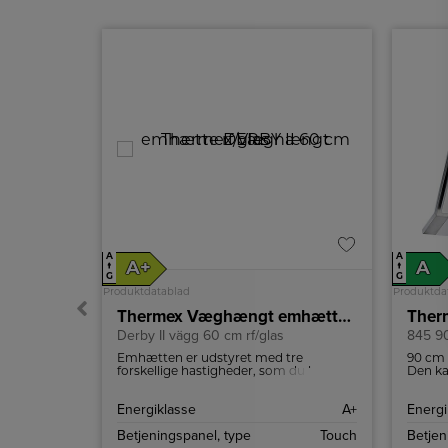
A
A
A+
A
↑
↑
G
G
Produktdatablad
Produktda
or 840
Thermex Væghængt emhætte DERBY II 60 cm rf/glas
Ther
Derby II vägg 60 cm rf/glas
845 9
tål med 3
Emhætten er udstyret med tre
90 cm b
ED-
forskellige hastigheder, som du kan
Den ka
cirkulation
styre ved hjælp af glasskærmen.
A
Energiklasse
A+
Energi
Touch
Betjeningspanel, type
Touch
Betjen