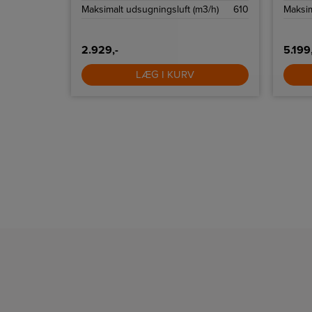
3/h)
540
Maksimalt udsugningsluft (m3/h)
610
Maksim
2.929,-
5.199
LÆG I KURV