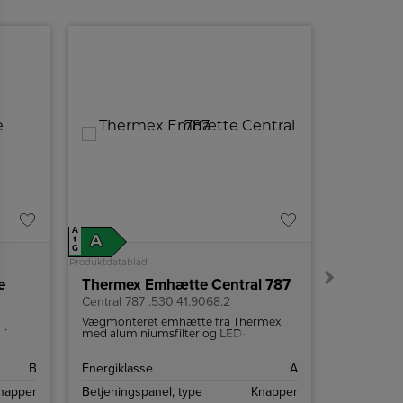
A
A
A
C
↑
↑
G
G
Produktdatablad
Produktdatabl
e
Thermex Emhætte Central 787
Therme
Central 787 .530.41.9068.2
942 60 cm
Vægmonteret emhætte fra Thermex
60 cm bre
ri.
med aluminiumsfilter og LED-
hastigheds
o
belysning.
e LED-
B
Energiklasse
A
Energiklas
napper
Betjeningspanel, type
Knapper
Betjenings