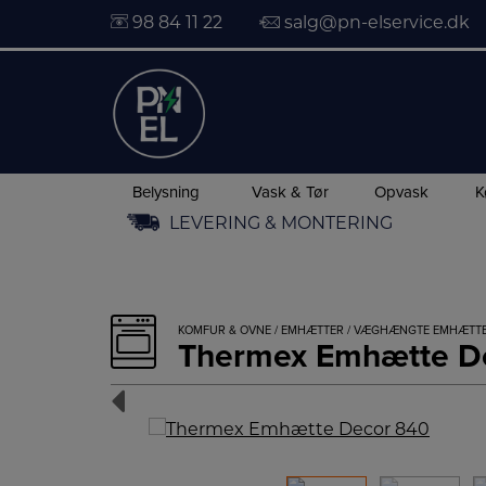
98 84 11 22
salg@pn-elservice.dk
Belysning
Vask & Tør
Opvask
K
Hop
LEVERING & MONTERING
til
indholdet
KOMFUR & OVNE
/
EMHÆTTER
/
VÆGHÆNGTE EMHÆTT
Thermex Emhætte D