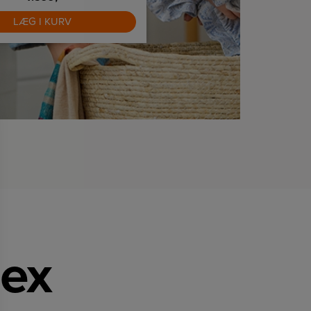
programmer
LÆG I KURV
LÆG I KURV
mex