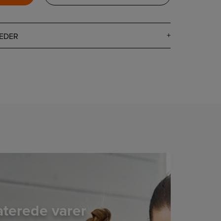
EDER
aterede varer