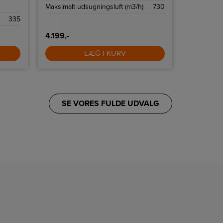
Maksimalt udsugningsluft (m3/h)
730
Maksimalt 
335
4.199,-
2.899,-
LÆG I KURV
SE VORES FULDE UDVALG