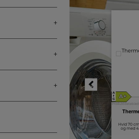
A
A
A+
A+
↑
↑
G
G
Produktdatablad
Produktdatablad
Thermex Væghængt emhætte
Therm
787 70 cm
Sort 70 cm bred emhætte i klassisk design
Hvid 70 cm
og med 4 hastigheder at vælge mellem.
og med 4 
4.599,-