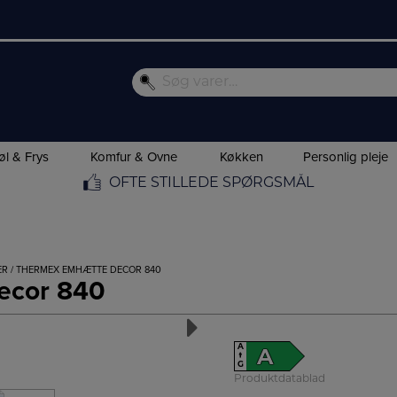
øl & Frys
Komfur & Ovne
Køkken
Personlig pleje
OFTE STILLEDE SPØRGSMÅL
ER
/ THERMEX EMHÆTTE DECOR 840
ecor 840
A
A
↑
G
Produktdatablad