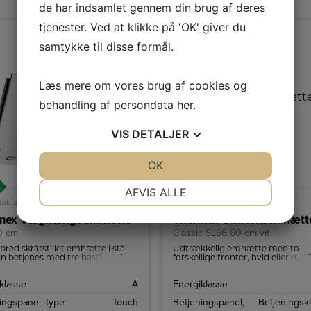
de har indsamlet gennem din brug af deres
tjenester. Ved at klikke på 'OK' giver du
samtykke til disse formål.
Læs mere om vores brug af cookies og
behandling af persondata
her
.
VIS
DETALJER
JA
NEJ
OK
JA
NEJ
A
NØDVENDIGE
PRÆFERENCER
B
↑
AFVIS ALLE
G
tablad
Produktdatablad
JA
NEJ
JA
NEJ
mex Væghængt emhætte
Thermex Udtræksemhætt
0 cm
Classic SL66 60 cm vit
MARKETING
STATISTIK
red skråtstillet emhætte i stål.
Udtrækkelig emhætte med to
n betjenes med tre hastigheder.
forskellige fronter, hvid eller rustf
Blæseren er 60 cm bred og har t
hastigheder og energibesparend
klasse
A
Energiklasse
belysning, 2 x 2 W.
ingspanel, type
Touch
Betjeningspanel,
Betjeningsk