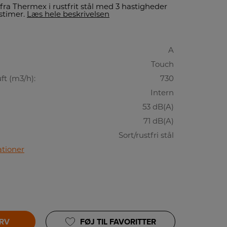
 Thermex i rustfrit stål med 3 hastigheder
estimer.
Læs hele beskrivelsen
A
Touch
t (m3/h):
730
Intern
53 dB(A)
71 dB(A)
Sort/rustfri stål
ationer
URV
FØJ TIL FAVORITTER