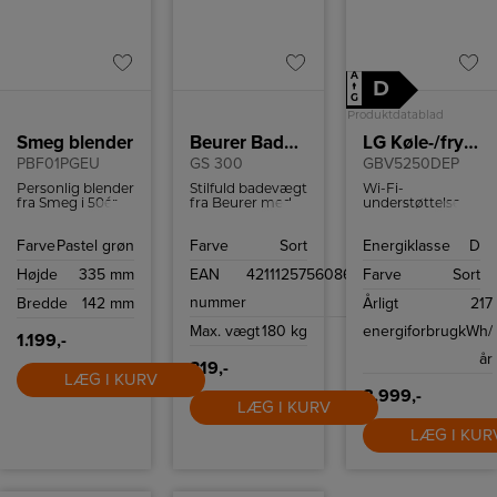
A
D
↑
G
Produktdatablad
Smeg blender
Beurer Badevægt
LG Køle-/fryseskab
PBF01PGEU
GS 300
GBV5250DEP
Personlig blender
Stilfuld badevægt
Wi-Fi-
fra Smeg i 50ér
fra Beurer med
understøttelse,
stil med to
letlæseligt LCD-
med en
Bottles-To-Go og
display, non-slip
kompatibel
Farve
Pastel grøn
Farve
Sort
Energiklasse
D
to hastigheder.
silikoneoverflade
smartphone og
og en
LG ThinQ ™ app
Højde
335 mm
EAN
4211125756086
Farve
Sort
vægtkapacitet på
kan du fjernstyre
180 kg.
temperaturindstilli
nummer
Bredde
142 mm
Årligt
217
så dit kabinet er
tilpasset dine
Max. vægt
180 kg
energiforbrug
kWh/
behov.
1.199,-
år
319,-
LÆG I KURV
8.999,-
LÆG I KURV
LÆG I KUR