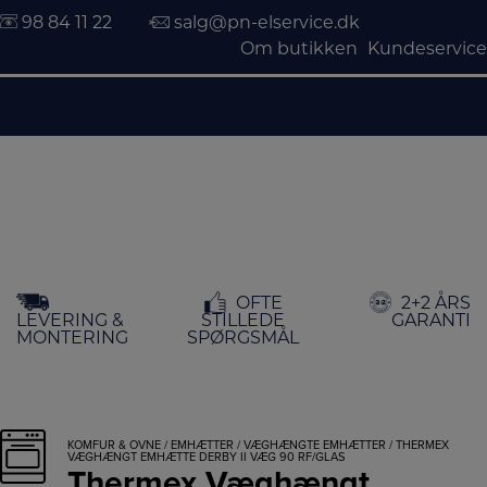
98 84 11 22
salg@pn-elservice.dk
Om butikken
Kundeservice
Hop
OFTE
2+2 ÅRS
til
LEVERING &
STILLEDE
GARANTI
indholdet
MONTERING
SPØRGSMÅL
KOMFUR & OVNE
/
EMHÆTTER
/
VÆGHÆNGTE EMHÆTTER
/ THERMEX
VÆGHÆNGT EMHÆTTE DERBY II VÆG 90 RF/GLAS
Thermex Væghængt