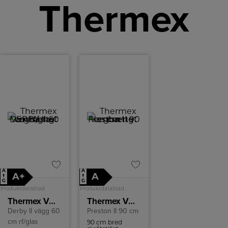
Thermex
A
A
A+
A
↑
↑
G
G
Produktdatablad
Produktdatablad
Thermex Væghængt emhætte DERBY II 60 cm rf/glas
Thermex Væghængt emhætte
Derby II vägg 60
Preston II 90 cm
cm rf/glas
90 cm bred