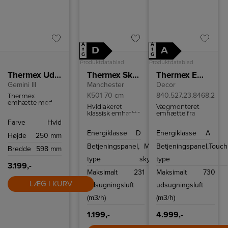
A
A
D
A
↑
↑
G
G
Produktdatablad
Produktdatablad
Thermex Udtræksemhætte
Thermex Skabsintegreret emhætte
Thermex Emhætte Decor 840
Gemini III
Manchester
Decor
K501 70 cm
840.527.23.8468.2
Thermex
emhætte med
Hvidlakeret
Vægmonteret
LED-belysning.
klassisk emhætte
emhætte fra
Den er
med en bredde
Thermex i rustfrit
Farve
Hvid
hvidlakeret og 60
på 70 cm og tre
stål med 3
cm bred.
Energiklasse
D
Energiklasse
A
hastigheder.
hastigheder plus
Højde
250 mm
boost og
Betjeningspanel,
Mekanisk
Betjeningspanel,
Touch
forsinkelsestimer.
Bredde
598 mm
type
skydeknap
type
3.199,-
Maksimalt
231
Maksimalt
730
LÆG I KURV
udsugningsluft
udsugningsluft
(m3/h)
(m3/h)
1.199,-
4.999,-