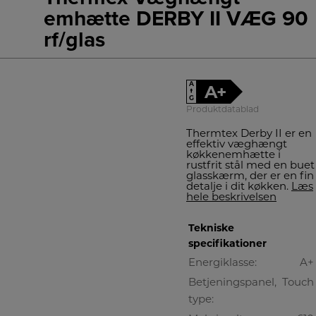
emhætte DERBY II VÆG 90
rf/glas
A
A+
↑
G
Produktdatablad
Thermtex Derby II er en
effektiv væghængt
køkkenemhætte i
rustfrit stål med en buet
glasskærm, der er en fin
detalje i dit køkken.
Læs
hele beskrivelsen
Tekniske
specifikationer
Energiklasse:
A+
Betjeningspanel,
Touch
type: