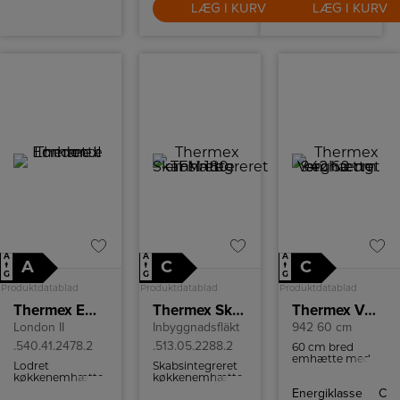
LÆG I KURV
LÆG I KURV
A
A
A
A
C
C
↑
↑
↑
G
G
G
Produktdatablad
Produktdatablad
Produktdatablad
Thermex Emhætte London II
Thermex Skabsintegreret emhætte TFM 180
Thermex Væghængt emhætte
London II
Inbyggnadsfläkt
942 60 cm
.540.41.2478.2
.513.05.2288.2
60 cm bred
emhætte med
Lodret
Skabsintegreret
tre
køkkenemhætte
køkkenemhætte
hastighedsniveauer.
til
med indbygget
Energiklasse
C