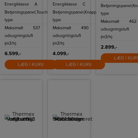
vægmontering,
ventilator og til
Energiklasse
A
Energiklasse
C
lavet af rustfrit
montering i 60
Betjeningspanel,
Kn
stål med sort
cm overskab.
Betjeningspanel,
Touch
Betjeningspanel,
Knapper
glas, tre
type
hastigheder plus
type
type
boost-funktion,
Maksimalt
462
energibesparende
Maksimalt
537
Maksimalt
490
udsugningsluft
LED-belysning
og mulighed for
udsugningsluft
udsugningsluft
(m3/h)
kulfiltertilbehør.
(m3/h)
(m3/h)
2.899,-
6.599,-
4.099,-
LÆG I KUR
LÆG I KURV
LÆG I KURV