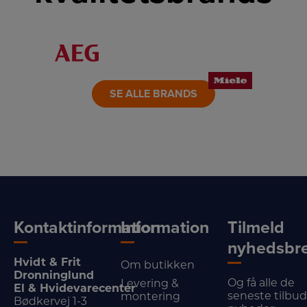
LINK
LINK
LINK
LINK
LINK
LINK
SE ALLE BRANDS
Kontaktinformation
Information
Tilmeld
nyhedsbr
Hvidt & Frit
Om butikken
Dronninglund
Og få alle de
Levering &
El & Hvidevarecenter
seneste tilbu
montering
Bødkervej 1-3