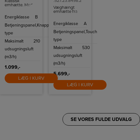
.527.23.8498.2
Klassisk
emhætte. Med
Væghængt
sin kompakte
emhætte fra
bredde på 50 cm
Thermex i rustfrit
Energiklasse
B
passer den
stål med 3
perfekt under
Energiklasse
A
hastigheder,
Betjeningspanel,
Knapper
skabe i mindre
boost-funktion
køkkener eller i
Betjeningspanel,
Touch
type
og
køkkener, hvor
forsinkelsestimer.
pladsen er
type
Maksimalt
210
begrænset.
Maksimalt
530
udsugningsluft
udsugningsluft
(m3/h)
(m3/h)
1.099,-
5.699,-
LÆG I KURV
LÆG I KURV
SE VORES FULDE UDVALG