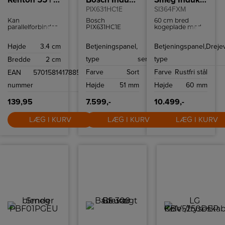
PIX631HC1E
SI364FXM
Kan
Bosch
60 cm bred
parallelforbindes
PIX631HC1E
kogeplade med
Ideelt egnet til
induktionskogeplade
boosterfunktion
underskabsbelysning
med avancerede
til hurtig og
Højde
3.4 cm
Betjeningspanel,
Via
Betjeningspanel,
Dreje
Tilslutningsledning
funktioner som
effektiv
medfølger
FlexInduction,
madlavning.
type
sensor
type
Bredde
2 cm
Kontakt på
PowerBoost og
lampen Kan
WiFi-forbindelse
Farve
Sort
Farve
Rustfri stål
EAN
5701581417885
forlænges ved at
gør både
forbinde flere
hverdagsmåltider
nummer
Højde
51 mm
Højde
60 mm
skinner
og slow cooking i
weekenden
nemmere og
139,95
7.599,-
10.499,-
sjovere at lave
mad.
LÆG I KURV
LÆG I KURV
LÆG I KURV