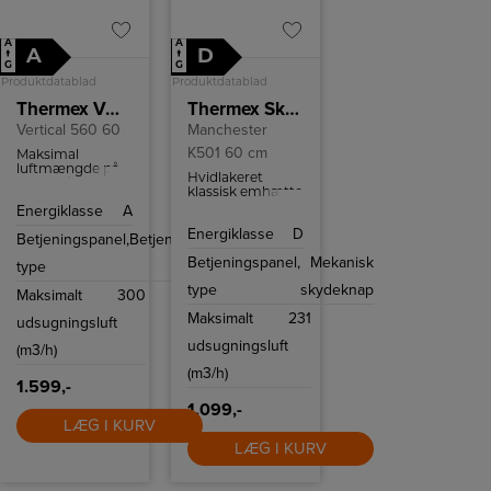
A
A
A
D
↑
↑
G
G
Produktdatablad
Produktdatablad
Thermex Væghængt emhætte cm
Thermex Skabsintegreret emhætte
Vertical 560 60
Manchester
K501 60 cm
Maksimal
luftmængde på
Hvidlakeret
300 m³/t og tre
klassisk emhætte
hastighedsindstillinger
med en bredde
Energiklasse
A
kan denne
på 60 cm og tre
blæser effektivt
Energiklasse
D
hastigheder.
Betjeningspanel,
Betjeningsknapper
fjerne mad og
damp. På trods
Betjeningspanel,
Mekanisk
type
af sin kraftfulde
ydeevne har
type
skydeknap
Maksimalt
300
ventilatoren et
lavt støjniveau på
Maksimalt
231
udsugningsluft
blot 55 dB ved
laveste
udsugningsluft
(m3/h)
hastighed, hvilket
sikrer et
(m3/h)
1.599,-
behageligt
køkkenmiljø.
1.099,-
LÆG I KURV
LÆG I KURV