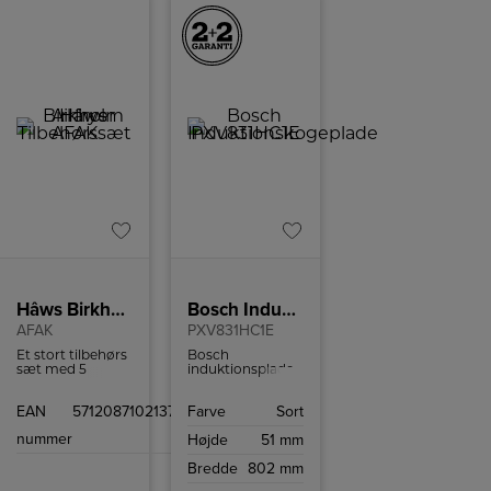
Hâws Birkholm Airfryer Tilbehørssæt
Bosch Induktionskogeplade
AFAK
PXV831HC1E
Et stort tilbehørs
Bosch
sæt med 5
induktionsplade
forskellige slags
med 5 kogefelter,
forme til
flexzone og
EAN
5712087102137
Farve
Sort
airfryeren.
Home Connect.
nummer
Højde
51 mm
Bredde
802 mm