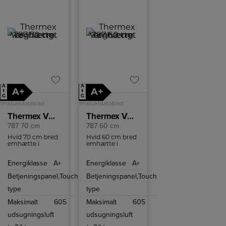
A
A
A+
A+
↑
↑
G
G
Produktdatablad
Produktdatablad
Thermex Væghængt emhætte
Thermex Væghængt emhætte
787 70 cm
787 60 cm
Hvid 70 cm bred
Hvid 60 cm bred
emhætte i
emhætte i
klassisk design
klassisk design
og med 4
og med 4
Energiklasse
A+
Energiklasse
A+
hastigheder at
hastigheder at
vælge mellem.
vælge mellem.
Betjeningspanel,
Touch
Betjeningspanel,
Touch
type
type
Maksimalt
605
Maksimalt
605
udsugningsluft
udsugningsluft