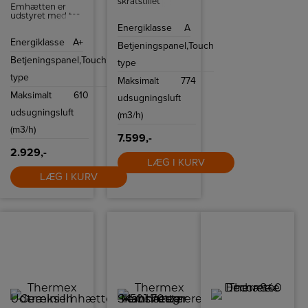
skråtstillet
Emhætten er
emhætte i
udstyret med tre
elegant sort og
forskellige
Energiklasse
A
rustfri stål
hastigheder, som
design. Den
Energiklasse
A+
du kan styre ved
Betjeningspanel,
Touch
betjenes med
hjælp af
touch og har fire
Betjeningspanel,
Touch
glasskærmen.
type
hastigheder.
type
Maksimalt
774
Maksimalt
610
udsugningsluft
udsugningsluft
(m3/h)
(m3/h)
7.599,-
2.929,-
LÆG I KURV
LÆG I KURV