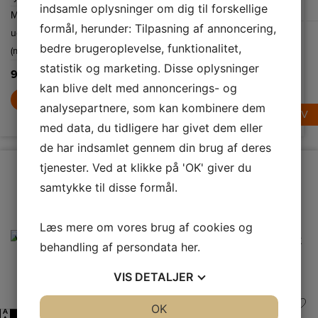
354 m³/t, hvilket
indsamle oplysninger om dig til forskellige
fedtpartikler og
type
type
Maksimalt
210
effektivt fjerner
er let at rengøre,
mad og damp fra
formål, herunder: Tilpasning af annoncering,
hvilket sikrer
Maksimalt
730
Maksimalt
354
udsugningsluft
køkkenet. Den
langvarig
indbyggede
ydeevne og
bedre brugeroplevelse, funktionalitet,
udsugningsluft
udsugningsluft
(m3/h)
motor og Ø 150
vedligeholdelsesfri
mm
drift.
(m3/h)
(m3/h)
statistik og marketing. Disse oplysninger
kanaltilslutning
999,-
sikrer optimal
kan blive delt med annoncerings- og
4.199,-
1.499,-
luftcirkulation.
LÆG I KURV
analysepartnere, som kan kombinere dem
LÆG I KURV
LÆG I KURV
med data, du tidligere har givet dem eller
de har indsamlet gennem din brug af deres
tjenester. Ved at klikke på 'OK' giver du
samtykke til disse formål.
Læs mere om vores brug af cookies og
behandling af persondata
her
.
VIS
DETALJER
JA
NEJ
OK
JA
NEJ
A
A
A