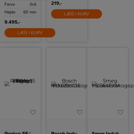
induktionszoner
219,-
Farve
Grå
og flere intuitive
funktioner som
Højde
60 mm
Quickstart og
LÆG I KURV
Powerboost.
9.495,-
LÆG I KURV
Renton 55 | Batten Light Fitting | White
Bosch Induktionskogeplade
Smeg Induktionskogeplade