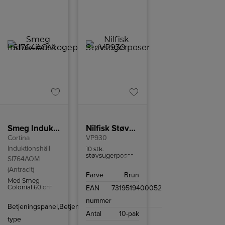
Smeg Induktionskogeplade SI764AOM
Nilfisk Støvsugerposer
Cortina
VP930
Induktionshäll
10 stk.
støvsugerposer
SI764AOM
til Nilfisk VP930
(Antracit)
og passer også til
Farve
Brun
GD930.
Med Smeg
EAN
7319519400052
Colonial 60 cm
induktionskogeplade
nummer
SI764AOM kan
Betjeningspanel,
Betjeningsknapper
du tilberede mad
Antal
10-pak
på ingen tid
type
takket være 4