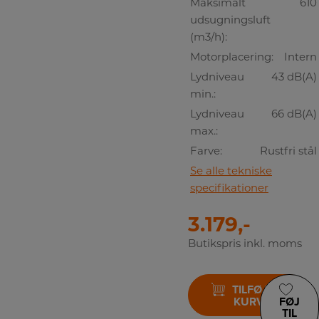
Maksimalt
610
udsugningsluft
(m3/h):
Motorplacering:
Intern
Lydniveau
43 dB(A)
min.:
Lydniveau
66 dB(A)
max.:
Farve:
Rustfri stål
Se alle tekniske
specifikationer
3.179,-
Butikspris inkl. moms
TILFØJ TIL
KURV
FØJ
TIL