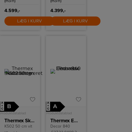
(m3/h)
(m3/h)
4.599,-
4.399,-
LÆG I KURV
LÆG I KURV
A
A
B
A
↑
↑
G
G
Produktdatablad
Produktdatablad
Thermex Skabsintegreret emhætte K502 50 cm
Thermex Emhætte Decor 840
K502 50 cm vit
Decor 840