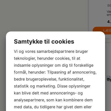
86
Væ
em
i 
4.
s
so
m
LÆG
Samtykke til cookies
ti
Vi og vores samarbejdspartnere bruger
teknologier, herunder cookies, til at
indsamle oplysninger om dig til forskellige
formål, herunder: Tilpasning af annoncering,
bedre brugeroplevelse, funktionalitet,
statistik og marketing. Disse oplysninger
kan blive delt med annoncerings- og
analysepartnere, som kan kombinere dem
med data, du tidligere har givet dem eller