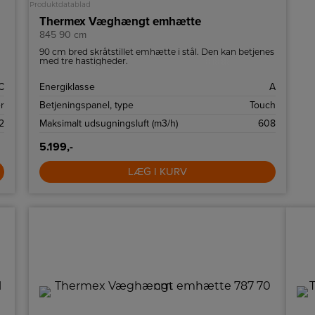
Produktdatablad
Thermex Væghængt emhætte
845 90 cm
90 cm bred skråtstillet emhætte i stål. Den kan betjenes
med tre hastigheder.
C
Energiklasse
A
r
Betjeningspanel, type
Touch
2
Maksimalt udsugningsluft (m3/h)
608
5.199,-
LÆG I KURV