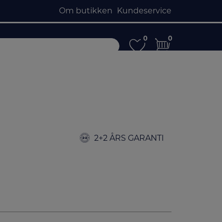
Om butikken
Kundeservice
0
0
0
0
2+2 ÅRS GARANTI