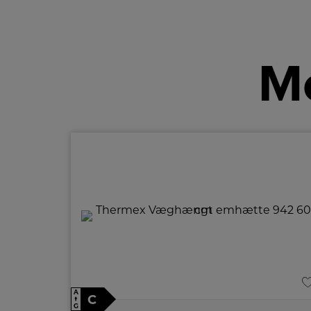
Me
A
C
↑
G