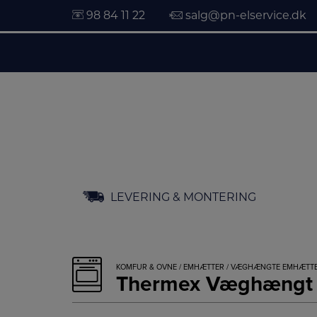
98 84 11 22
salg@pn-elservice.dk
Hop
LEVERING & MONTERING
til
indholdet
KOMFUR & OVNE
/
EMHÆTTER
/
VÆGHÆNGTE EMHÆTT
Thermex Væghængt 