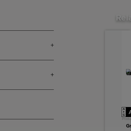
Rel
A
A
↑
G
Produ