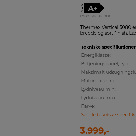
A
A+
↑
G
Produktdatablad
Thermex Vertical 5080
bredde og sort finish.
Læ
Tekniske specifikationer
Energiklasse:
Betjeningspanel, type:
Maksimalt udsugningsluf
Motorplacering:
Lydniveau min.:
Lydniveau max.:
Farve:
Se alle tekniske specifik
3.999,-