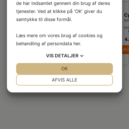
de har indsamlet gennem din brug af deres
tjenester. Ved at klikke på 'OK' giver du
samtykke til disse formål.
IM
In
Læs mere om vores brug af cookies og
au
pr
4.
behandling af persondata
her
.
t
LÆG
p
VIS
DETALJER
JA
NEJ
OK
JA
NEJ
NØDVENDIGE
PRÆFERENCER
AFVIS ALLE
JA
NEJ
JA
NEJ
MARKETING
STATISTIK