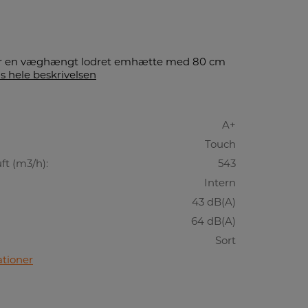
 er en væghængt lodret emhætte med 80 cm
s hele beskrivelsen
A+
Touch
t (m3/h):
543
Intern
43 dB(A)
64 dB(A)
Sort
ationer