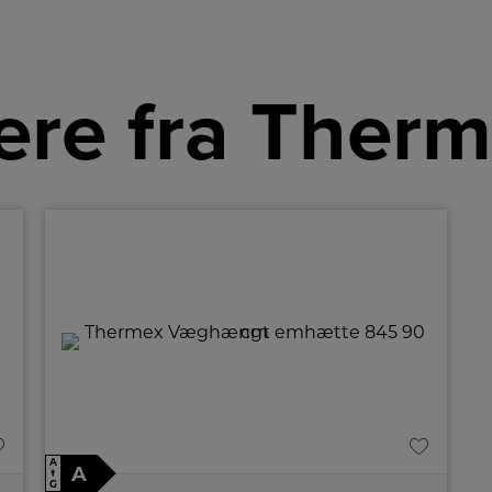
re fra Ther
A
A
↑
G