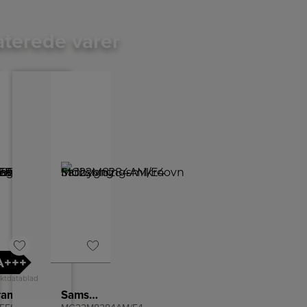
aterede varer
+++
ktdatablad
Gram Væghængt emhætte
Samsung Indbygningsmikroovn