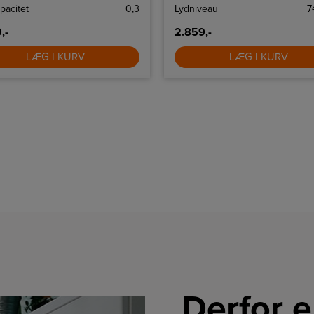
pacitet
0,3
Lydniveau
7
,-
2.859,-
LÆG I KURV
LÆG I KURV
Derfor e