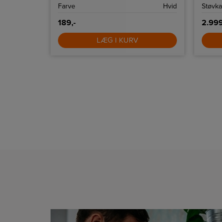
Grå
Farve
Hvid
Støvka
189,-
2.999
LÆG I KURV