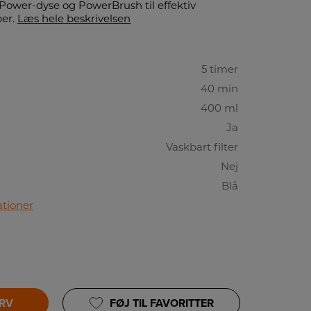
ghPower-dyse og PowerBrush til effektiv
per.
Læs hele beskrivelsen
5 timer
40 min
400 ml
Ja
Vaskbart filter
Nej
Blå
ationer
URV
FØJ TIL FAVORITTER