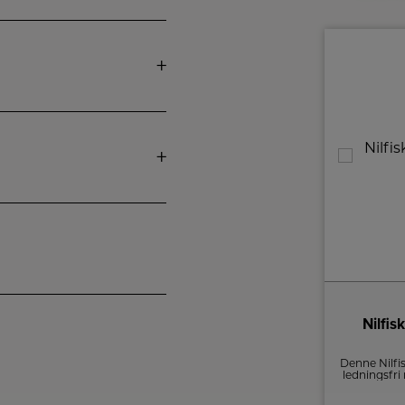
Miele Støvsuger
Nilfis
Guard S1 Junior
høj sugestyrke, let og kompakt, i moderne
Denne Nilfis
trendfarver, nem at bruge
ledningsfr
og flytte 
1.400,-
LED lys 