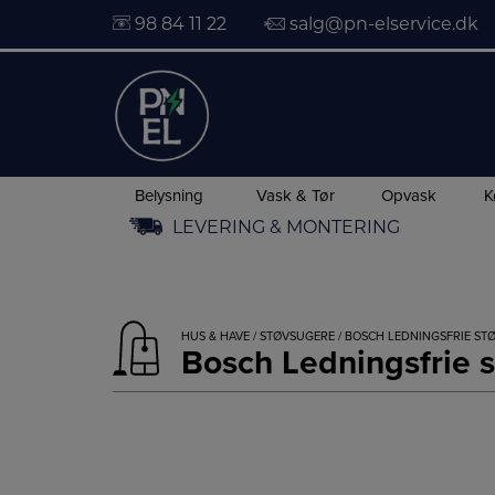
98 84 11 22
salg@pn-elservice.dk
Belysning
Vask & Tør
Opvask
K
Hop
LEVERING & MONTERING
til
indholdet
HUS & HAVE
/
STØVSUGERE
/ BOSCH LEDNINGSFRIE ST
Bosch Ledningsfrie