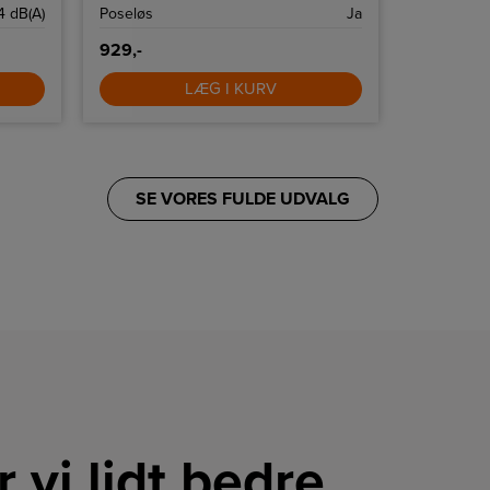
4 dB(A)
Poseløs
Ja
Farve
929,-
299,-
LÆG I KURV
SE VORES FULDE UDVALG
r vi lidt bedre