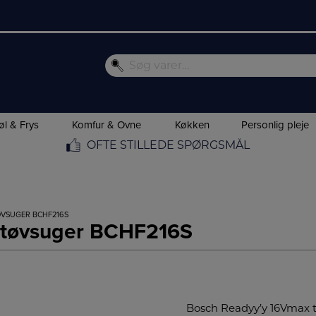
øl & Frys
Komfur & Ovne
Køkken
Personlig pleje
OFTE STILLEDE SPØRGSMÅL
ØVSUGER BCHF216S
 støvsuger BCHF216S
Bosch Readyy’y 16Vmax tr