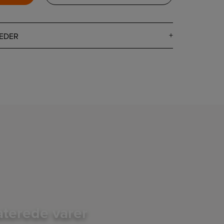
EDER
aterede varer