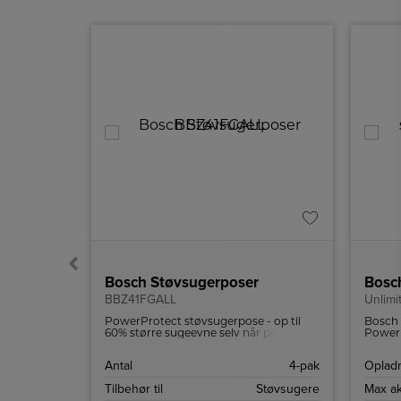
vsuger
Bosch Støvsugerposer
Bosch
BBZ41FGALL
Unlim
yder
PowerProtect støvsugerpose - op til
Bosch 
ed, der er
60% større sugeevne selv når posen er
Power 
mited-
ved at være fyldt op.
tilbeh
letvæg
2-pak
Antal
4-pak
Opladn
Støvsugere
Tilbehør til
Støvsugere
Max ak