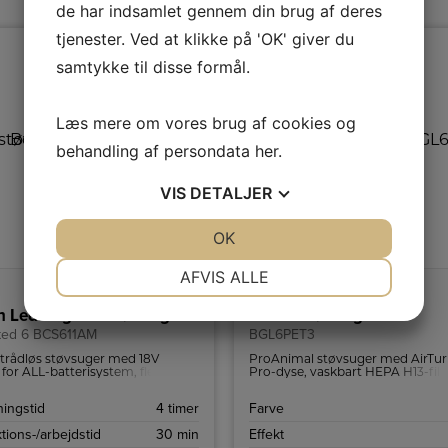
de har indsamlet gennem din brug af deres
tjenester. Ved at klikke på 'OK' giver du
samtykke til disse formål.
Læs mere om vores brug af cookies og
behandling af persondata
her
.
VIS
DETALJER
JA
NEJ
OK
JA
NEJ
NØDVENDIGE
PRÆFERENCER
AFVIS ALLE
JA
NEJ
JA
NEJ
 Ledningsfrie støvsuger
Bosch Støvsuger
ited 6 BCS611AM
BGL6PET3
MARKETING
STATISTIK
trådløs støvsuger med 18V
ProAnimal støvsuger med AirTu
for ALL-batterisystem, fleksibelt
Pro-dyse, vaskbart HEPA H13-filte
ør, vaskbart filter og kompakt
AirFresh-pose og 12 m aktionsrad
tsdesign.
ingstid
4 timer
Farve
tions-/arbejdstid
30 min
Effekt