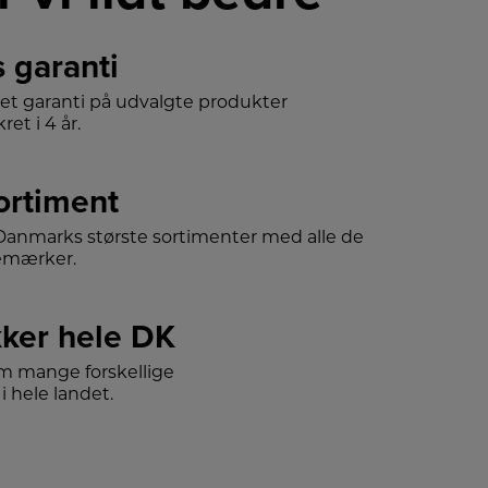
s garanti
det garanti på udvalgte produkter
ret i 4 år.
sortiment
f Danmarks største sortimenter med alle de
emærker.
ker hele DK
m mange forskellige
i hele landet.