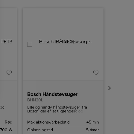
Bosch Håndstøvsuger
Bosch Ti
BHN20L
BHZUPAD1
rbo
Lille og handy håndstøvsuger fra
Bosch BHZ
r,
Bosch, der er let tilgængelig og alsidig.
optimal yd
ius.
Den er let og ledningsfri, hvilket gør den
perfekt til
perfekt til små rengøringsopgaver.
støvsugere
Rød
Max aktions-/arbejdstid
45 min
Antal
700 W
Opladningstid
5 timer
Tilbehør til