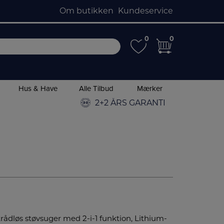
Om butikken
Kundeservice
0
0
0
0
Hus & Have
Alle Tilbud
Mærker
2+2 ÅRS GARANTI
ådløs støvsuger med 2-i-1 funktion, Lithium-