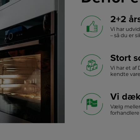
2+2 år
Vi har udvi
– så du er sik
Stort 
Vi har et a
kendte var
Vi dæk
Vælg melle
forhandlere 