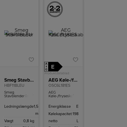
A
E
↑
G
Produktdatablad
Smeg Stavblender
AEG Køle-/fryseskab
HBF11BLEU
OSC6L181ES
Smeg
AEG
Stavblender i sort
Køle-/fryseskab
farve.
med 198
kølekapacitet og
Ledningslængde
1,5
Energiklasse
E
73 frysekapacitet.
m
Kølekapacitet
198
Vægt
0,8 kg
netto
L