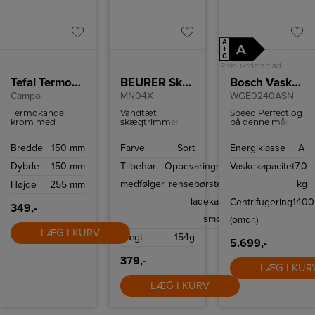
A
A
↑
G
Produktdatablad
Tefal Termokande krom
BEURER Skægtrimmer
Bosch Vaskemaskine
Campo
MN04X
WGE0240ASN
Termokande i
Vandtæt
Speed Perfect og
krom med
skægtrimmer
på denne måde
praktisk
med hele 10
vaske op til 4 kg
håndtering med
klippelængder og
blandet vasketøj i
Bredde
150 mm
Farve
Sort
Energiklasse
A
én hånd takket
90 min. brugstid
dybden på blot
være Quick-TIP
på en opladning.
46 minutter
Dybde
150 mm
Tilbehør
Opbevaringstaske,
Vaskekapacitet
7,0
lukning. Holder
3 års garanti.
væske varm i 12
medfølger
rensebørste, USB
kg
Højde
255 mm
timer og kold i 24
timer.
ladekabel og
Centrifugering
1400
349,-
smøreolie
(omdr.)
LÆG I KURV
Vægt
154g
5.699,-
379,-
LÆG I KUR
LÆG I KURV