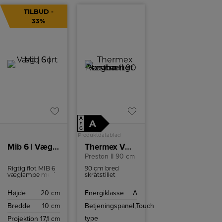
TILBUD -
33%
A
A
↑
G
Produktdatablad
Mib 6 | Væg | Sort
Thermex Væghængt emhætte
Preston II 90 cm
Rigtig flot MIB 6
90 cm bred
væglampe med
skråtstillet
Touch tænd og
emhætte i
sluk.
elegant sort og
Højde
20 cm
Energiklasse
A
rustfri stål
design. Den
Bredde
10 cm
Betjeningspanel,
Touch
betjenes med
touch og har fire
type
Projektion
17,1 cm
hastigheder.