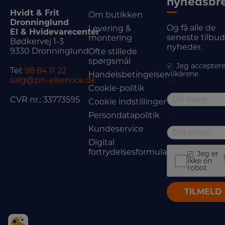
nyhedsbr
Hvidt & Frit
Om butikken
Dronninglund
Og få alle de
Levering &
El & Hvidevarecenter
seneste tilbu
montering
Bødkervej 1-3
nyheder.
9330 Dronninglund
Ofte stillede
spørgsmål
Jeg acceptere
Tel:
98 84 11 22
vilkårene
Handelsbetingelser
salg@pn-elservice.dk
*
Cookie-politik
CVR nr.: 33773595
Cookie indstillinger
Persondatapolitik
*
Kundeservice
Digital
fortrydelsesformular
Jeg er
ikke en
robot