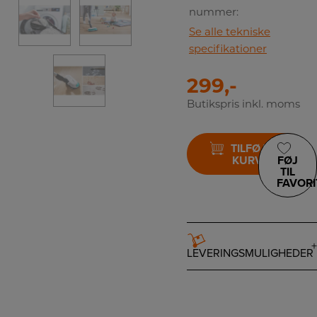
nummer:
Se alle tekniske
specifikationer
299,-
Butikspris inkl. moms
TILFØJ TIL
KURV
FØJ
TIL
FAVORI
LEVERINGSMULIGHEDER