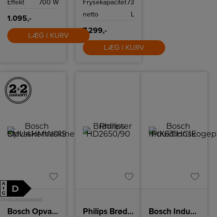
Effekt
700 W
Frysekapacitet
73
netto
L
1.095,-
7.299,-
LÆG I KURV
LÆG I KURV
A
D
↑
G
Produktdatablad
Bosch Opvaskemaskine
Philips Brødrister
Bosch Induktionskogeplade