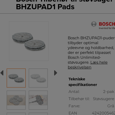
BHZUPAD1 Pads
Bosch BHZUPAD1-puder
tilbyder optimal
ydeevne og holdbarhed,
der er perfekt tilpasset
Bosch Unlimited-
støvsugere.
Læs hele
beskrivelsen
Tekniske
specifikationer
Antal:
2-pak
Tilbehør til:
Støvsugere
Farve:
Grå
EAN
424200546