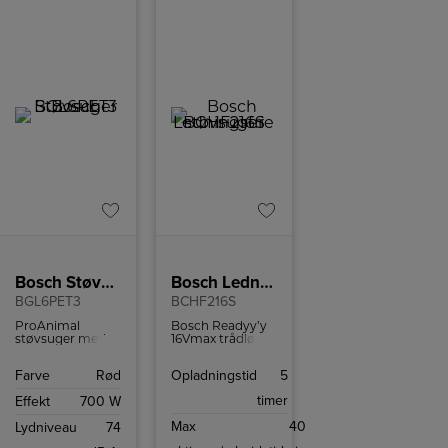
Bosch Støvsuger
Bosch Ledningsfrie støvsuger
BGL6PET3
BCHF216S
ProAnimal
Bosch Readyy’y
støvsuger med
16Vmax trådløs
AirTurbo Pro-
støvsuger med 2-
dyse, vaskbart
i-1 funktion,
Farve
Rød
Opladningstid
5
HEPA H13-filter,
Lithium-Ion
AirFresh-pose og
batteri, AllFloor
timer
Effekt
700 W
12 m
HighPower-dyse
aktionsradius.
og PowerBrush
Max
40
Lydniveau
74
til effektiv
rengøring på alle