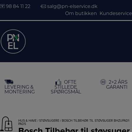
98 84 11 22
salg@pn-elservice.dk
Om butikken
Kundeservice
Hop
OFTE
2+2 ÅRS
til
LEVERING &
STILLEDE
GARANTI
indholdet
MONTERING
SPØRGSMÅL
HUS & HAVE
/
STØVSUGERE
/ BOSCH TILBEHØR TIL STØVSUGER BHZUPAD1
PADS
Bosch Tilbehør til støvsuger