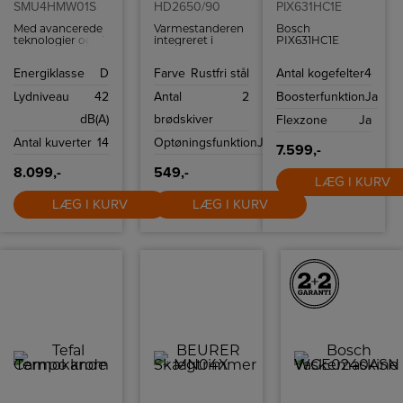
SMU4HMW01S
HD2650/90
PIX631HC1E
Med avancerede
Varmestanderen
Bosch
teknologier og et
integreret i
PIX631HC1E
stilfuldt design, er
brødristeren
induktionskogeplade
denne
giver dig
med avancerede
Energiklasse
D
Farve
Rustfri stål
Antal kogefelter
4
opvaskemaskine
mulighed for at
funktioner som
et perfekt valg til
varme små brød
FlexInduction,
Lydniveau
42
Antal
2
Boosterfunktion
Ja
enhver moderne
og croissanter
PowerBoost og
køkken.
op.
WiFi-forbindelse
dB(A)
brødskiver
Flexzone
Ja
Løftefunktionen
gør både
sikrer, at selv de
hverdagsmåltider
Antal kuverter
14
Optøningsfunktion
Ja
mindste stykker
og slow cooking i
7.599,-
brød nemt kan
weekenden
fjernes uden
nemmere og
8.099,-
549,-
risiko.
sjovere at lave
LÆG I KURV
mad.
LÆG I KURV
LÆG I KURV