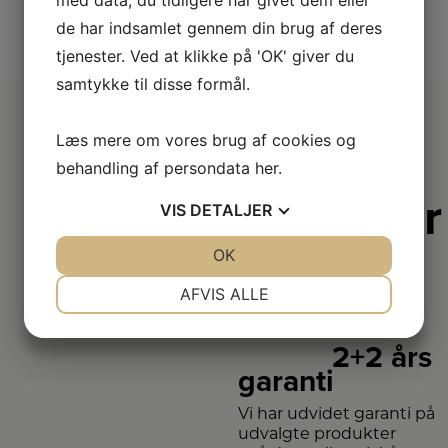
med data, du tidligere har givet dem eller
de har indsamlet gennem din brug af deres
tjenester. Ved at klikke på 'OK' giver du
samtykke til disse formål.
Læs mere om vores brug af cookies og
behandling af persondata
her
.
Derfor er
VIS
DETALJER
vi lidt
JA
NEJ
OK
JA
NEJ
bedre
NØDVENDIGE
PRÆFERENCER
AFVIS ALLE
JA
NEJ
JA
NEJ
2+2 års
MARKETING
STATISTIK
garanti
Vi har udvidet garanti på
udvalgte produkter