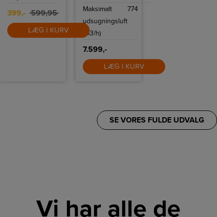
Maksimalt
774
399,-
599,95
udsugningsluft
LÆG I KURV
(m3/h)
7.599,-
LÆG I KURV
SE VORES FULDE UDVALG
Vi har alle de