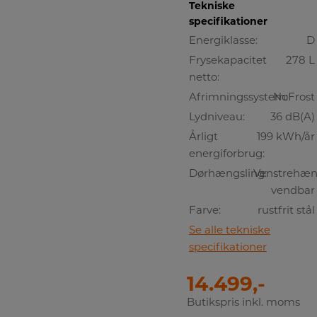
Tekniske
specifikationer
Energiklasse:
D
Frysekapacitet
278 L
netto:
Afrimningssystem:
NoFrost
Lydniveau:
36 dB(A)
Årligt
199 kWh/år
energiforbrug:
Dørhængsling:
Venstrehæng
vendbar
Farve:
rustfrit stål
Se alle tekniske
specifikationer
14.499,-
Butikspris inkl. moms