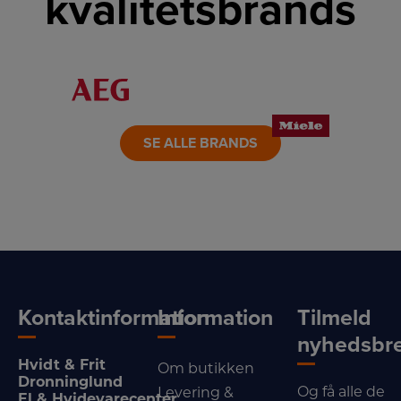
kvalitetsbrands
LINK
LINK
LINK
LINK
LINK
LINK
SE ALLE BRANDS
Kontaktinformation
Information
Tilmeld
nyhedsbr
Hvidt & Frit
Om butikken
Dronninglund
Og få alle de
Levering &
El & Hvidevarecenter