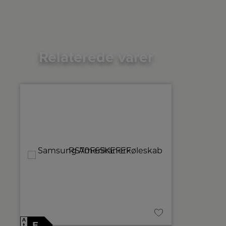
Relaterede varer
A
A
E
D
↑
↑