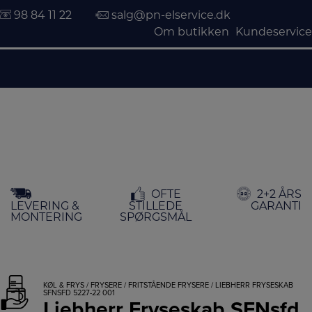
98 84 11 22
salg@pn-elservice.dk
Om butikken
Kundeservice
Hop
OFTE
2+2 ÅRS
til
LEVERING &
STILLEDE
GARANTI
indholdet
MONTERING
SPØRGSMÅL
KØL & FRYS
/
FRYSERE
/
FRITSTÅENDE FRYSERE
/ LIEBHERR FRYSESKAB
SFNSFD 5227-22 001
Liebherr Fryseskab SFNsfd