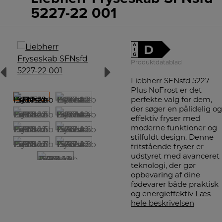
5227-22 001
A
D
↑
G
Produktdatablad
Liebherr SFNsfd 5227
Plus NoFrost er det
perfekte valg for dem,
der søger en pålidelig og
effektiv fryser med
moderne funktioner og
stilfuldt design. Denne
fritstående fryser er
udstyret med avanceret
teknologi, der gør
opbevaring af dine
fødevarer både praktisk
og energieffektiv
Læs
hele beskrivelsen