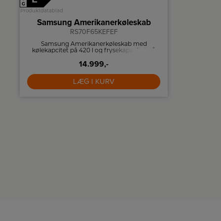
G
G
Produktdatablad
Produktdatablad
Samsung Amerikanerkøleskab
Smeg 
RS70F65KEFEF
Samsung Amerikanerkøleskab med
Køleskab f
kølekapcitet på 420 l og frysekapacitet på
grønts
220 l.
14.999,-
LÆG I KURV