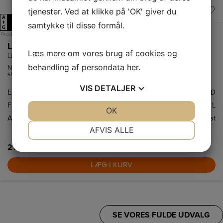
tjenester. Ved at klikke på 'OK' giver du
A
D
↑
samtykke til disse formål.
G
Produktdatablad
Liebherr Fryseskab FNd 5056-20 001
Læs mere om vores brug af cookies og
Liebherr Fryseskab FNd 5056-20 001
behandling af persondata
her
.
NoFrost som beskytter fryserummet mod uønsket tilisning, så du
slipper for at afrimning.
VIS
DETALJER
Energiklasse
D
Frysekapacitet netto
239 L
JA
NEJ
OK
JA
NEJ
Afrimningssystem
NoFrost
NØDVENDIGE
PRÆFERENCER
AFVIS ALLE
JA
NEJ
JA
NEJ
21.499,-
MARKETING
STATISTIK
LÆG I KURV
SE VORES FULDE UDVALG