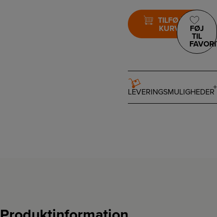
TILFØJ TIL
KURV
FØJ
TIL
FAVORI
LEVERINGSMULIGHEDER
Produktinformation