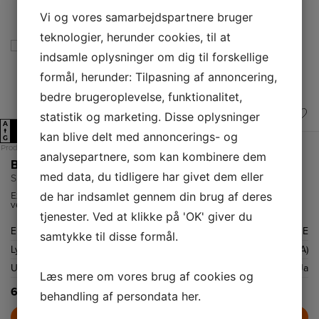
Vi og vores samarbejdspartnere bruger
teknologier, herunder cookies, til at
indsamle oplysninger om dig til forskellige
formål, herunder: Tilpasning af annoncering,
bedre brugeroplevelse, funktionalitet,
statistik og marketing. Disse oplysninger
A
E
↑
kan blive delt med annoncerings- og
G
Produktdatablad
analysepartnere, som kan kombinere dem
Bosch Opvaskemaskine
med data, du tidligere har givet dem eller
SPU4HMS10E
de har indsamlet gennem din brug af deres
ExtraDry er en speciel funktion, der øger tørreresultatet på servicet
ved at øge temperaturen under det sidste skylletrin og forlænge
tørretiden. Dette kan især være nyttigt til at fjerne genstridige
tjenester. Ved at klikke på 'OK' giver du
vandpletter på glas- og plastikgenstande, som kan være vanskelige at
Energiklasse
E
opnå med standardindstillinger. Ved at bruge ExtraDry-funktionen
samtykke til disse formål.
kan du få en bedre og mere effektiv tørring af opvasken.
Lydniveau
44 dB(A)
Udskudt start
Ja
Læs mere om vores brug af cookies og
6.799,-
behandling af persondata
her
.
LÆG I KURV