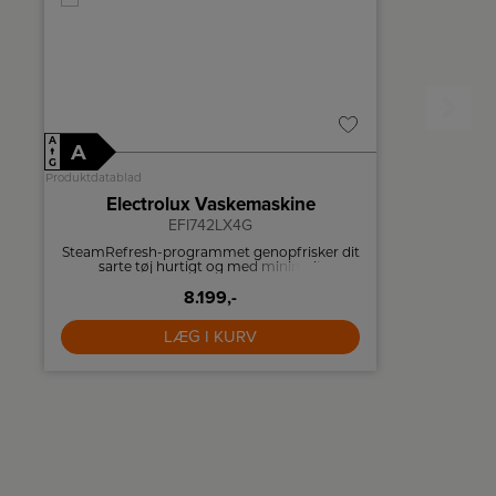
A
A
A
D
↑
↑
G
G
Produktdatablad
Produktdatablad
Electrolux Vaskemaskine
Electr
EFI742LX4G
SteamRefresh-programmet genopfrisker dit
Electrol
sarte tøj hurtigt og med minimalt
holder d
vandforbrug. Kombiner den med Electrolux
integrerede
dampduft for en ekstra frisk følelse.
8.199,-
lydniveau 
LÆG I KURV