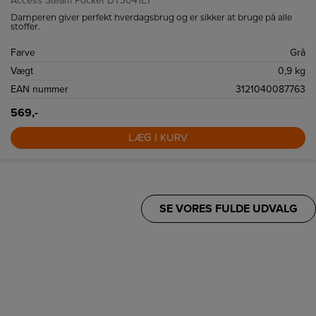
Access Steam Pocket DT3041E1
Damperen giver perfekt hverdagsbrug og er sikker at bruge på alle
stoffer.
Farve
Grå
Vægt
0,9 kg
EAN nummer
3121040087763
569,-
LÆG I KURV
SE VORES FULDE UDVALG