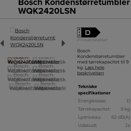
Bosch Kondenstørretumbler
WQK2420LSN
A
D
↑
G
Produktdatablad
Bosch
Kondenstørretumbler
med tørrekapacitet til 9
kg.
Læs hele
beskrivelsen
Tekniske
specifikationer
Energiklasse:
D
Tørrekapacitet:
9 kg
Lydniveau:
62 dB(A)
Udskudt
Ja