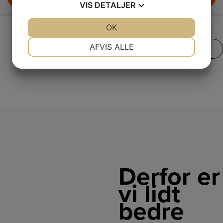
VIS
DETALJER
JA
NEJ
OK
JA
NEJ
NØDVENDIGE
PRÆFERENCER
AFVIS ALLE
SE VORES FULDE UDVALG
JA
NEJ
JA
NEJ
MARKETING
STATISTIK
Derfor er
vi lidt
bedre