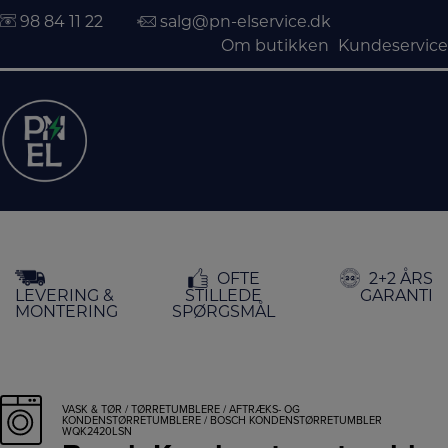
98 84 11 22
salg@pn-elservice.dk
Om butikken
Kundeservice
Hop
OFTE
2+2 ÅRS
til
LEVERING &
STILLEDE
GARANTI
indholdet
MONTERING
SPØRGSMÅL
VASK & TØR
/
TØRRETUMBLERE
/
AFTRÆKS- OG
KONDENSTØRRETUMBLERE
/ BOSCH KONDENSTØRRETUMBLER
WQK2420LSN