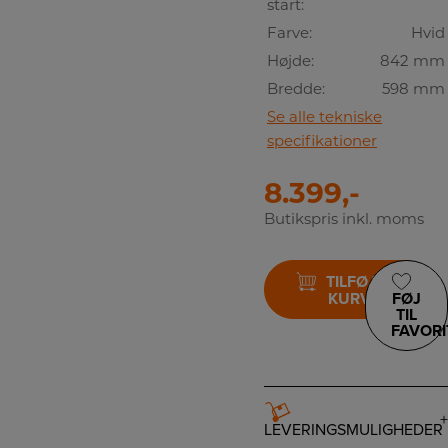
start:
Farve:
Hvid
Højde:
842 mm
Bredde:
598 mm
Se alle tekniske
specifikationer
8.399,-
Butikspris inkl. moms
TILFØJ TIL
KURV
FØJ
TIL
FAVORI
LEVERINGSMULIGHEDER