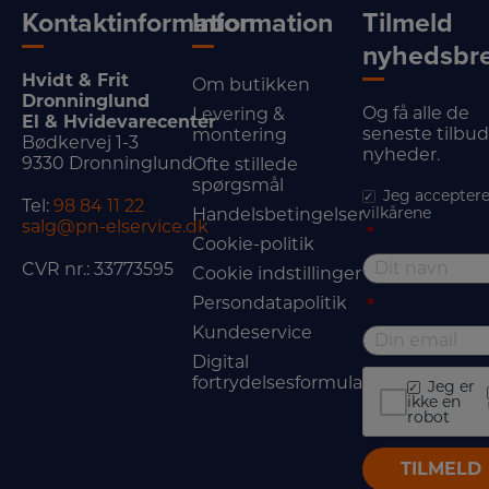
Kontaktinformation
Information
Tilmeld
nyhedsbr
Hvidt & Frit
Om butikken
Dronninglund
Og få alle de
Levering &
El & Hvidevarecenter
seneste tilbu
montering
Bødkervej 1-3
nyheder.
9330 Dronninglund
Ofte stillede
spørgsmål
Jeg acceptere
Tel:
98 84 11 22
vilkårene
Handelsbetingelser
salg@pn-elservice.dk
*
Cookie-politik
CVR nr.: 33773595
Cookie indstillinger
Persondatapolitik
*
Kundeservice
Digital
fortrydelsesformular
Jeg er
ikke en
robot