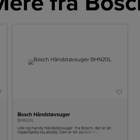
Mere fra Bosc
Bosch Håndstøvsuger
BHN20L
Lille og handy håndstøvsuger fra Bosch, der er let
tilgængelig og alsidig. Den er let og ledningsfri, hvilket
gør den perfekt til små rengøringsopgaver.