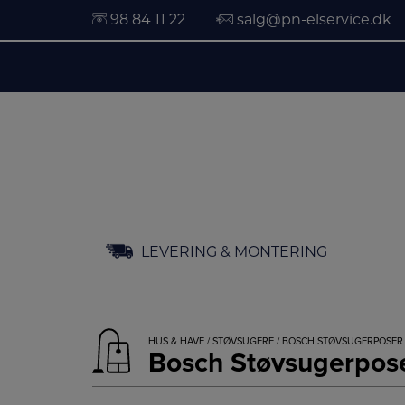
98 84 11 22
salg@pn-elservice.dk
Hop
LEVERING & MONTERING
til
indholdet
HUS & HAVE
/
STØVSUGERE
/ BOSCH STØVSUGERPOSER
Bosch Støvsugerpo