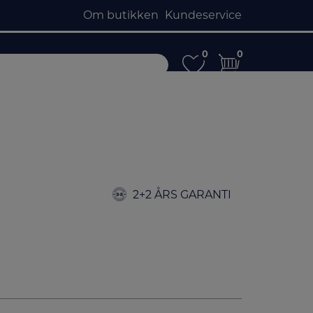
Om butikken
Kundeservice
0
0
0
0
2+2 ÅRS GARANTI