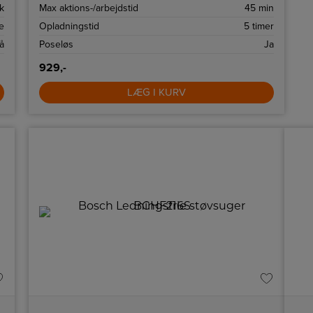
k
Max aktions-/arbejdstid
45 min
e
Opladningstid
5 timer
å
Poseløs
Ja
929,-
LÆG I KURV