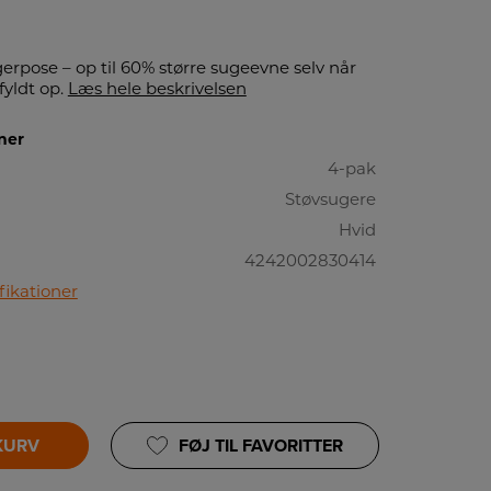
rpose – op til 60% større sugeevne selv når
fyldt op.
Læs hele beskrivelsen
ner
4-pak
Støvsugere
Hvid
4242002830414
fikationer
 KURV
FØJ TIL FAVORITTER