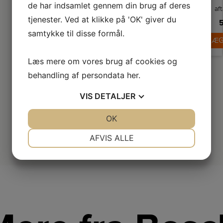
de har indsamlet gennem din brug af deres
af
1
tjenester. Ved at klikke på 'OK' giver du
va
5
b
samtykke til disse formål.
LÆG
ge
o
da
Læs mere om vores brug af cookies og
d
ga
behandling af persondata
her
.
se
og 
VIS
DETALJER
tr
a
at
JA
NEJ
OK
JA
NEJ
a
ba
NØDVENDIGE
PRÆFERENCER
AFVIS ALLE
d
JA
NEJ
JA
NEJ
MARKETING
STATISTIK