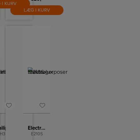
klar til
 I KURV
 vent,
brug, så
mens
LÆG I KURV
du nemt
uften i
kan få
ummet
bugt
r fyldt
med
ed din
folder og
dlingsduft.
krøller på
tøjet.
Philips Damper
Electrolux Støvsugerposer
H3010/70
E210S