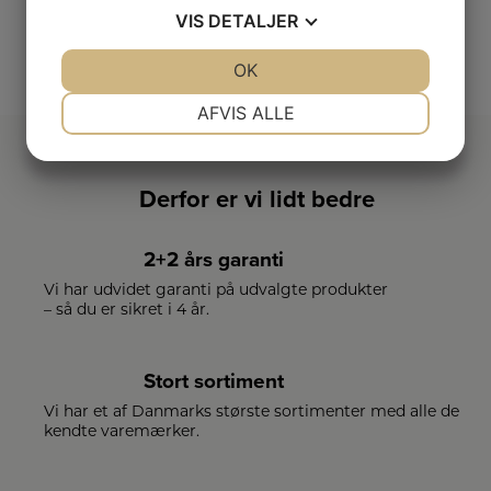
VIS
DETALJER
SE VORES FULDE UDVALG
JA
NEJ
OK
JA
NEJ
NØDVENDIGE
PRÆFERENCER
AFVIS ALLE
JA
NEJ
JA
NEJ
MARKETING
STATISTIK
Derfor er vi lidt bedre
2+2 års garanti
Vi har udvidet garanti på udvalgte produkter
– så du er sikret i 4 år.
Stort sortiment
Vi har et af Danmarks største sortimenter med alle de
kendte varemærker.