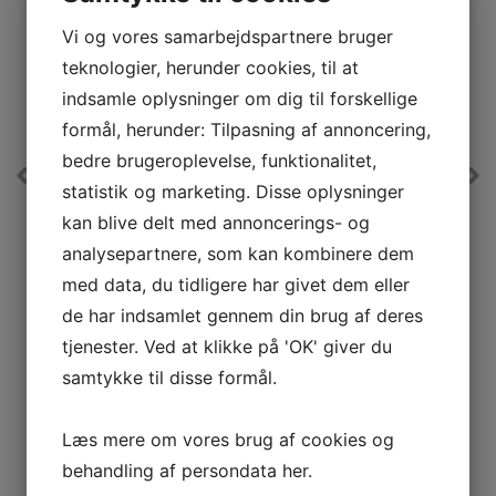
Vi og vores samarbejdspartnere bruger
teknologier, herunder cookies, til at
indsamle oplysninger om dig til forskellige
formål, herunder: Tilpasning af annoncering,
bedre brugeroplevelse, funktionalitet,
statistik og marketing. Disse oplysninger
Bosch Køkkenmaskine MUM6N23A2
kan blive delt med annoncerings- og
UDSTILLINGSMODEL
Bosch køkkenmaskiner med en stærk motor på 1000 W
analysepartnere, som kan kombinere dem
og robust metalskål til dej op til 4 kg.
med data, du tidligere har givet dem eller
d
Farve
Sort
de har indsamlet gennem din brug af deres
m
Effekt
1000W
tjenester. Ved at klikke på 'OK' giver du
m
Skålstørrelse
6,2 liter
samtykke til disse formål.
2.499,-
2.699,-
LÆG I KURV
Læs mere om vores brug af cookies og
behandling af persondata
her
.