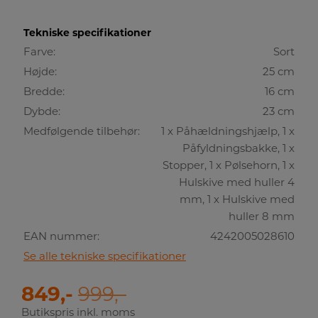
Tekniske specifikationer
Farve:
Sort
Højde:
25 cm
Bredde:
16 cm
Dybde:
23 cm
Medfølgende tilbehør:
1 x Påhældningshjælp, 1 x
Påfyldningsbakke, 1 x
Stopper, 1 x Pølsehorn, 1 x
Hulskive med huller 4
mm, 1 x Hulskive med
huller 8 mm
EAN nummer:
4242005028610
Se alle tekniske specifikationer
849,-
999,-
Butikspris inkl. moms