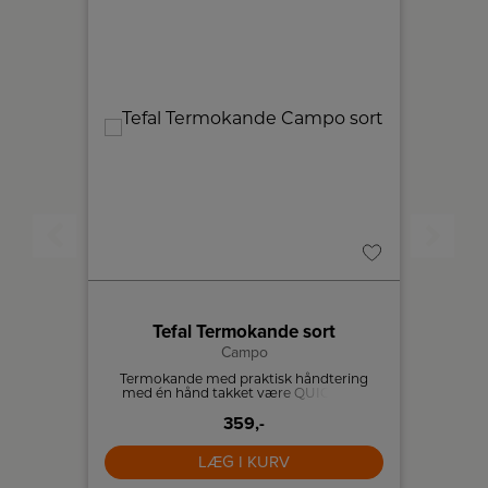
Tefal Termokande sort
Campo
 rumme 6
Termokande med praktisk håndtering
Te
ære på
med én hånd takket være QUICK-TIP
hånd
er for
lukning. Holder væske varm i 12 timer og
Quick-T
kold i 24 timer.
359,-
LÆG I KURV