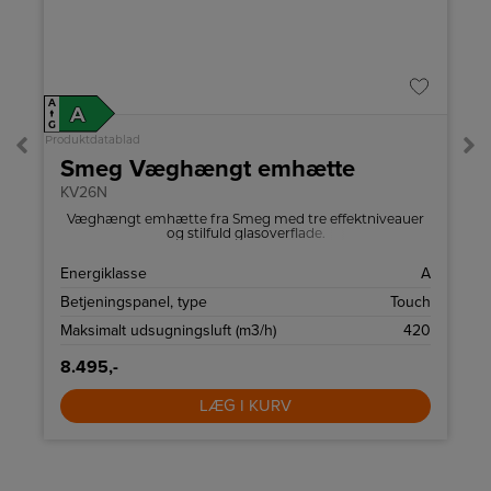
A
A
↑
G
Produktdatablad
Smeg Væghængt emhætte
KV26N
Væghængt emhætte fra Smeg med tre effektniveauer
og stilfuld glasoverflade.
E
Energiklasse
A
L
Betjeningspanel, type
Touch
a
Maksimalt udsugningsluft (m3/h)
420
8.495,-
LÆG I KURV