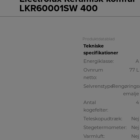
LKR60001SW 400
A
Produktdatablad
Tekniske
specifikationer
Energiklasse:
A
Ovnrum
77 L
netto:
Selvrenstype:
Rengørings
emalje
Antal
4
kogefelter:
Teleskopudtræk:
Nej
Stegetermometer:
Nej
Varmluft:
Nej