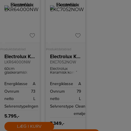
A
A
Produktdatablad
Produktdatablad
Electrolux Keramisk komfur
Electrolux Keramisk komfur
LKR64000NW
EKC7052NOW
60cm
Electrolux
glaskeramisk
Keramisk komfur
hvidt komfur
med 77 l ovnrum.
med ekstra stort
Energiklasse
A
Energiklasse
A
ovnrum med
EasyClean emalje
Ovnrum
73
Ovnrum
79
og fire
regulerbare
netto
L
netto
L
kogezoner.
Selvrenstype
Ingen
Selvrenstype
Clean
emalje
5.795,-
7.349,-
LÆG I KURV