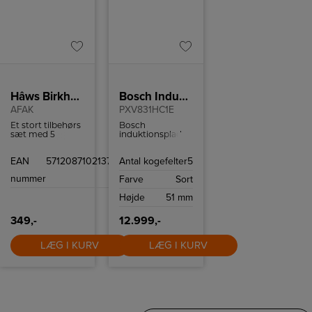
Hâws Birkholm Airfryer Tilbehørssæt
Bosch Induktionskogeplade
AFAK
PXV831HC1E
Et stort tilbehørs
Bosch
sæt med 5
induktionsplade
forskellige slags
med 5 kogefelter,
forme til
flexzone og
EAN
5712087102137
Antal kogefelter
5
airfryeren.
Home Connect.
nummer
Farve
Sort
Højde
51 mm
349,-
12.999,-
LÆG I KURV
LÆG I KURV