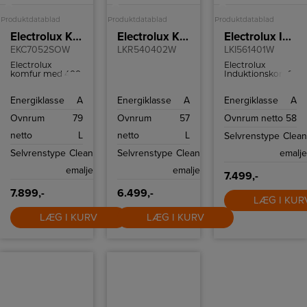
A
A
A
Produktdatablad
Produktdatablad
Produktdatablad
Electrolux Keramisk komfur
Electrolux Keramisk komfur
Electrolux Induktionskomfur
EKC7052SOW
LKR540402W
LKI561401W
Electrolux
Electrolux
komfur med 400
Induktionskomfur
V tilslutning og
med 58 l.
79 L ovnrum.
ovnrum.
Energiklasse
A
Energiklasse
A
Energiklasse
A
Ovnrum
79
Ovnrum
57
Ovnrum netto
58
netto
L
netto
L
Selvrenstype
Clean
Selvrenstype
Clean
Selvrenstype
Clean
emalje
emalje
emalje
7.499,-
7.899,-
6.499,-
LÆG I KUR
LÆG I KURV
LÆG I KURV