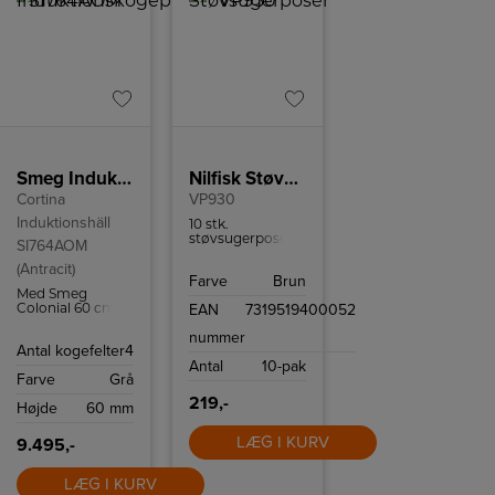
Smeg Induktionskogeplade SI764AOM
Nilfisk Støvsugerposer
Cortina
VP930
Induktionshäll
10 stk.
støvsugerposer
SI764AOM
til Nilfisk VP930
(Antracit)
og passer også til
Farve
Brun
GD930.
Med Smeg
EAN
7319519400052
Colonial 60 cm
induktionskogeplade
nummer
SI764AOM kan
Antal kogefelter
4
du tilberede mad
Antal
10-pak
på ingen tid
Farve
Grå
takket være 4
induktionszoner
219,-
Højde
60 mm
og flere intuitive
funktioner som
Quickstart og
LÆG I KURV
9.495,-
Powerboost.
LÆG I KURV