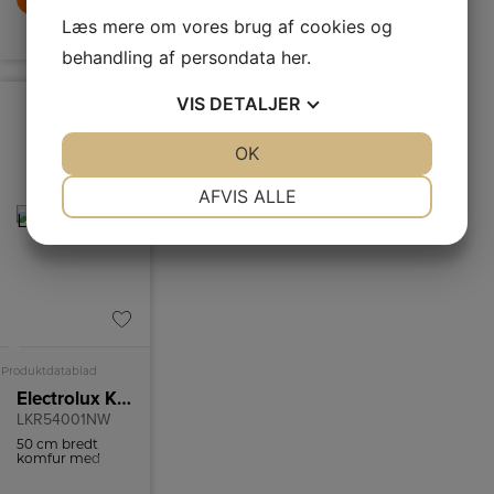
Læs mere om vores brug af cookies og
LÆG I KURV
behandling af persondata
her
.
VIS
DETALJER
JA
NEJ
OK
JA
NEJ
NØDVENDIGE
PRÆFERENCER
AFVIS ALLE
JA
NEJ
JA
NEJ
MARKETING
STATISTIK
A
Produktdatablad
Electrolux Keramisk komfur
LKR54001NW
50 cm bredt
komfur med
moderne
funktioner, der er