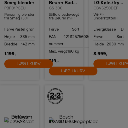
Smeg blender
Beurer Badevægt
LG Køle-/fryseskab
PBF01PGEU
GS 300
GBV5250DEP
Personlig blender
Stilfuld badevægt
Wi-Fi-
fra Smeg i 50ér
fra Beurer med
understøttelse,
stil med to
letlæseligt LCD-
med en
Bottles-To-Go og
display, non-slip
kompatibel
Farve
Pastel grøn
Farve
Sort
Energiklasse
D
to hastigheder.
silikoneoverflade
smartphone og
og en
LG ThinQ ™ app
Højde
335 mm
EAN
4211125756086
Farve
Sort
vægtkapacitet på
kan du fjernstyre
180 kg.
temperaturindstilli
nummer
Bredde
142 mm
Højde
2030 mm
så dit kabinet er
tilpasset dine
Max. vægt
180 kg
behov.
1.199,-
8.999,-
319,-
LÆG I KURV
LÆG I KUR
LÆG I KURV