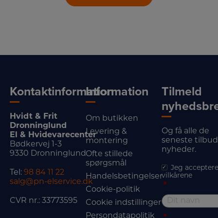
Kontaktinformation
Information
Tilmeld
nyhedsbr
Hvidt & Frit
Om butikken
Dronninglund
Og få alle de
Levering &
El & Hvidevarecenter
seneste tilbu
montering
Bødkervej 1-3
nyheder.
9330 Dronninglund
Ofte stillede
spørgsmål
Jeg acceptere
Tel:
98 84 11 22
vilkårene
Handelsbetingelser
salg@pn-elservice.dk
*
Cookie-politik
CVR nr.: 33773595
Cookie indstillinger
Persondatapolitik
*