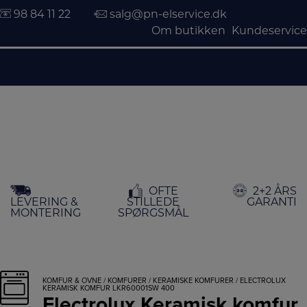
98 84 11 22
salg@pn-elservice.dk
Om butikken
Kundeservice
Hop
OFTE
2+2 ÅRS
til
LEVERING &
STILLEDE
GARANTI
indholdet
MONTERING
SPØRGSMÅL
KOMFUR & OVNE
/
KOMFURER
/
KERAMISKE KOMFURER
/ ELECTROLUX
KERAMISK KOMFUR LKR60001SW 400
Electrolux Keramisk komfur