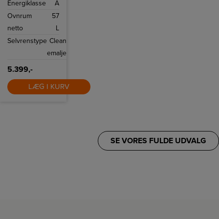
Energiklasse
A
perfekt til
hverdagens
Ovnrum
57
måltider eller
festmiddage.
netto
L
Selvrenstype
Clean
emalje
5.399,-
LÆG I KURV
SE VORES FULDE UDVALG