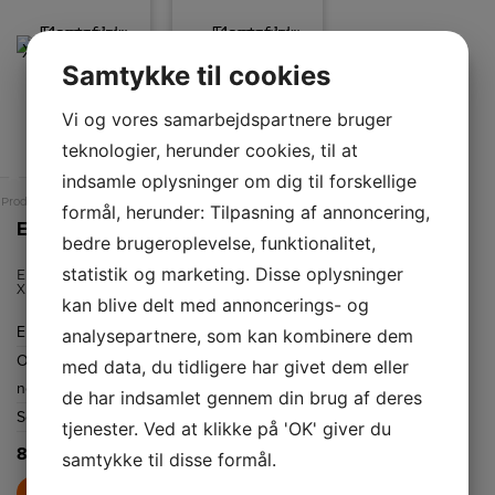
Samtykke til cookies
Vi og vores samarbejdspartnere bruger
teknologier, herunder cookies, til at
A
A
indsamle oplysninger om dig til forskellige
Produktdatablad
Produktdatablad
formål, herunder: Tilpasning af annoncering,
Electrolux Keramisk komfur XEC7133SW
Electrolux Keramisk komfur
bedre brugeroplevelse, funktionalitet,
LKR65000SW
statistik og marketing. Disse oplysninger
Electrolux
Electrolux
XEC7133SW er et
Keramisk komfur
kan blive delt med annoncerings- og
hvidt fritstående
med ovnrum på
keramisk komfur
73 l.
Energiklasse
A
Energiklasse
A
analysepartnere, som kan kombinere dem
med fire
kogezoner, stor
Ovnrum
73
Ovnrum
73
med data, du tidligere har givet dem eller
varmluftsovn ca.
73 liter, AirFry,
netto
L
netto
L
indbygget
de har indsamlet gennem din brug af deres
stegetermometer
Selvrenstype
Katalyse
Selvrenstype
Clean
og katalytisk
tjenester. Ved at klikke på 'OK' giver du
rengøring – nem
emalje
betjening og
8.999,-
samtykke til disse formål.
jævne, sprøde
resultater.
9.649,-
LÆG I KURV