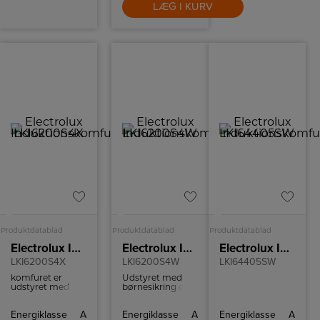
LÆG I KURV
A
A
A
Produktdatablad
Produktdatablad
Produktdatablad
Electrolux Induktionskomfur
Electrolux Induktionskomfur
Electrolux Induktionskomfur
LKI6200S4X
LKI6200S4W
LKI64405SW
komfuret er
Udstyret med
udstyret med
børnesikring og
børnesikring og
en kølig ovndør,
en kølig ovnlåge,
der mindsker
Energiklasse
A
Energiklasse
A
Energiklasse
A
der mindsker
risikoen for