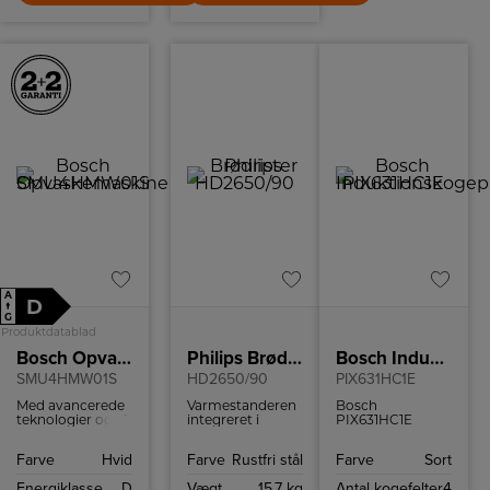
A
D
↑
G
Produktdatablad
Bosch Opvaskemaskine
Philips Brødrister
Bosch Induktionskogeplade
SMU4HMW01S
HD2650/90
PIX631HC1E
Med avancerede
Varmestanderen
Bosch
teknologier og et
integreret i
PIX631HC1E
stilfuldt design, er
brødristeren
induktionskogeplade
denne
giver dig
med avancerede
Farve
Hvid
Farve
Rustfri stål
Farve
Sort
opvaskemaskine
mulighed for at
funktioner som
et perfekt valg til
varme små brød
FlexInduction,
Energiklasse
D
Vægt
15,7 kg
Antal kogefelter
4