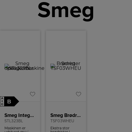
Smeg
A
B
↑
G
Smeg Integrerbar opvaskemaskine
Smeg Brødrister
STL323BL
TSF03WHEU
Maskinen er
Ekstra stor
udstyret med
brødrister i