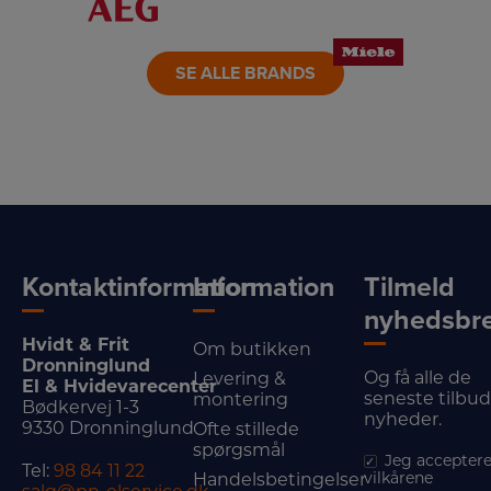
LINK
LINK
LINK
SE ALLE BRANDS
Kontaktinformation
Information
Tilmeld
nyhedsbr
Hvidt & Frit
Om butikken
Dronninglund
Og få alle de
Levering &
El & Hvidevarecenter
seneste tilbu
montering
Bødkervej 1-3
nyheder.
9330 Dronninglund
Ofte stillede
spørgsmål
Jeg acceptere
Tel:
98 84 11 22
vilkårene
Handelsbetingelser