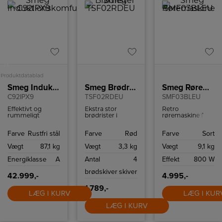
A
Produktdatablad
Smeg Induktionskomfur
Smeg Brødrister
Smeg Røremaskine
C92IPX9
TSF02RDEU
SMF03BLEU
Effektivt og
Ekstra stor
Retro
rummeligt
brødrister i
røremaskine fra
induktionskomfur
retrostil fra
Smeg med 10
med fem
italienske Smeg
hastighedsindstillin
Farve
Rustfri stål
Farve
Rød
Farve
Sort
kogezoner og to
med plads til 4
og
ovne.
skiver brød.
sikkerhedsstop.
Vægt
87,1 kg
Vægt
3,3 kg
Vægt
9,1 kg
Brødristeren har
6
Energiklasse
A
Antal
4
Effekt
800 W
ristningsindstillinger
og high-lift
brødskiver
skiver
funktion.
42.999,-
4.995,-
1.789,-
LÆG I KURV
LÆG I KUR
LÆG I KURV