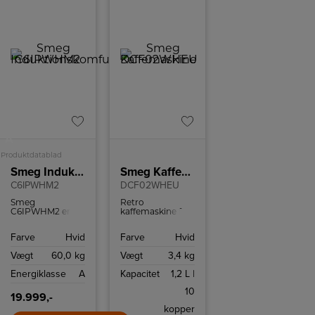
A
Produktdatablad
Smeg Induktionskomfur
Smeg Kaffemaskine
C6IPWHM2
DCF02WHEU
Smeg
Retro
C6IPWHM2 er
kaffemaskine fra
ikke bare et
Smeg med
komfur. Det er en
kapacitet på op
Farve
Hvid
Farve
Hvid
blanding af
til 10 kopper
italiensk design,
kaffe.
Vægt
60,0 kg
Vægt
3,4 kg
ny teknologi og
praktisk brug,
Energiklasse
A
Kapacitet
1,2 L |
skabt til at
forbedre din
10
madlavning og
19.999,-
komplementere
kopper
din