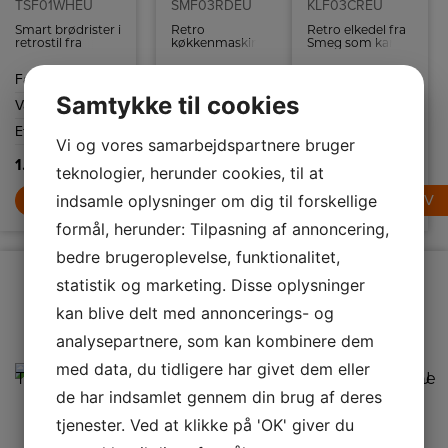
TSF01WHEU
SMF03RDEU
KLF03CREU
Smart brødrister i
Retro
Retro elkedel fra
retrostil fra
køkkenmaskine
Smeg som kan
italienske Smeg.
fra Smeg med 10
indeholde 1,7 liter
Brødristeren har
hastighedsindstillinger
og har
Farve
Hvid
Farve
Rød
Farve
Creme hvid
6
og
tørkogningssikring
ristningsindstillinger
sikkerhedsstop.
samt autosluk
Samtykke til cookies
Vægt
2,4 kg
Vægt
9,1 kg
Vægt
1,6 kg
og high-lift
ved 100ºC.
funktion.
Effekt
950 W
Kapacitet
4,8 L
Kapacitet
1,7 L
Vi og vores samarbejdspartnere bruger
1.489,-
4.989,-
1.489,-
teknologier, herunder cookies, til at
indsamle oplysninger om dig til forskellige
LÆG I KURV
LÆG I KURV
LÆG I KURV
formål, herunder: Tilpasning af annoncering,
bedre brugeroplevelse, funktionalitet,
statistik og marketing. Disse oplysninger
kan blive delt med annoncerings- og
analysepartnere, som kan kombinere dem
med data, du tidligere har givet dem eller
de har indsamlet gennem din brug af deres
tjenester. Ved at klikke på 'OK' giver du