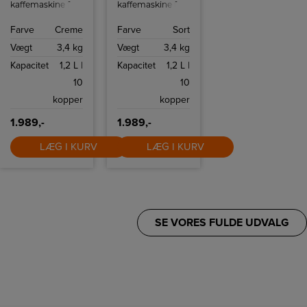
kaffemaskine fra
kaffemaskine fra
Smeg med
Smeg med
kapacitet på op
kapacitet på op
Farve
Creme
Farve
Sort
til 10 kopper
til 10 kopper
kaffe.
kaffe.
Vægt
3,4 kg
Vægt
3,4 kg
Kapacitet
1,2 L |
Kapacitet
1,2 L |
10
10
kopper
kopper
1.989,-
1.989,-
LÆG I KURV
LÆG I KURV
SE VORES FULDE UDVALG