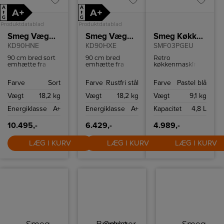
A
A
A+
A+
↑
↑
G
G
Produktdatablad
Produktdatablad
Smeg Væghængt emhætte
Smeg Væghængt emhætte
Smeg Køkkenmaskine/Blå
KD90HNE
KD90HXE
SMF03PGEU
90 cm bred sort
90 cm bred
Retro
emhætte fra
emhætte fra
køkkenmaskine
Smeg. Den har 4
Smeg i rustfri
fra Smeg med 10
hastigheder, du
stål. Den har 4
hastighedsindstillinger
Farve
Sort
Farve
Rustfri stål
Farve
Pastel blå
kan vælge
hastigheder, du
og
mellem.
kan vælge
sikkerhedsstop.
Vægt
18,2 kg
Vægt
18,2 kg
Vægt
9,1 kg
mellem.
Energiklasse
A+
Energiklasse
A+
Kapacitet
4,8 L
10.495,-
6.429,-
4.989,-
LÆG I KURV
LÆG I KURV
LÆG I KURV