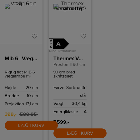
A
A
↑
G
Produktdatablad
Mib 6 | Væg | Sort
Thermex Væghængt emhætte
Preston II 90 cm
Rigtig flot MIB 6
90 cm bred
væglampe med
skråtstillet
Touch tænd og
emhætte i
sluk.
elegant sort og
Højde
20 cm
Farve
Sort/rustfri
rustfri stål
design. Den
stål
Bredde
10 cm
betjenes med
touch og har fire
Vægt
30,4 kg
Projektion
17,1 cm
hastigheder.
Energiklasse
A
399,-
599,95
7.599,-
LÆG I KURV
LÆG I KURV