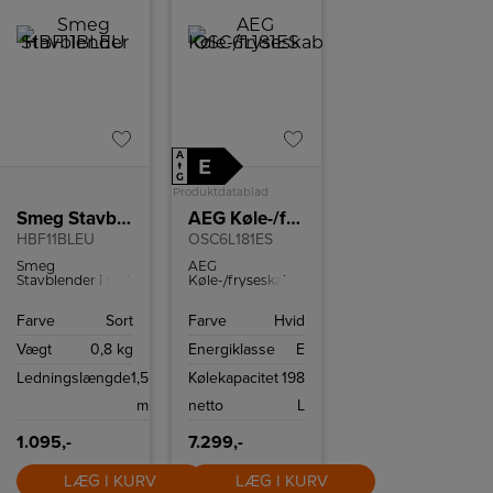
A
E
↑
G
Produktdatablad
Smeg Stavblender
AEG Køle-/fryseskab
HBF11BLEU
OSC6L181ES
Smeg
AEG
Stavblender i sort
Køle-/fryseskab
farve.
med 198
kølekapacitet og
Farve
Sort
Farve
Hvid
73 frysekapacitet.
Vægt
0,8 kg
Energiklasse
E
Ledningslængde
1,5
Kølekapacitet
198
m
netto
L
1.095,-
7.299,-
LÆG I KURV
LÆG I KURV