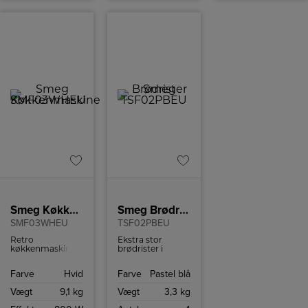
Smeg Køkkenmaskine
Smeg Brødrister
SMF03WHEU
TSF02PBEU
Retro
Ekstra stor
køkkenmaskine
brødrister i
fra Smeg med 10
retrostil fra
hastighedsindstillinger
italienske Smeg
Farve
Hvid
Farve
Pastel blå
og
med plads til 4
sikkerhedsstop.
skiver brød.
Vægt
9,1 kg
Vægt
3,3 kg
Brødristeren har
6