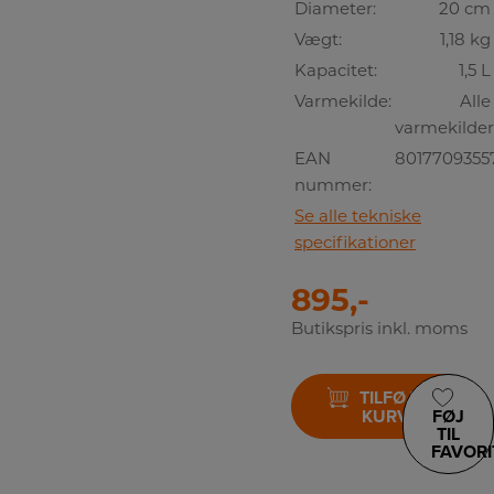
Diameter:
20 cm
Vægt:
1,18 kg
Kapacitet:
1,5 L
Varmekilde:
Alle
varmekilder
EAN
8017709355
nummer:
Se alle tekniske
specifikationer
895,-
Butikspris inkl. moms
TILFØJ TIL
KURV
FØJ
TIL
FAVORI