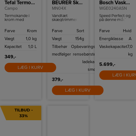
Tefal Termokande krom
BEURER Skægtrimmer
Bosch Vaskemaskine
Campo
MN04X
WGE0240ASN
Termokande i
Vandtæt
Speed Perfect og
krom med
skægtrimmer
på denne måde
praktisk
med hele 10
vaske op til 4 kg
håndtering med
klippelængder og
blandet vasketøj i
Farve
Krom
Farve
Sort
Farve
Hvid
én hånd takket
90 min. brugstid
dybden på blot
være Quick-TIP
på en opladning.
46 minutter
Vægt
1,0 kg
Vægt
154g
Energiklasse
A
lukning. Holder
3 års garanti.
væske varm i 12
Kapacitet
1,0 L
Tilbehør
Opbevaringstaske,
Vaskekapacitet
7,0
timer og kold i 24
timer.
medfølger
rensebørste, USB
kg
349,-
ladekabel og
5.699,-
LÆG I KURV
smøreolie
LÆG I KUR
379,-
LÆG I KURV
TILBUD -
33%