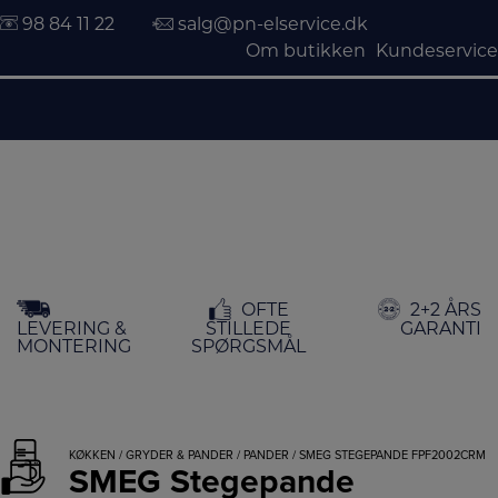
98 84 11 22
salg@pn-elservice.dk
Om butikken
Kundeservice
Hop
OFTE
2+2 ÅRS
til
LEVERING &
STILLEDE
GARANTI
indholdet
MONTERING
SPØRGSMÅL
KØKKEN
/
GRYDER & PANDER
/
PANDER
/ SMEG STEGEPANDE FPF2002CRM
SMEG Stegepande