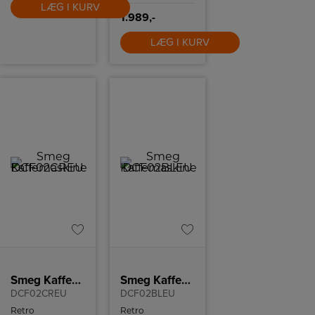
køkkenindretning.
LÆG I KURV
1.989,-
LÆG I KURV
Smeg Kaffemaskine
Smeg Kaffemaskine
DCF02CREU
DCF02BLEU
Retro
Retro