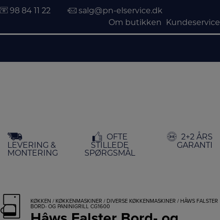
98 84 11 22
salg@pn-elservice.dk
Om butikken
Kundeservice
Hop
OFTE
2+2 ÅRS
til
LEVERING &
STILLEDE
GARANTI
indholdet
MONTERING
SPØRGSMÅL
KØKKEN
/
KØKKENMASKINER
/
DIVERSE KØKKENMASKINER
/ HÂWS FALSTER
BORD- OG PANINIGRILL CG1600
Hâws Falster Bord- og