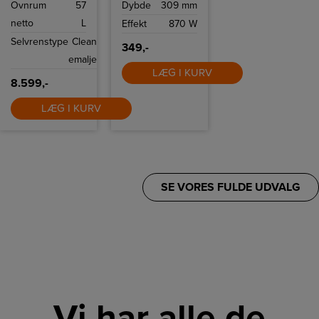
Ovnrum
57
Dybde
309 mm
forbrændinger,
funktioner til
hvilket gør det
optøning,
netto
L
Effekt
870 W
sikkert at bruge,
genopvarmning
selvom der er
og stop.
Selvrenstype
Clean
små børn i
349,-
nærheden.
emalje
LÆG I KURV
8.599,-
LÆG I KURV
SE VORES FULDE UDVALG
Vi har alle de