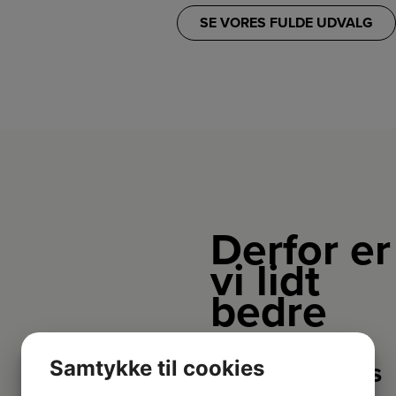
SE VORES FULDE UDVALG
Derfor er
vi lidt
bedre
Samtykke til cookies
2+2 års
garanti