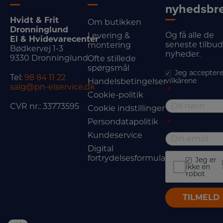
nyhedsbr
Hvidt & Frit
Om butikken
Dronninglund
Og få alle de
Levering &
El & Hvidevarecenter
seneste tilbu
montering
Bødkervej 1-3
nyheder.
9330 Dronninglund
Ofte stillede
spørgsmål
Jeg acceptere
Tel:
98 84 11 22
vilkårene
Handelsbetingelser
salg@pn-elservice.dk
*
Cookie-politik
CVR nr.: 33773595
Cookie indstillinger
Persondatapolitik
*
Kundeservice
Digital
fortrydelsesformular
Jeg er
ikke en
robot