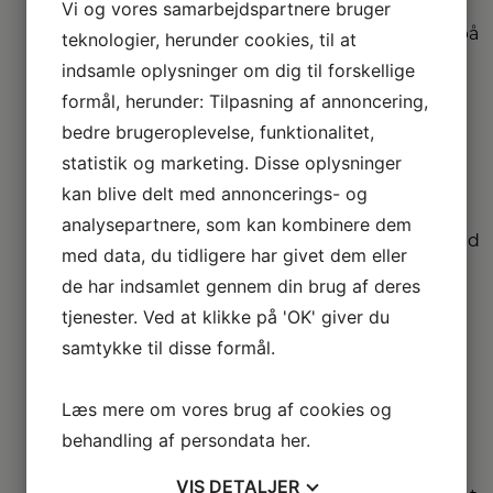
Vi og vores samarbejdspartnere bruger
Vi har udvidet garanti på
teknologier, herunder cookies, til at
udvalgte produkter
indsamle oplysninger om dig til forskellige
– så du er sikret i 4 år.
formål, herunder: Tilpasning af annoncering,
bedre brugeroplevelse, funktionalitet,
Stort
statistik og marketing. Disse oplysninger
sortiment
kan blive delt med annoncerings- og
Vi har et af Danmarks
analysepartnere, som kan kombinere dem
største sortimenter med
med data, du tidligere har givet dem eller
alle de kendte
varemærker.
de har indsamlet gennem din brug af deres
tjenester. Ved at klikke på 'OK' giver du
samtykke til disse formål.
Vi
dækker hele
DK
Læs mere om vores brug af cookies og
behandling af persondata
her
.
Vælg mellem mange
forskellige
VIS
DETALJER