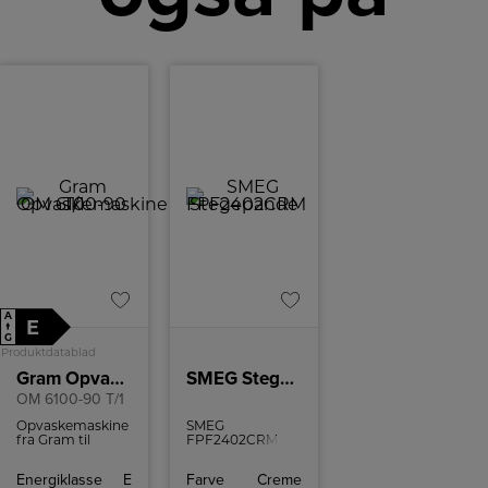
A
E
↑
G
Produktdatablad
Gram Opvaskemaskine
SMEG Stegepande FPF2402CRM
OM 6100-90 T/1
Opvaskemaskine
SMEG
fra Gram til
FPF2402CRM er
underbygning
en 24 cm
med plads til 12
stegepande i
Energiklasse
E
Farve
Creme
kuverter.
creme med