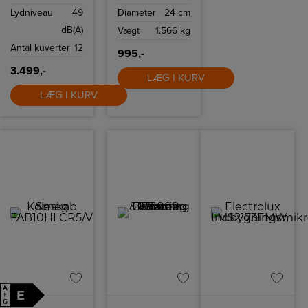
50’er‑inspireret
Lydniveau
49
Diameter
24 cm
design. Koldstøbt
aluminium,
dB(A)
Vægt
1.566 kg
PFAS‑fri
keramisk
Antal kuverter
12
non‑stick og
995,-
nittet
stålhåndtag.
3.499,-
Egnet til alle
LÆG I KURV
varmekilder,
LÆG I KURV
ovnfast op til 250
°C, inklusive
induktion.
A
E
↑
G