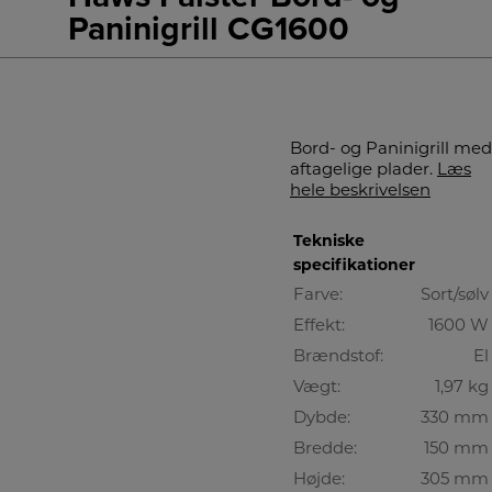
Paninigrill CG1600
Bord- og Paninigrill med
aftagelige plader.
Læs
hele beskrivelsen
Tekniske
specifikationer
Farve:
Sort/sølv
Effekt:
1600 W
Brændstof:
El
Vægt:
1,97 kg
Dybde:
330 mm
Bredde:
150 mm
Højde:
305 mm