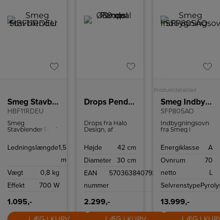
A
Produktdatablad
Smeg Stavblender
Drops Pendel Ø30 opal
Smeg Indbygningsovn
HBF11RDEU
SFP805AO
Smeg
Drops fra Halo
Indbygningsovn
Stavblender i rød.
Design, af
fra Smeg i
Michael
retrodesign med
Waltersdorff, er
pyrolyserens, 7
Ledningslængde
1,5
Højde
42 cm
Energiklasse
A
en klassisk
madlavningsfunktio
pendel i opal
og 70 liters
m
Diameter
30 cm
Ovnrum
70
farvet glas,
ovnrum.
produceret i
Vægt
0,8 kg
netto
L
EAN
5703638407931
Europa, netop for
at kunne tilsikre
Effekt
700 W
nummer
Selvrenstype
Pyroly
den gode
kvalitet. Lyset
bliver kastet flot
1.095,-
2.299,-
13.999,-
og ensartet ud i
rummet og med
LÆG I KURV
LÆG I KURV
LÆG I KUR
sin standard