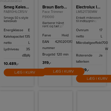
Produktdatablad
Smeg Køleskab
Braun Barbering & Trimning
Electrolux Indbygningsmikroovn
FAB10HLCR5/V
Face Trimmer
LMS2173EMW
FS1000
Smegs 50 s style
Enkelt mikroovn
køleskab
til indbygning i et
Barberer håret
FAB10HLCR5/V
skab og har plads
rent og tæt på
har 135 l
til 17 liter.
huden, så det er
Energiklasse
E
Ovnrum
17
kølekapacitet og
nemmere at
moderne
Farve
Hvid
lægge makeup.
netto
L
Kølekapacitet
135
teknologier som
effektivt LED-lys
EAN
4210201313908
netto
L
Mikrobølgeeffekt
700
og let afrimning.
Modellen er
nummer
W
Lydniveau
35
venstrehængslet.
Brugstid
120 min
dB(A)
Roterende
Ja
tallerken
319,-
10.489,-
3.999,-
LÆG I KURV
LÆG I KURV
LÆG I KURV