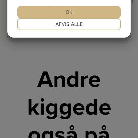
forhandlere i hele landet.
JA
NEJ
OK
JA
NEJ
NØDVENDIGE
PRÆFERENCER
AFVIS ALLE
JA
NEJ
JA
NEJ
MARKETING
STATISTIK
Andre
kiggede
også på