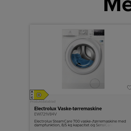
Me
A
D
↑
G
Produktdatablad
Electrolux Vaske-tørremaskine
EWI721V84V
Electrolux SteamCare 700 vaske-/tørremaskine med
dampfunktion, 8/5 kg kapacitet og SensiCare+
teknologi, der sikrer optimal tøjpleje med minimal