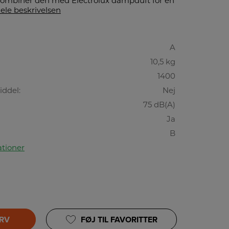
Kombiner den med Electrolux dampduft for en
ele beskrivelsen
A
10,5 kg
1400
iddel:
Nej
75 dB(A)
Ja
B
ationer
URV
FØJ TIL FAVORITTER