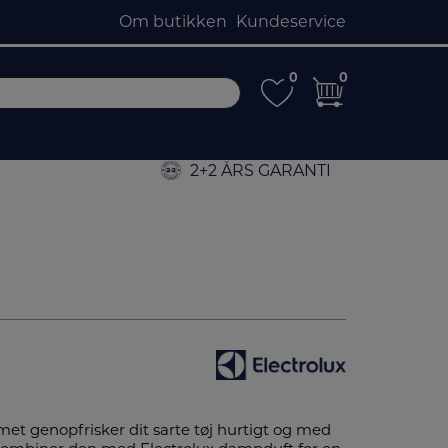
Om butikken
Kundeservice
0
0
0
0
2+2 ÅRS GARANTI
 genopfrisker dit sarte tøj hurtigt og med