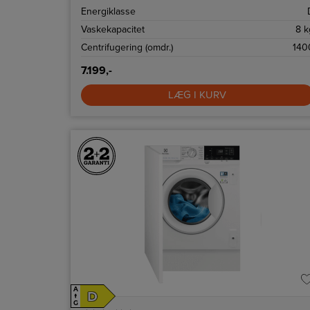
vand- og energiforbrug.
Energiklasse
Vaskekapacitet
8 k
Centrifugering (omdr.)
140
7.199,-
LÆG I KURV
A
D
↑
G