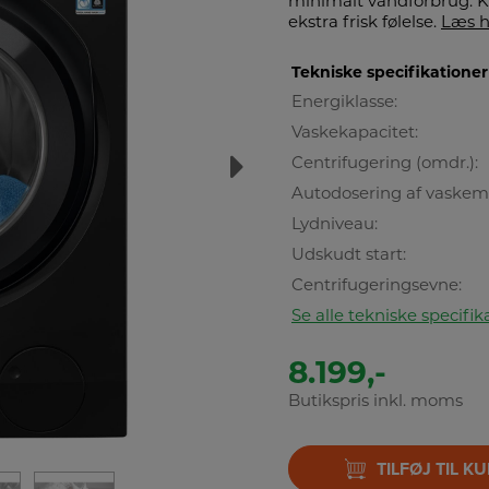
minimalt vandforbrug. 
ekstra frisk følelse.
Læs h
Tekniske specifikationer
Energiklasse:
Vaskekapacitet:
Centrifugering (omdr.):
Autodosering af vaskem
Lydniveau:
Udskudt start:
Centrifugeringsevne:
Se alle tekniske specifik
8.199,-
Butikspris inkl. moms
TILFØJ TIL K