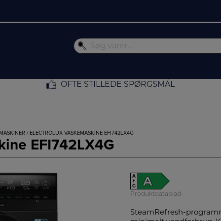
OFTE STILLEDE SPØRGSMÅL
EMASKINER
/ ELECTROLUX VASKEMASKINE EFI742LX4G
skine EFI742LX4G
A
A
↑
G
Produktdatablad
SteamRefresh-programmet