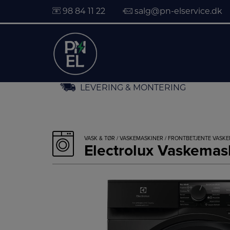
98 84 11 22
salg@pn-elservice.dk
Hop
LEVERING & MONTERING
til
indholdet
VASK & TØR
/
VASKEMASKINER
/
FRONTBETJENTE VASK
Electrolux Vaskema