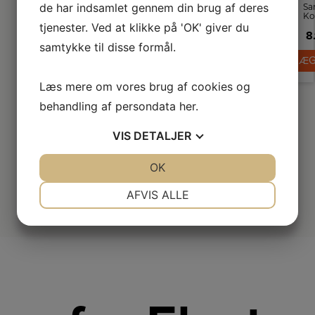
de har indsamlet gennem din brug af deres
Sa
Ko
tjenester. Ved at klikke på 'OK' giver du
ka
8
p
samtykke til disse formål.
LÆG
tø
Læs mere om vores brug af cookies og
behandling af persondata
her
.
VIS
DETALJER
JA
NEJ
OK
JA
NEJ
NØDVENDIGE
PRÆFERENCER
AFVIS ALLE
JA
NEJ
JA
NEJ
MARKETING
STATISTIK