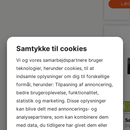
r
LÆG
in
m
h
s
st
ly
s
Ec
m
og
Samtykke til cookies
om
Vi og vores samarbejdspartnere bruger
teknologier, herunder cookies, til at
indsamle oplysninger om dig til forskellige
formål, herunder: Tilpasning af annoncering,
bedre brugeroplevelse, funktionalitet,
statistik og marketing. Disse oplysninger
A
↑
kan blive delt med annoncerings- og
G
Produ
analysepartnere, som kan kombinere dem
med data, du tidligere har givet dem eller
D