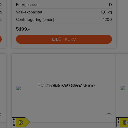
program.
D
Energiklasse
D
g
Vaskekapacitet
6,0 kg
0
Centrifugering (omdr.)
1200
5.199,-
LÆG I KURV
A
A
D
D
↑
↑
G
G