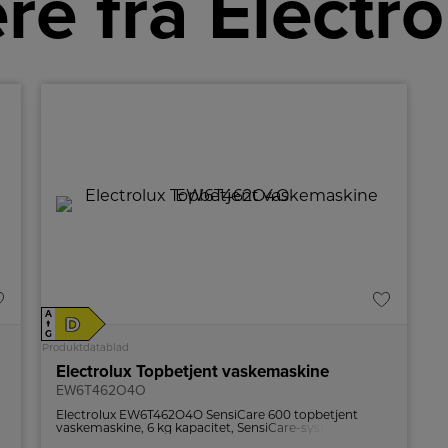
re fra Electro
A
D
↑
G
Produktdatablad
Electrolux Topbetjent vaskemaskine
EW6T462O4O
Electrolux EW6T462O4O SensiCare 600 topbetjent
vaskemaskine, 6 kg kapacitet, SensiCare-system,
TimeSave, udskudt start og Woolmark Blue-certificeret