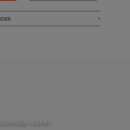
EDER
aterede varer