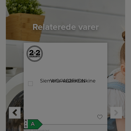
Relaterede varer
A
A
A
A
↑
↑
G
G