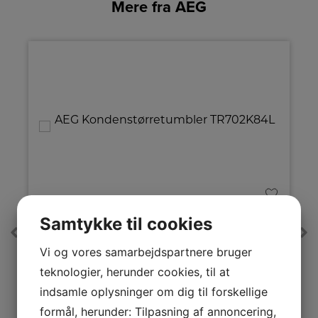
Mere fra AEG
A
A
E
↑
↑
Samtykke til cookies
G
G
Produktdatablad
Pro
AEG Kondenstørretumbler
Vi og vores samarbejdspartnere bruger
TR702K84L
teknologier, herunder cookies, til at
AEG TR702K84L varmepumpetørretumbler med 8 kg
kapacitet tørrer skånsomt ved lavere temperaturer.
indsamle oplysninger om dig til forskellige
SensiDry, MixDry og PreciseDry sikrer jævn tørring og
lavt forbrug. EasyClean-filter og vendbar dør, mindre
formål, herunder: Tilpasning af annoncering,
E
Energiklasse
E
krøl og fleksibel placering.