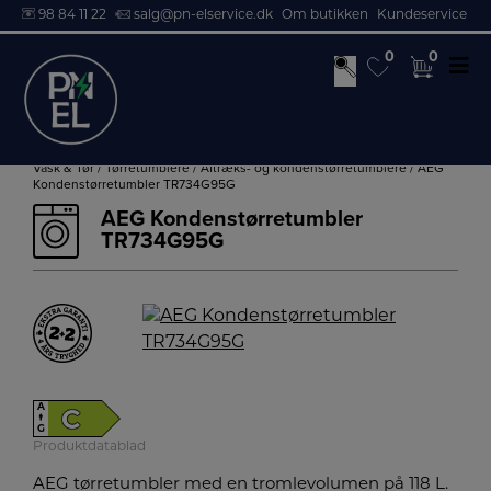
98 84 11 22
salg@pn-elservice.dk
Om butikken
Kundeservice
0
0
0
0
Hop
til
Vask & Tør
/
Tørretumblere
/
Aftræks- og kondenstørretumblere
/ AEG
Kondenstørretumbler TR734G95G
indholdet
AEG Kondenstørretumbler
TR734G95G
A
C
↑
G
Produktdatablad
AEG tørretumbler med en tromlevolumen på 118 L.