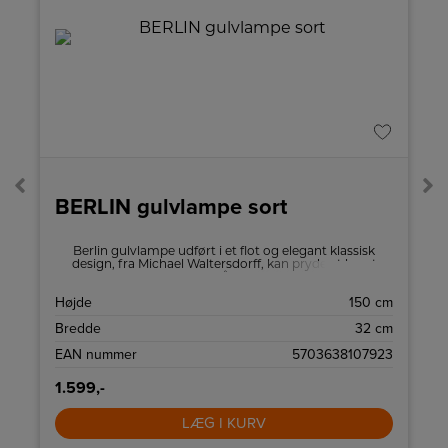
BERLIN gulvlampe sort
3
Berlin gulvlampe udført i et flot og elegant klassisk
design, fra Michael Waltersdorff, kan pryde et hvert
hjem og med tanke på dansk tidsløs design.
Gulvlampen giver det unikke udtryk på kvalitet og
D
Højde
150 cm
design.
)
Bredde
32 cm
å
EAN nummer
5703638107923
1.599,-
LÆG I KURV