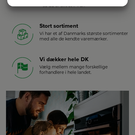
produkter
JA
NEJ
JA
NEJ
– så du er sikret i 4 år.
MARKETING
STATISTIK
Stort sortiment
Vi har et af Danmarks største sortimenter
med alle de kendte varemærker.
Vi dækker hele DK
Vælg mellem mange forskellige
forhandlere i hele landet.