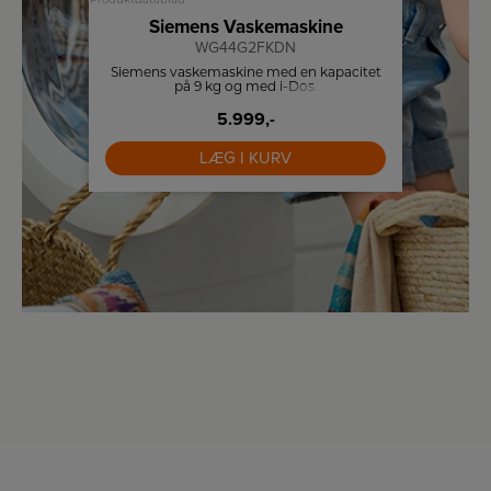
Produktdatablad
Produktdat
ne
Siemens Vaskemaskine
S
WG44G2FKDN
og
Siemens vaskemaskine med en kapacitet
Samsun
grammer
på 9 kg og med i-Dos.
.
5.999,-
LÆG I KURV