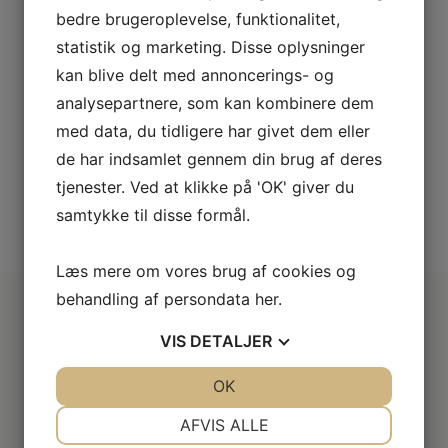
bedre brugeroplevelse, funktionalitet,
g
Tørrekapacitet
8 kg
statistik og marketing. Disse oplysninger
)
Lydniveau
66 dB(A)
kan blive delt med annoncerings- og
6.259,-
analysepartnere, som kan kombinere dem
LÆG I KURV
med data, du tidligere har givet dem eller
de har indsamlet gennem din brug af deres
tjenester. Ved at klikke på 'OK' giver du
samtykke til disse formål.
SE VORES FULDE UDVALG
Læs mere om vores brug af cookies og
behandling af persondata
her
.
VIS
DETALJER
Derfor er vi lidt bedre
JA
NEJ
OK
JA
NEJ
2+2 års garanti
NØDVENDIGE
PRÆFERENCER
AFVIS ALLE
Vi har udvidet garanti på udvalgte