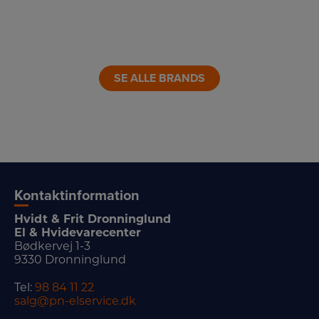
LINK
LINK
LINK
LINK
LINK
SE ALLE BRANDS
Kontaktinformation
Hvidt & Frit Dronninglund
El & Hvidevarecenter
Bødkervej 1-3
9330 Dronninglund
Tel:
98 84 11 22
salg@pn-elservice.dk