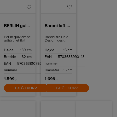
BERLIN gulvlampe sort
Baroni loft Ø35 Opal- alu
Berlin gulvlampe
Baroni fra Halo
udført i et flot og
Design, designet
elegant klassisk
af Michael
design, fra
Waltersdorff - en
Højde
150 cm
Højde
16 cm
Michael
lampeserie som
Waltersdorff, kan
vil kunne pryde
Bredde
32 cm
EAN
5703638990143
pryde et hvert
boligen, med sine
hjem og med
elegante hvide
nummer
EAN
5703638107923
tanke på dansk
glas, spredes
tidsløs design.
lyset smukt ud
nummer
Diameter
35 cm
Gulvlampen giver
og lyser rummet
det unikke udtryk
op.
på kvalitet og
1.599,-
1.699,-
design.
LÆG I KURV
LÆG I KURV