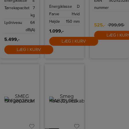
Energiklasse
E
EAN
50252328
15 programmer.
en grundig
på 60 cm og tre
klipning til en
Energiklasse
D
hastigheder.
nummer
Tørrekapacitet
7
hurtig trimning.
Denne
Farve
Hvid
kg
hårtrimmer tager
din stil til næste
Højde
150 mm
Lydniveau
64
niveau med 39
525,-
799,95
trim længder og
dB(A)
1.099,-
vandafvisende
design.
LÆG I KUR
5.499,-
LÆG I KURV
LÆG I KURV