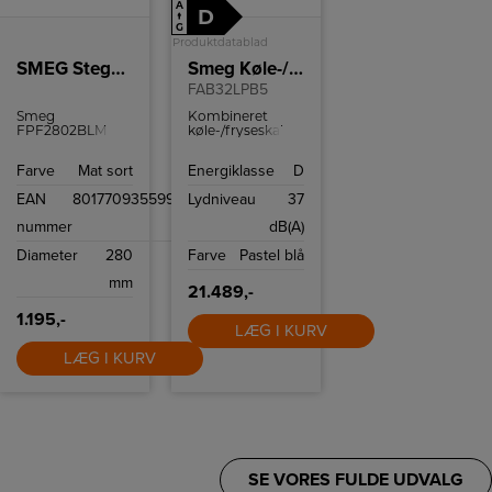
A
D
↑
G
Produktdatablad
SMEG Stegepande FPF2802BLM
Smeg Køle-/fryseskab
FAB32LPB5
Smeg
Kombineret
FPF2802BLM er
køle-/fryseskab
en 28 cm
fra Smeg i
stegepande i mat
pastelblå med 3
Farve
Mat sort
Energiklasse
D
sort 50’s‑design
fryseskuffer, No
med PFAS‑fri
Frost og Multi
EAN
8017709355999
Lydniveau
37
keramisk
Flow kølesystem.
non‑stick. Jævn
nummer
dB(A)
varmefordeling,
alle varmekilder
Diameter
280
Farve
Pastel blå
inkl. induktion,
ovnfast op til 250
mm
°C og let
21.489,-
rengøring samt
rustfrit stålgreb.
1.195,-
LÆG I KURV
LÆG I KURV
SE VORES FULDE UDVALG