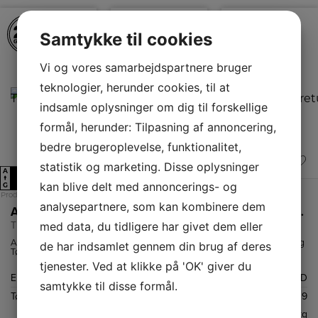
Samtykke til cookies
Vi og vores samarbejdspartnere bruger
teknologier, herunder cookies, til at
indsamle oplysninger om dig til forskellige
formål, herunder: Tilpasning af annoncering,
bedre brugeroplevelse, funktionalitet,
statistik og marketing. Disse oplysninger
A
A
A
C
E
D
↑
↑
↑
kan blive delt med annoncerings- og
G
G
G
Produktdatablad
Produktdatablad
Produktdatablad
analysepartnere, som kan kombinere dem
AEG Tørretumbler
AEG Kondenstørretumbler
AEG Kondenstørretumbler
med data, du tidligere har givet dem eller
TE794L85L
TR702K84L
TR934T94J
AEG
AEG TR702K84L
Energieffektiv og
de har indsamlet gennem din brug af deres
Tørretumbler
varmepumpetørretumbler
støjsvag
med en kapacitet
med 8 kg
kondenstørretumbl
tjenester. Ved at klikke på 'OK' giver du
på 8 kg.
kapacitet tørrer
fra AEG med
Energiklasse
C
Energiklasse
E
Energiklasse
D
skånsomt ved
varmepumpeteknol
samtykke til disse formål.
lavere
og kapacitet til 9
Tørrekapacitet
8
Tørrekapacitet
8
Tørrekapacitet
9
temperaturer.
kg. tøj.
SensiDry, MixDry
kg
kg
kg
og PreciseDry