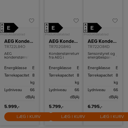
A
A
A
E
E
E
↑
↑
↑
G
G
G
Produktdatablad
Produktdatablad
Produktdatablad
AEG Kondenstørretumbler
AEG Kondenstørretumbler
AEG Kondenstørretumbler
TR722L84O
TR702G84G
TR722O84D
AEG
Kondenstørretumbler
Sensorstyret og
kondenstørretumbler
fra AEG i
energibesparende
med
energiklasse A++
kondenstørretumbler
varmepumpeteknologi,
og kapacitet til 8
fra AEG med
Energiklasse
E
Energiklasse
E
Energiklasse
E
udsat
kg. tøj.
udskudt
startfunktion og
startfunktion,
Tørrekapacitet
8
Tørrekapacitet
8
Tørrekapacitet
8
8 kg kapacitet.
AutoOff og
kapacitet til 8 kg.
kg
kg
kg
Lydniveau
66
Lydniveau
66
Lydniveau
66
dB(A)
dB(A)
dB(A)
5.999,-
5.799,-
6.795,-
LÆG I KURV
LÆG I KURV
LÆG I KURV