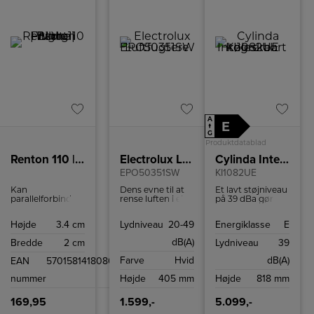
A
E
↑
G
Produktdatablad
Renton 110 | Batten Light Fitting | White
Electrolux Luftfugtere
Cylinda Integrerbart køleskab
EPO50351SW
KI1082UE
Kan
Dens evne til at
Et lavt støjniveau
parallelforbindes
rense luften i et
på 39 dBa gør
Ideelt egnet til
10 m² rum på kun
dette køleskab til
underskabsbelysning
10 minutter er
en diskret
Højde
3.4 cm
Lydniveau
20-49
Energiklasse
E
Tilslutningsledning
særlig
tilstedeværelse i
medfølger
imponerende.
dit køkken, og
dB(A)
Bredde
2 cm
Lydniveau
39
Kontakt på
Spiraludløbet
den effektive
lampen Kan
skaber en kraftig
kompressor
Farve
Hvid
dB(A)
EAN
5701581418080
forlænges ved at
hvirvel, der
sørger for, at det
forbinde flere
effektivt
yder optimalt
nummer
Højde
405 mm
Højde
818 mm
skinner
cirkulerer ren luft
uden at forstyrre
i hele rummet.
dig.
169,95
1.599,-
5.099,-