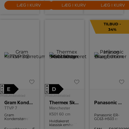
LÆG I KURV
LÆG I KURV
LÆG I KURV
TILBUD -
34%
A
A
E
D
↑
↑
G
G
Produktdatablad
Produktdatablad
Gram Kondenstørretumbler-E
Thermex Skabsintegreret emhætte
Panasonic Hår og skægtrimmer Blue Edition
TTVP 7
Manchester
K501 60 cm
Gram
Panasonic ER-
Kondenstørretumbler
GC63-H503 er en
Hvidlakeret
med en kapacitet
hårklipper , der
klassisk emhætte
på 7 kg og med
kan klare alt fra
med en bredde