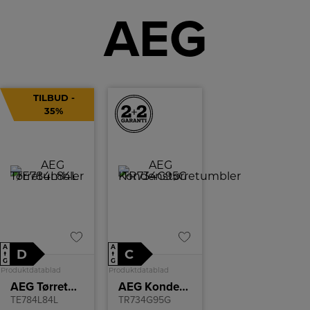
AEG
TILBUD -
35%
A
A
D
C
↑
↑
G
G
Produktdatablad
Produktdatablad
AEG Tørretumbler
AEG Kondenstørretumbler
TE784L84L
TR734G95G