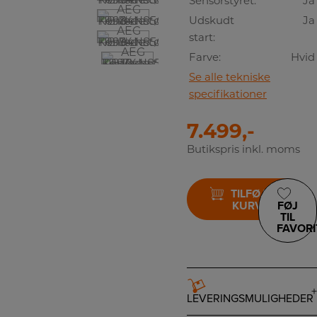
Sensorstyret:
Ja
Udskudt
Ja
start:
Farve:
Hvid
Se alle tekniske
specifikationer
7.499,-
Butikspris inkl. moms
TILFØJ TIL
KURV
FØJ
TIL
FAVORI
LEVERINGSMULIGHEDER