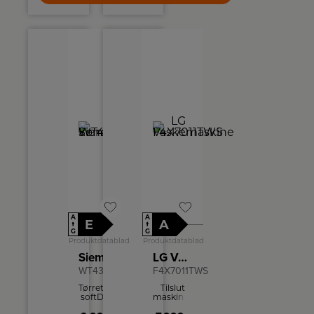
A
A
E
A
↑
↑
G
G
Produktdatablad
Produktdatablad
Siemens kondenstørretumbler
LG Vaskemaskine
WT43HV0EDN
F4X7011TWS
Tørretumblerens
Tilslut
softDry-
maskinen
tromlesystem
via WiFi,