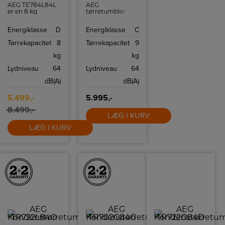
AEG TE784L84L
AEG
er en 8 kg
tørretumbler
varmepumpe-
med en
tørretumbler
tromlevolumen
Energiklasse
D
Energiklasse
C
med SensiDry,
på 118 L.
lav temperatur
Tørrekapacitet
8
Tørrekapacitet
9
og ProTex-
tromle.
kg
kg
Lydniveau
64
Lydniveau
64
dB(A)
dB(A)
5.499,-
5.995,-
8.499,-
LÆG I KURV
LÆG I KURV