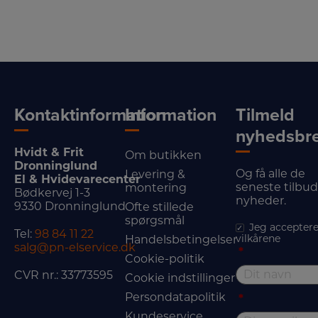
Kontaktinformation
Information
Tilmeld
nyhedsbr
Hvidt & Frit
Om butikken
Dronninglund
Og få alle de
Levering &
El & Hvidevarecenter
seneste tilbu
montering
Bødkervej 1-3
nyheder.
9330 Dronninglund
Ofte stillede
spørgsmål
Jeg acceptere
Tel:
98 84 11 22
vilkårene
Handelsbetingelser
salg@pn-elservice.dk
*
Cookie-politik
CVR nr.: 33773595
Cookie indstillinger
Persondatapolitik
*
Kundeservice