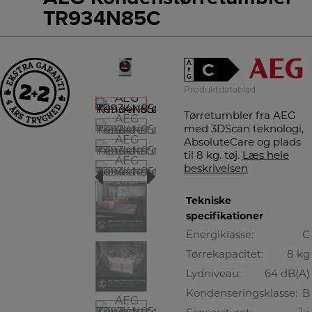
TR934N85C
A
C
↑
G
Produktdatablad
Tørretumbler fra AEG
med 3DScan teknologi,
AbsoluteCare og plads
til 8 kg. tøj.
Læs hele
beskrivelsen
Tekniske
specifikationer
Energiklasse:
C
Tørrekapacitet:
8 kg
Lydniveau:
64 dB(A)
Kondenseringsklasse:
B