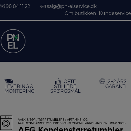
98 84 11 22
salg@pn-elservice.dk
Om butikken
Kundeservice
Hop
OFTE
2+2 ÅRS
til
LEVERING &
STILLEDE
GARANTI
indholdet
MONTERING
SPØRGSMÅL
VASK & TØR
/
TØRRETUMBLERE
/
AFTRÆKS- OG
KONDENSTØRRETUMBLERE
/ AEG KONDENSTØRRETUMBLER TR934N85C
AEG Kondenstørretumbler