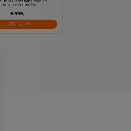
rolux Vaskemaskine med en
AEG kondenstørretumble
askekapacitet på 8 kg.
varmepumpeteknologi, udsat sta
og 8 kg kapacitet.
5.999,-
5.999,-
LÆG I KURV
LÆG I KURV