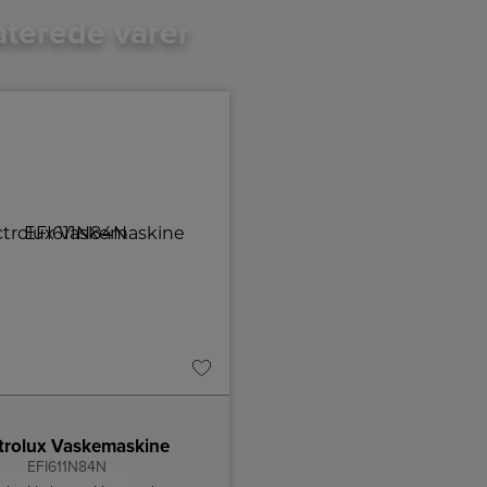
aterede varer
A
E
↑
G
Produktdatablad
trolux Vaskemaskine
AEG Kondenstørretum
EFI611N84N
TR722L84O