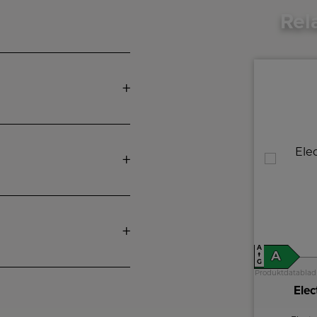
Rel
A
A
E
A
↑
↑
G
G
Produktdatablad
Produktdatablad
Whirlpool Tørretumbler
Elec
WSD 86M WB EE