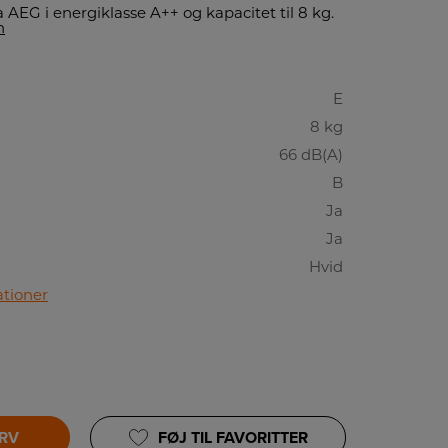
AEG i energiklasse A++ og kapacitet til 8 kg.
n
E
8 kg
66 dB(A)
B
Ja
Ja
Hvid
ationer
URV
FØJ TIL FAVORITTER