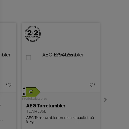
G
A
A
C
E
↑
↑
G
G
Produktdatablad
Produktdatabl
r
AEG Tørretumbler
AEG Kon
TE794L85L
TR722O8
AEG Tørretumbler med en kapacitet på
Sensorstyr
8 kg
8 kg.
kondenstø
vere
udskudt st