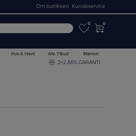
Om butikken
Kundeservice
0
0
0
0
Hus & Have
Alle Tilbud
Mærker
2+2 ÅRS GARANTI