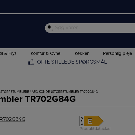
øl & Frys
Komfur & Ovne
Køkken
Personlig pleje
OFTE STILLEDE SPØRGSMÅL
NSTØRRETUMBLERE
/ AEG KONDENSTØRRETUMBLER TR702G84G
umbler TR702G84G
A
E
↑
G
Produktdatablad