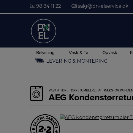
98 84 11 22
salg@pn-elservice.dk
Belysning
Vask & Tør
Opvask
K
Hop
LEVERING & MONTERING
til
indholdet
VASK & TØR
/
TØRRETUMBLERE
/
AFTRÆKS- OG KONDE
AEG Kondenstørret