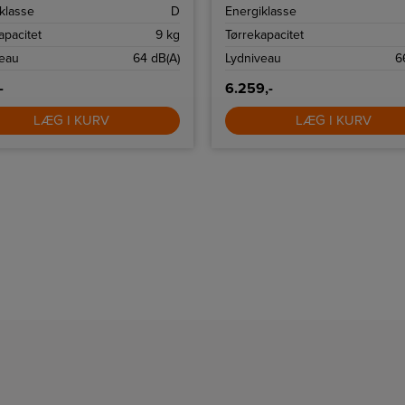
j.
temperaturer. SensiDry, MixDry 
klasse
D
Energiklasse
PreciseDry sikrer jævn tørring og
forbrug. EasyClean-filter og ven
apacitet
9 kg
Tørrekapacitet
dør, mindre krøl og fleksibel plac
veau
64 dB(A)
Lydniveau
6
-
6.259,-
LÆG I KURV
LÆG I KURV