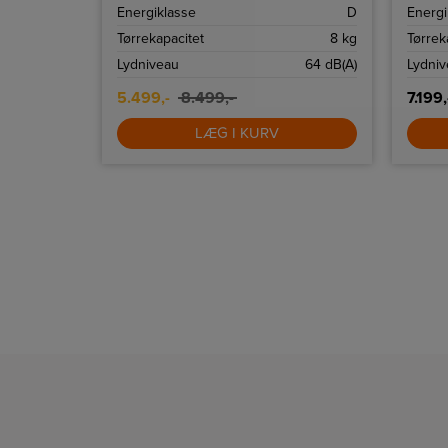
tromle.
9 kg. tø
C
Energiklasse
D
Energi
9 kg
Tørrekapacitet
8 kg
Tørrek
64 dB(A)
Lydniveau
64 dB(A)
Lydni
5.499,-
8.499,-
7.199,
LÆG I KURV