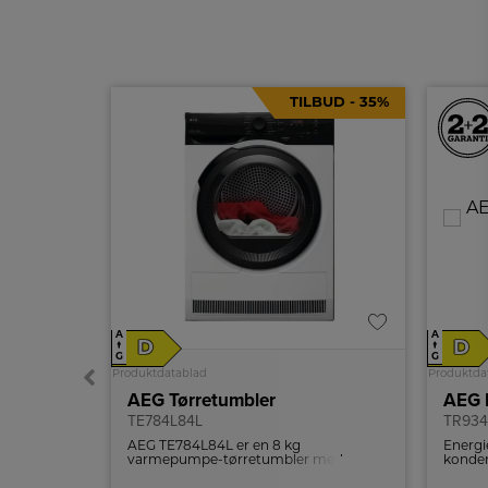
TILBUD - 35%
A
A
D
D
↑
↑
G
G
Produktdatablad
Produktda
bler
AEG Tørretumbler
AEG 
TE784L84L
TR934
AEG TE784L84L er en 8 kg
Energi
varmepumpe-tørretumbler med
konden
SensiDry, lav temperatur og ProTex-
varmep