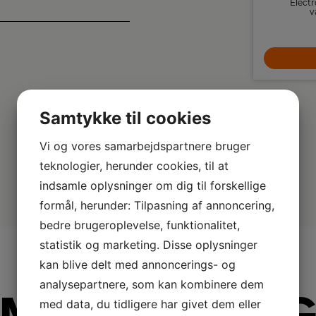
Whirlpool Tørretumbler med en kapacitet på
Elect
8 kg.
v
5.799,-
LÆG I KURV
Samtykke til cookies
Vi og vores samarbejdspartnere bruger
teknologier, herunder cookies, til at
indsamle oplysninger om dig til forskellige
formål, herunder: Tilpasning af annoncering,
bedre brugeroplevelse, funktionalitet,
statistik og marketing. Disse oplysninger
kan blive delt med annoncerings- og
analysepartnere, som kan kombinere dem
med data, du tidligere har givet dem eller