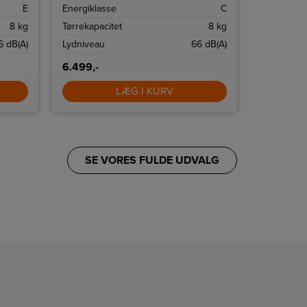
og
kapacitet ti
E
Energiklasse
C
Energiklas
 lavt
dbar
8 kg
Tørrekapacitet
8 kg
Tørrekapac
ering.
6 dB(A)
Lydniveau
66 dB(A)
Lydniveau
6.499,-
6.795,-
LÆG I KURV
SE VORES FULDE UDVALG