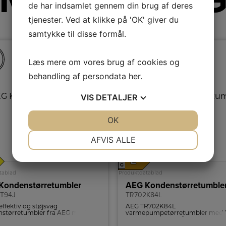
Mere fra AE
de har indsamlet gennem din brug af deres
tjenester. Ved at klikke på 'OK' giver du
samtykke til disse formål.
Læs mere om vores brug af cookies og
behandling af persondata
her
.
VIS
DETALJER
JA
NEJ
OK
JA
NEJ
NØDVENDIGE
PRÆFERENCER
AFVIS ALLE
JA
NEJ
JA
NEJ
A
E
↑
G
MARKETING
STATISTIK
tablad
Produktdatablad
Kondenstørretumbler
AEG Kondenstørretumble
T94J
TR702K84L
effektiv og støjsvag
AEG TR702K84L
størretumbler fra AEG med
varmepumpetørretumbler med 
umpeteknologi og kapacitet til
kapacitet tørrer skånsomt ved la