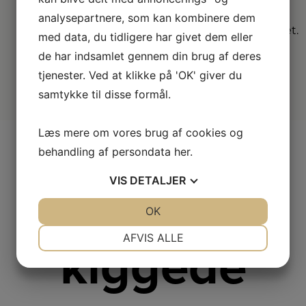
Vælg mellem mange
analysepartnere, som kan kombinere dem
forskellige
forhandlere i hele landet.
med data, du tidligere har givet dem eller
de har indsamlet gennem din brug af deres
tjenester. Ved at klikke på 'OK' giver du
samtykke til disse formål.
Læs mere om vores brug af cookies og
behandling af persondata
her
.
VIS
DETALJER
Andre
JA
NEJ
OK
JA
NEJ
NØDVENDIGE
PRÆFERENCER
AFVIS ALLE
kiggede
JA
NEJ
JA
NEJ
MARKETING
STATISTIK