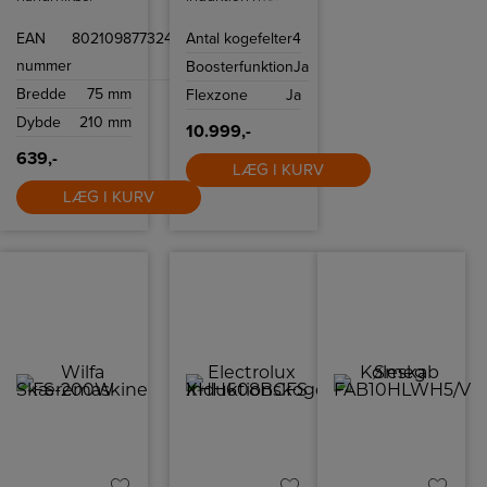
tilbyder
automatisk
ergonomisk
zoneaktivering,
EAN
8021098773241
Antal kogefelter
4
komfort og
78 cm bred,
bekvemmelighed,
facetslebet
nummer
Boosterfunktion
Ja
som gør det
glaskant og hvidt
hurtigt og nemt
display.
Bredde
75 mm
Flexzone
Ja
at bage.
Dybde
210 mm
10.999,-
639,-
LÆG I KURV
LÆG I KURV