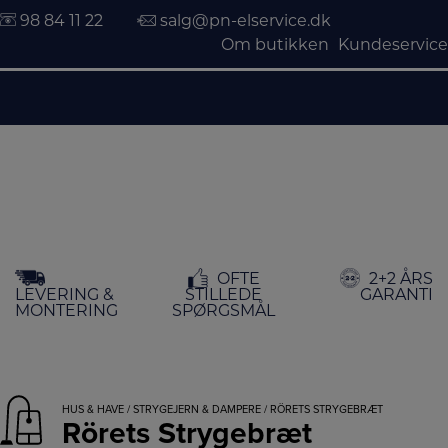
98 84 11 22
salg@pn-elservice.dk
Om butikken
Kundeservice
Hop
OFTE
2+2 ÅRS
til
LEVERING &
STILLEDE
GARANTI
indholdet
MONTERING
SPØRGSMÅL
HUS & HAVE
/
STRYGEJERN & DAMPERE
/ RÖRETS STRYGEBRÆT
Rörets Strygebræt