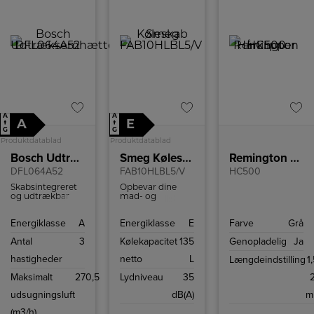
A
A
A
E
↑
↑
G
G
Produktdatablad
Produktdatablad
Bosch Udtræksemhætte
Smeg Køleskab
Remington Hårklipper
DFL064A52
FAB10HLBL5/V
HC500
Skabsintegreret
Opbevar dine
og udtrækbar
mad- og
emhætte fra
drikkevarer i
Bosch til
Smeg 50 s style
Energiklasse
A
Energiklasse
E
Farve
Grå
montering i 60
køleskab
cm overskab
FAB10HLBL5.
Antal
3
Kølekapacitet
135
Genopladelig
Ja
Køleskabet har
135 l kapacitet og
hastigheder
netto
L
Længdeindstilling
1,
moderne
teknologier som
Maksimalt
270,5
Lydniveau
35
effektivt LED-lys
og let afrimning.
udsugningsluft
dB(A)
m
Modellen er
venstrehængslet.
(m3/h)