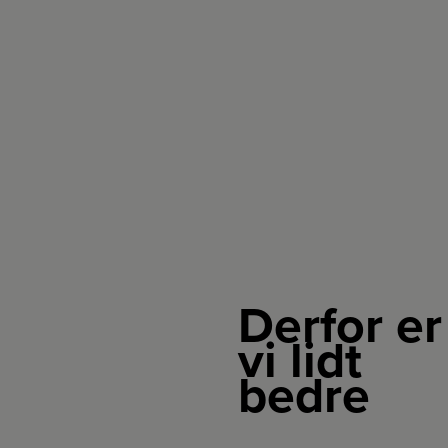
Derfor er
vi lidt
bedre