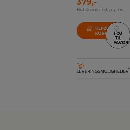
379,-
Butikspris inkl. moms
TILFØJ TIL
KURV
FØJ
TIL
FAVORI
LEVERINGSMULIGHEDER