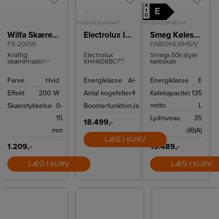
A
+
E
↑
A
G
Produktdatablad
Produktdatablad
Wilfa Skæremaskine
Electrolux Induktionskogeplade XHH608BCFS
Smeg Køleskab
FS-200W
FAB10HLWH5/V
Kraftig
Electrolux
Smegs 50s style
skæremaskine
XHH608BCFS
køleskab
med mulighed
kombinerer 80
FAB10HLWH5/V
for at indstille
cm
har 135 l
Farve
Hvid
Energiklasse
A+
Energiklasse
E
klippebredden
induktionskogeplade
kølekapacitet og
mellem 0-15 mm.
med integreret
moderne
Effekt
200 W
Antal kogefelter
4
Kølekapacitet
135
emhætte, præcis
teknologier som
SenseFry
effektivt LED-lys
netto
L
Skæretykkelse
0-
Boosterfunktion
Ja
varmekontrol og
og let afrimning.
DoubleBridge
Modellen er
15
Lydniveau
35
zoner. Mat
venstrehængslet.
18.499,-
SaphirMatt-glas,
mm
dB(A)
automatisk
LÆG I KURV
sugetilpasning
1.209,-
og let rengørlige
10.489,-
filtre giver
effektiv
LÆG I KURV
LÆG I KURV
madlavning og
enkel
vedligeholdelse.