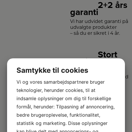
2+2 års
garanti
Vi har udvidet garanti på
udvalgte produkter
– så du er sikret i 4 år.
Stort
sortiment
Samtykke til cookies
Vi har et af Danmarks
største sortimenter med
Vi og vores samarbejdspartnere bruger
alle de kendte
varemærker.
teknologier, herunder cookies, til at
indsamle oplysninger om dig til forskellige
formål, herunder: Tilpasning af annoncering,
Vi
dækker hele
bedre brugeroplevelse, funktionalitet,
DK
statistik og marketing. Disse oplysninger
kan blive delt med annoncerings- og