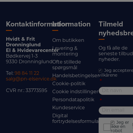
Kontaktinformation
Information
Tilmeld
nyhedsbr
Hvidt & Frit
Om butikken
Dronninglund
Og få alle de
Levering &
El & Hvidevarecenter
seneste tilbu
montering
Bødkervej 1-3
nyheder.
9330 Dronninglund
Ofte stillede
spørgsmål
Jeg acceptere
Tel:
98 84 11 22
vilkårene
Handelsbetingelser
salg@pn-elservice.dk
*
Cookie-politik
CVR nr.: 33773595
Cookie indstillinger
Persondatapolitik
*
Kundeservice
Digital
fortrydelsesformular
Jeg er
ikke en
robot