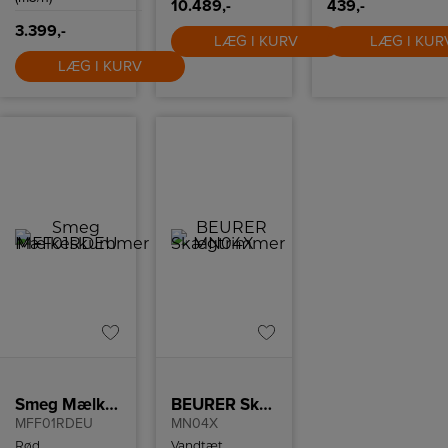
10.489,-
439,-
3.399,-
LÆG I KURV
LÆG I KUR
LÆG I KURV
Smeg Mælkeskummer
BEURER Skægtrimmer
MFF01RDEU
MN04X
Rød
Vandtæt