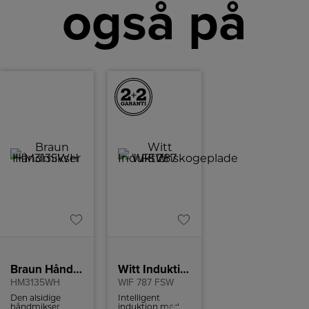
også på
Braun Håndmikser
Witt Induktionskogeplade
HM3135WH
WIF 787 FSW
Den alsidige
Intelligent
håndmikser
induktion med