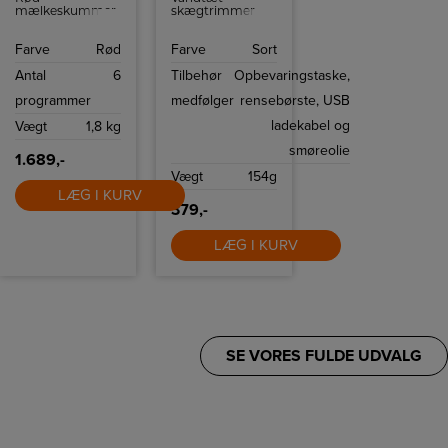
mælkeskummer
skægtrimmer
fra Smeg med
med hele 10
chokoladeprogram
klippelængder og
Farve
Rød
Farve
Sort
og temperering
90 min. brugstid
op til 70 grader.
på en opladning.
Antal
6
Tilbehør
Opbevaringstaske,
3 års garanti.
programmer
medfølger
rensebørste, USB
ladekabel og
Vægt
1,8 kg
smøreolie
1.689,-
Vægt
154g
LÆG I KURV
379,-
LÆG I KURV
SE VORES FULDE UDVALG