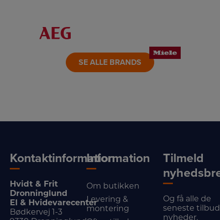
LINK
LINK
LINK
LINK
LINK
LINK
SE ALLE BRANDS
Kontaktinformation
Information
Tilmeld
nyhedsbr
Hvidt & Frit
Om butikken
Dronninglund
Og få alle de
Levering &
El & Hvidevarecenter
seneste tilbu
montering
Bødkervej 1-3
nyheder.