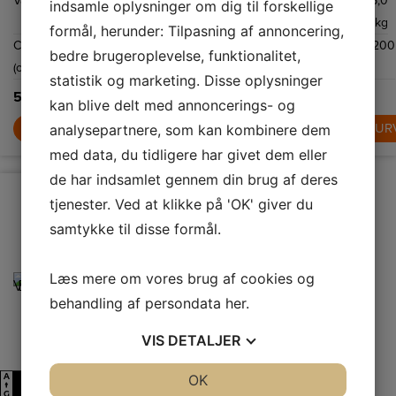
Vaskekapacitet
6,0
Vaskekapacitet
7,0
Vaskekapacitet
6,0
system, der
særligt støjsvagt
SoftPlus, Eco
indsamle oplysninger om dig til forskellige
tilpasser
lydniveau samt
TimeManager,
kg
kg
kg
programmets
en EcoInverter-
antiallergiprogram
formål, herunder: Tilpasning af annoncering,
længde efter
motor og op til
og 14
Centrifugering
1151
Tørrekapacitet
4
Centrifugering
1200
mængden af
1600 omdr./min.
vaskeprogrammer.
bedre brugeroplevelse, funktionalitet,
vasketøj.
(omdr.)
kg
(omdr.)
statistik og marketing. Disse oplysninger
5.999,-
8.499,-
6.149,-
kan blive delt med annoncerings- og
LÆG I KURV
LÆG I KURV
LÆG I KUR
analysepartnere, som kan kombinere dem
med data, du tidligere har givet dem eller
de har indsamlet gennem din brug af deres
tjenester. Ved at klikke på 'OK' giver du
samtykke til disse formål.
Læs mere om vores brug af cookies og
behandling af persondata
her
.
VIS
DETALJER
JA
NEJ
OK
JA
NEJ
A
A
A
D
↑
↑
G
G