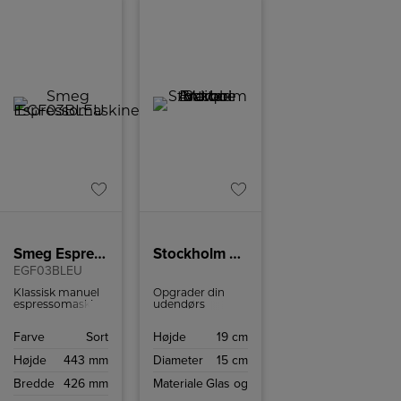
Smeg Espressomaskine
Stockholm Batteri Marble Brown – Antique
EGF03BLEU
Klassisk manuel
Opgrader din
espressomaskine
udendørs
fra Smeg med
belysning med
justerbar
Halo Design
Farve
Sort
Højde
19 cm
kaffetemperatur,
Stockholm
og mulighed for
batteri lampe i
Højde
443 mm
Diameter
15 cm
at brygge op til 2
elegant
kopper kaffe ad
marmorgrå
Bredde
426 mm
Materiale
Glas og
gangen.
farve. Denne
bærbare lampe