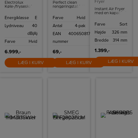
Fryer
Electrolux
Perfect clean
Køle-/fryseskab
rengøringstabletter
Instant Air Fryer
rummer 195 liter
til
med en kapacitet
og fryseren 110
fuldautomatiske
på 5,7 L.
Energiklasse
E
Farve
Hvid
liter.
kaffemaskiner.
pakke med 4 stk.
Farve
Sort
Lydniveau
40
Antal
4-pak
Højde
326 mm
dB(A)
EAN
4006508178599
Bredde
314 mm
Farve
Hvid
nummer
1.399,-
6.999,-
69,-
LÆG I KURV
LÆG I KURV
LÆG I KURV