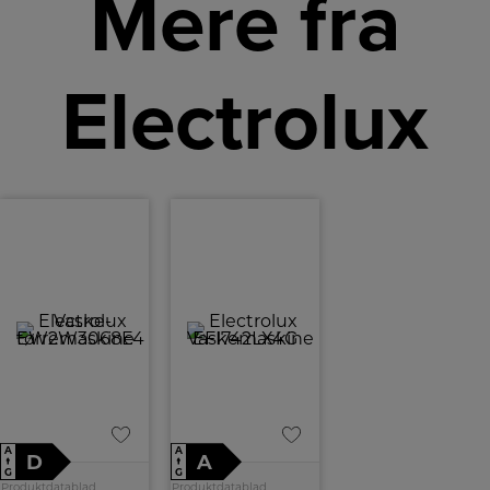
Mere fra
Electrolux
A
A
D
A
↑
↑
G
G
Produktdatablad
Produktdatablad