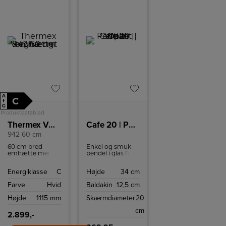
A
C
↑
G
Produktdatablad
Thermex Væghængt emhætte
Cafe 20 | Pendant | Opal White
942 60 cm
60 cm bred
Enkel og smuk
emhætte med
pendel i glas fra
tre
Nordlux. Elegant
hastighedsniveauer.
belysning f.eks.
Energiklasse
C
Højde
34 cm
over dit
køkkenbord eller
Farve
Hvid
Baldakin
12,5 cm
i gangareal.
Højde
1115 mm
Skærmdiameter
20
cm
2.899,-