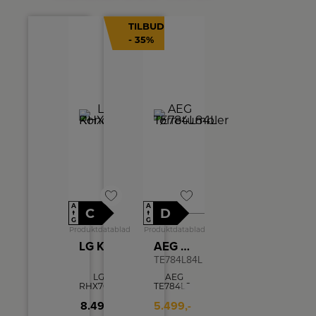
TILBUD
- 35%
A
A
C
D
↑
↑
G
G
Produktdatablad
Produktdatablad
LG Kondenstørretumbler RHX7010TWS
AEG Tørretumbler
TE784L84L
LG
AEG
RHX7010TWS
TE784L84L
er en 10
er en 8
8.499,-
kg
5.499,-
kg
varmepumpetørretumbler
varmepumpe-