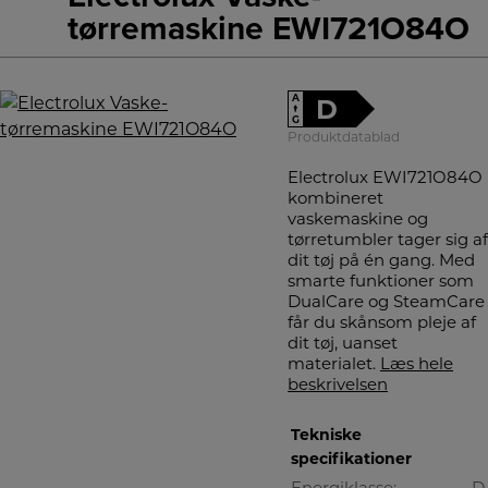
tørremaskine EWI721O84O
A
D
↑
G
Produktdatablad
Electrolux EWI721O84O
kombineret
vaskemaskine og
tørretumbler tager sig af
dit tøj på én gang. Med
smarte funktioner som
DualCare og SteamCare
får du skånsom pleje af
dit tøj, uanset
materialet.
Læs hele
beskrivelsen
Tekniske
specifikationer
Energiklasse:
D