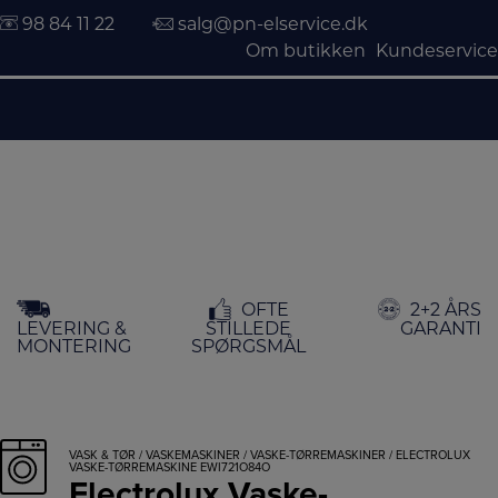
98 84 11 22
salg@pn-elservice.dk
Om butikken
Kundeservice
Hop
OFTE
2+2 ÅRS
til
LEVERING &
STILLEDE
GARANTI
indholdet
MONTERING
SPØRGSMÅL
VASK & TØR
/
VASKEMASKINER
/
VASKE-TØRREMASKINER
/ ELECTROLUX
VASKE-TØRREMASKINE EWI721O84O
Electrolux Vaske-