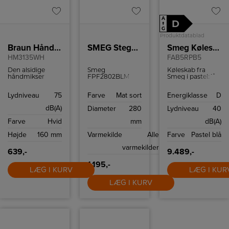
A
D
↑
G
Produktdatablad
Braun Håndmikser
SMEG Stegepande FPF2802BLM
Smeg Køleskab
HM3135WH
FAB5RPB5
Den alsidige
Smeg
Køleskab fra
håndmikser
FPF2802BLM er
Smeg i pasteblå
tilbyder
en 28 cm
med 2 justerbare
ergonomisk
stegepande i mat
hylder, 2
Lydniveau
75
Farve
Mat sort
Energiklasse
D
komfort og
sort 50’s‑design
dørhylder og LED
bekvemmelighed,
med PFAS‑fri
belysning.
dB(A)
Diameter
280
Lydniveau
40
som gør det
keramisk
hurtigt og nemt
non‑stick. Jævn
Farve
Hvid
mm
dB(A)
at bage.
varmefordeling,
alle varmekilder
Højde
160 mm
Varmekilde
Alle
Farve
Pastel blå
inkl. induktion,
ovnfast op til 250
varmekilder
°C og let
639,-
9.489,-
rengøring samt
rustfrit stålgreb.
1.195,-
LÆG I KURV
LÆG I KUR
LÆG I KURV