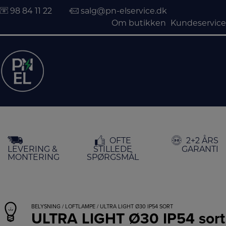
98 84 11 22
salg@pn-elservice.dk
Om butikken
Kundeservice
Hop
OFTE
2+2 ÅRS
til
LEVERING &
STILLEDE
GARANTI
indholdet
MONTERING
SPØRGSMÅL
BELYSNING
/
LOFTLAMPE
/ ULTRA LIGHT Ø30 IP54 SORT
ULTRA LIGHT Ø30 IP54 sort