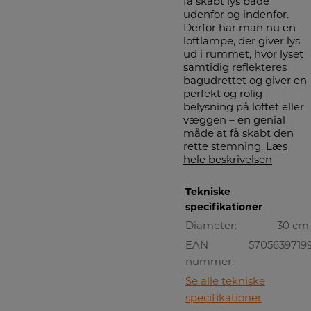
få skabt lys både
udenfor og indenfor.
Derfor har man nu en
loftlampe, der giver lys
ud i rummet, hvor lyset
samtidig reflekteres
bagudrettet og giver en
perfekt og rolig
belysning på loftet eller
væggen – en genial
måde at få skabt den
rette stemning.
Læs
hele beskrivelsen
Tekniske
specifikationer
Diameter:
30 cm
EAN
5705639719
nummer:
Se alle tekniske
specifikationer