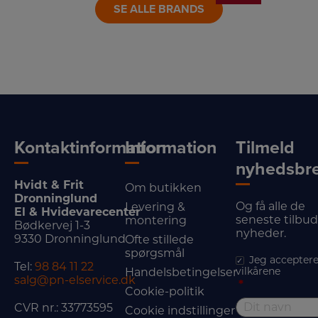
SE ALLE BRANDS
Kontaktinformation
Information
Tilmeld
nyhedsbr
Hvidt & Frit
Om butikken
Dronninglund
Og få alle de
Levering &
El & Hvidevarecenter
seneste tilbu
montering
Bødkervej 1-3
nyheder.
9330 Dronninglund
Ofte stillede
spørgsmål
Jeg acceptere
Tel:
98 84 11 22
vilkårene
Handelsbetingelser
salg@pn-elservice.dk
*
Cookie-politik
CVR nr.: 33773595
Cookie indstillinger