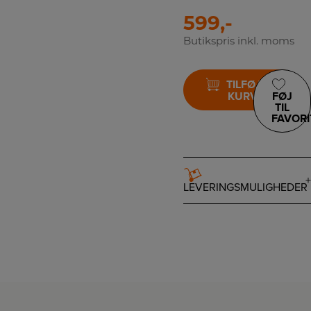
599,-
Butikspris inkl. moms
TILFØJ TIL
KURV
FØJ
TIL
FAVORI
LEVERINGSMULIGHEDER