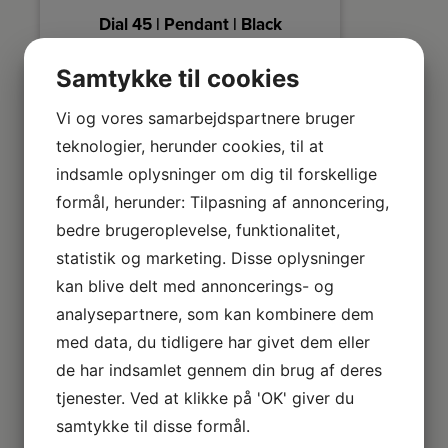
Dial 45 | Pendant | Black
D.C Væg
Dial er en moderne og nutidig familie af
DC væglampe
Samtykke til cookies
lamper, der er inspireret af karakteristiske
ægte træ.
lysdesign fra 50'erne. Stilen er nordisk og
tegnet og
strømlinet med en åben og geometrisk
575,-
999,95
Michael Wa
Vi og vores samarbejdspartnere bruger
.
form, der giver mulighed for, at masser af lys
DC er et ge
kan skinne igennem den. Den åbne skærm
er bedst o
LÆG I KURV
teknologier, herunder cookies, til at
e
skaber en dekorativ uplight-effekt, når lyset
er tændt.
indsamle oplysninger om dig til forskellige
formål, herunder: Tilpasning af annoncering,
bedre brugeroplevelse, funktionalitet,
statistik og marketing. Disse oplysninger
kan blive delt med annoncerings- og
analysepartnere, som kan kombinere dem
med data, du tidligere har givet dem eller
de har indsamlet gennem din brug af deres
tjenester. Ved at klikke på 'OK' giver du
samtykke til disse formål.