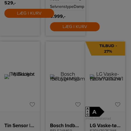
529,-
Selvrenstype
Damp
LÆG I KURV
6.999,-
LÆG I KURV
TILBUD -
27%
A
A
↑
G
Produktdatablad
Tin Sensor | Wall Light | Black
Bosch Indbygningsmikroovn
LG Vaske-tørremaskine