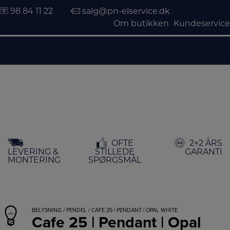
98 84 11 22
salg@pn-elservice.dk
Om butikken
Kundeservice
Hop
OFTE
2+2 ÅRS
til
LEVERING &
STILLEDE
GARANTI
indholdet
MONTERING
SPØRGSMÅL
BELYSNING
/
PENDEL
/ CAFE 25 | PENDANT | OPAL WHITE
Cafe 25 | Pendant | Opal