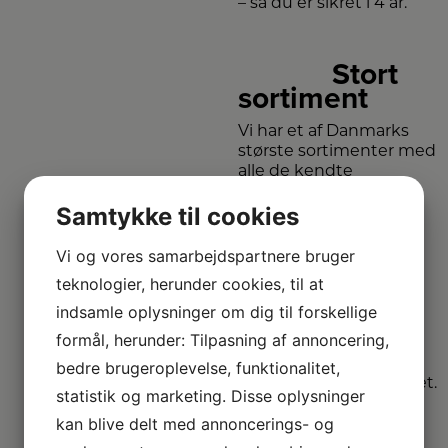
– så du er sikret i 4 år.
Stort
sortiment
Vi har et af Danmarks
største sortimenter med
alle de kendte
varemærker.
Samtykke til cookies
Vi
Vi og vores samarbejdspartnere bruger
dækker hele
teknologier, herunder cookies, til at
DK
indsamle oplysninger om dig til forskellige
formål, herunder: Tilpasning af annoncering,
Vælg mellem mange
forskellige
bedre brugeroplevelse, funktionalitet,
forhandlere i hele landet.
statistik og marketing. Disse oplysninger
kan blive delt med annoncerings- og