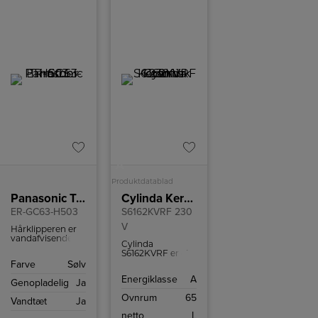
A
Produktdatablad
Panasonic Trimmer
Cylinda Keramisk komfur
ER-GC63-H503
S6162KVRF 230
V
Hårklipperen er
vandafvisende og
Cylinda
kan nemt
S6162KVRF er et
rengøres under
komfur i rustfrit
Farve
Sølv
rindende vand
stål med
efter brug.
Energiklasse
A
keramisk
Genopladelig
Ja
kogeplade.
Ovnrum
65
Brændeovnen
Vandtæt
Ja
fungerer med
netto
L
230 V udtag.