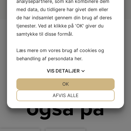
analysepartnere, som kan kombinere dem
med data, du tidligere har givet dem eller
de har indsamlet gennem din brug af deres
tjenester. Ved at klikke på 'OK' giver du
samtykke til disse formål.
Andre
Læs mere om vores brug af cookies og
behandling af persondata
her
.
VIS
DETALJER
kiggede
JA
NEJ
OK
JA
NEJ
NØDVENDIGE
PRÆFERENCER
AFVIS ALLE
også på
JA
NEJ
JA
NEJ
MARKETING
STATISTIK