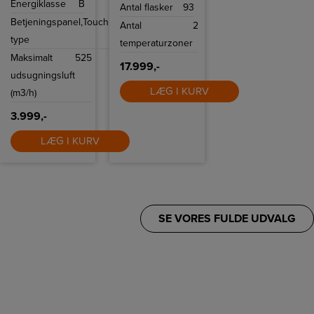
Energiklasse
B
belysning, nem
Antal flasker
93
rengøring og
Betjeningspanel,
Touch
mulighed for Top
Antal
2
Link-styring.
type
temperaturzoner
Maksimalt
525
17.999,-
udsugningsluft
LÆG I KURV
(m3/h)
3.999,-
LÆG I KURV
SE VORES FULDE UDVALG