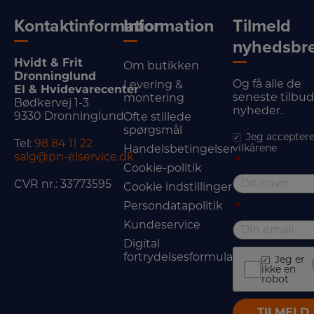
Kontaktinformation
Information
Tilmeld
nyhedsbr
Hvidt & Frit
Om butikken
Dronninglund
Og få alle de
Levering &
El & Hvidevarecenter
seneste tilbu
montering
Bødkervej 1-3
nyheder.
9330 Dronninglund
Ofte stillede
spørgsmål
Jeg acceptere
Tel:
98 84 11 22
vilkårene
Handelsbetingelser
salg@pn-elservice.dk
*
Cookie-politik
CVR nr.: 33773595
Cookie indstillinger
Persondatapolitik
*
Kundeservice
Digital
fortrydelsesformular
Jeg er
ikke en
robot