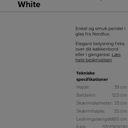
White
Enkel og smuk pendel i
glas fra Nordlux.
Elegant belysning f.eks.
over dit køkkenbord
eller i gangareal.
Læs
hele beskrivelsen
Tekniske
specifikationer
Højde:
39 cm
Baldakin:
12,5 cm
Skærmdiameter:
25 cm
Skærmhøjde:
25 cm
Ledningslængde:
180 cm
EAN
57015811030