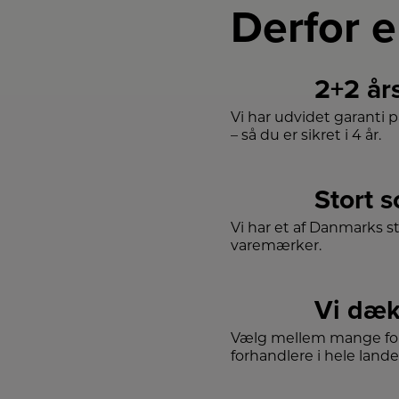
Derfor e
i
ke
d
v
2+2 år
D
fo
Vi har udvidet garanti 
– så du er sikret i 4 år.
m
l
sa
f
Stort 
fu
in
Vi har et af Danmarks s
i 
Me
varemærker.
lu
d
mu
fo
Vi dæk
sk
u
Vælg mellem mange for
forhandlere i hele lande
in
D
h