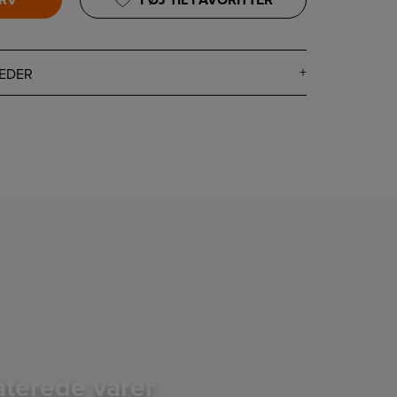
URV
FØJ TIL FAVORITTER
EDER
aterede varer