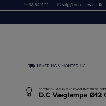
98 84 11 22
salg@pn-elservice.dk
Hop
LEVERING & MONTERING
til
indholdet
BELYSNING
/
VÆGLAMPE
/ D.C VÆGLAMPE Ø12 G9, SORT
D.C Væglampe Ø12 G9