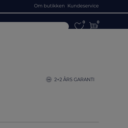
Om butikken
Kundeservice
0
0
0
0
2+2 ÅRS GARANTI