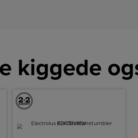
lo
de
l
ru
sa
ref
ba
og
p
og
be
e kiggede og
på
v
g
m
få
de
st
De
l
de
i 
fa
f
m
m
d