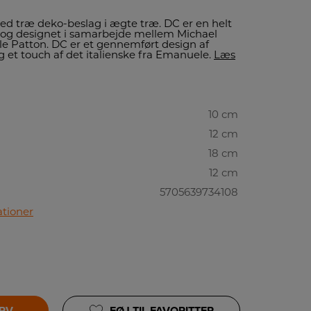
 træ deko-beslag i ægte træ. DC er en helt
 og designet i samarbejde mellem Michael
e Patton. DC er et gennemført design af
g et touch af det italienske fra Emanuele.
Læs
10 cm
12 cm
18 cm
12 cm
5705639734108
ationer