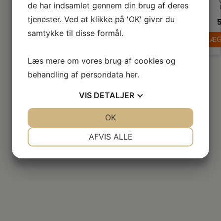
de har indsamlet gennem din brug af deres
p
tjenester. Ved at klikke på 'OK' giver du
5
fr
D
samtykke til disse formål.
LÆG
fo
r
in
Læs mere om vores brug af cookies og
d
te
behandling af persondata
her
.
Pl
de
VIS
DETALJER
ud
JA
NEJ
OK
JA
NEJ
M
Wa
d
NØDVENDIGE
PRÆFERENCER
AFVIS ALLE
p
fo
JA
NEJ
JA
NEJ
d
ha
MARKETING
STATISTIK
v
sk
ny
d
l
b