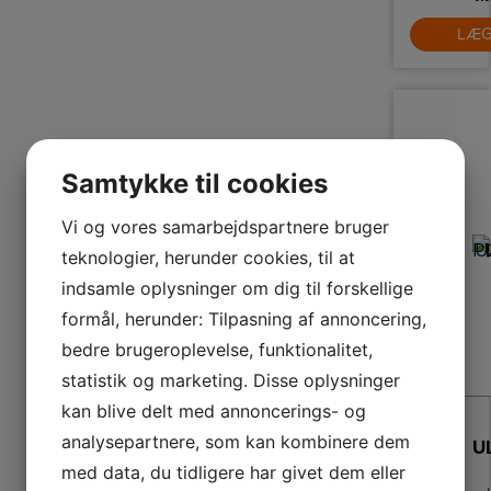
mi
LÆG
nø
A
se
an
J
D
Samtykke til cookies
a
ha
s
Vi og vores samarbejdspartnere bruger
en
ef
teknologier, herunder cookies, til at
l
s
indsamle oplysninger om dig til forskellige
o
formål, herunder: Tilpasning af annoncering,
om
bedre brugeroplevelse, funktionalitet,
a
ud
statistik og marketing. Disse oplysninger
N
in
me
kan blive delt med annoncerings- og
me
analysepartnere, som kan kombinere dem
med data, du tidligere har givet dem eller