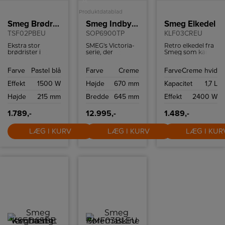
A
Produktdatablad
Smeg Brødrister
Smeg Indbygningsovn
Smeg Elkedel
TSF02PBEU
SOP6900TP
KLF03CREU
Ekstra stor
SMEG's Victoria-
Retro elkedel fra
brødrister i
serie, der
Smeg som kan
retrostil fra
kombinerer
indeholde 1,7 liter
italienske Smeg
klassisk design
og har
Farve
Pastel blå
Farve
Creme
Farve
Creme hvid
med plads til 4
med moderne
tørkogningssikring
skiver brød.
teknologi. Denne
samt autosluk
Effekt
1500 W
Højde
670 mm
Kapacitet
1,7 L
Brødristeren har
ovn i cremefarve
ved 100ºC.
6
med et afrundet
Højde
215 mm
Bredde
645 mm
Effekt
2400 W
ristningsindstillinger
design og rustfrit
og high-lift
stål håndtag
funktion.
tilføjer elegance
1.789,-
12.995,-
1.489,-
til ethvert
køkken.
LÆG I KURV
LÆG I KURV
LÆG I KUR