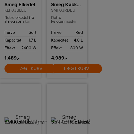
Smeg Elkedel
Smeg Køkkenmaskine
KLF03BLEU
SMF03RDEU
Retro elkedel fra
Retro
Smeg som kan
køkkenmaskine
indeholde 1,7 liter
fra Smeg med 10
og har
hastighedsindstillinger
Farve
Sort
Farve
Rød
tørkogningssikring
og
samt autosluk
sikkerhedsstop.
Kapacitet
1,7 L
Kapacitet
4,8 L
ved 100ºC.
Effekt
2400 W
Effekt
800 W
1.489,-
4.989,-
LÆG I KURV
LÆG I KURV