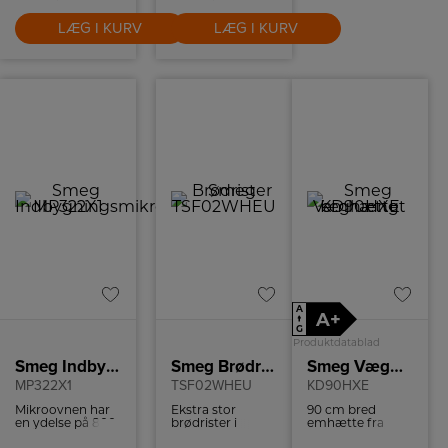
LÆG I KURV
LÆG I KURV
A
A+
↑
G
Produktdatablad
Smeg Indbygningsmikroovn
Smeg Brødrister
Smeg Væghængt emhætte
MP322X1
TSF02WHEU
KD90HXE
Mikroovnen har
Ekstra stor
90 cm bred
en ydelse på 800
brødrister i
emhætte fra
W og kan rumme
retrostil fra
Smeg i rustfri