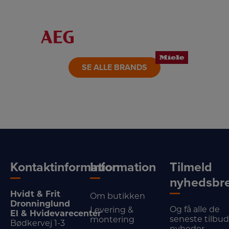
LINK
LINK
LINK
LINK
LINK
LINK
SE ALLE BRANDS
Kontaktinformation
Information
Tilmeld
nyhedsbr
Hvidt & Frit
Om butikken
Dronninglund
Og få alle de
Levering &
El & Hvidevarecenter
seneste tilbu
montering
Bødkervej 1-3
nyheder.