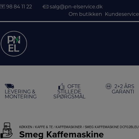
98 84 11 22
salg@pn-elservice.dk
Om butikken
Kundeservice
Hop
OFTE
2+2 ÅRS
til
LEVERING &
STILLEDE
GARANTI
indholdet
MONTERING
SPØRGSMÅL
KØKKEN
/
KAFFE & TE
/
KAFFEMASKINER
/ SMEG KAFFEMASKINE DCF02BLEU
Smeg Kaffemaskine