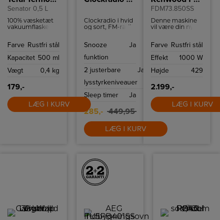
Senator 0,5 L
FDM73.850SS
100% væsketæt
Clockradio i hvid
Denne maskine
vakuumflaske
og sort, FM-radio
vil være din nye
med kapacitet til
med
hjælper i
0,5 liter. Praktisk
stationslagring
køkkenet til alle
Farve
Rustfri stål
Snooze
Ja
Farve
Rustfri stål
krus i låget.
(op til 20 kanaler).
typer
madlavning
funktion
Kapacitet
500 ml
Effekt
1000 W
takket være alle
dens funktioner
2 justerbare
Ja
Vægt
0,4 kg
Højde
429
og tilbehør.
lysstyrkeniveauer
179,-
2.199,-
Sleep timer
Ja
LÆG I KURV
LÆG I KURV
285,-
449,95
LÆG I KURV