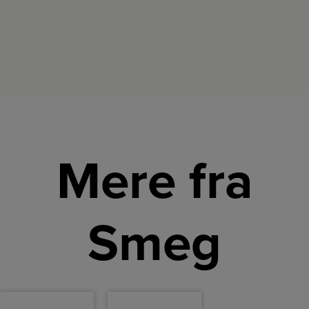
funktionen
giver dig
mulighed
for at
riste kun
den ene
side af
brødet.
Mere fra
Smeg