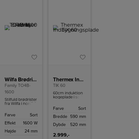
hoveddøren.
Fremstillet af
slidstærkt
galvaniseret stål,
der er velegnet til
hårdt vejr
Wilfa Brødrister
Thermex Indbygningsplade
Family TO4B-
TIK 60
1600
60cm induktion
kogeplade i sort
Stilfuld brødrister
glas med fire
fra Wilfa i nordisk
kraftfulde zoner,
design fra, der
Farve
Sort
glas touch
rummer fire
betjening og
Farve
Sort
skiver brød og
Bredde
590 mm
børnesikring –
har 7
perfekt til det
Effekt
1600 W
ristingsniveauer.
Dybde
520 mm
moderne køkken.
Højde
24 mm
2.999,-