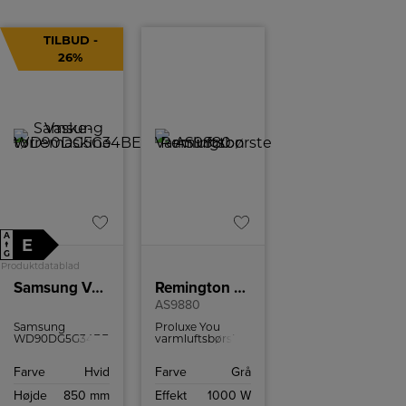
TILBUD -
26%
A
E
↑
G
Produktdatablad
Samsung Vaske-tørremaskine WD90DG5G34BEEE
Remington Varmluftsbørste
AS9880
Samsung
Proluxe You
WD90DG5G34BEEE
varmluftsbørste
er en slank,
fra Remington
kompakt
kommer med
Farve
Hvid
Farve
Grå
vaske‑tørremaskine
smart AI-
med 9/5 kg
teknologi og tre
Højde
850 mm
Effekt
1000 W
kapacitet, AI
forskellige