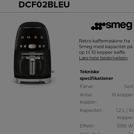
DCF02BLEU
Retro kaffemaskine fra
Smeg med kapacitet på
op til 10 kopper kaffe.
Læs hele beskrivelsen
Tekniske
specifikationer
Farve:
Sort
Antal
10 kopper
kopper:
Kapacitet:
1,2 L | 10
kopper
Effekt:
1050 W