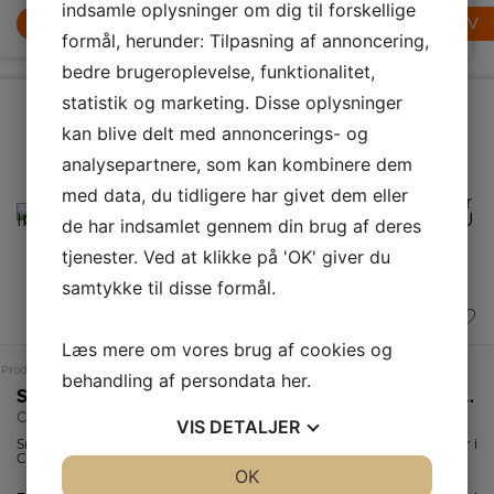
indsamle oplysninger om dig til forskellige
køkkener, hvor
opvask til at
god ventilation er
LÆG I KURV
LÆG I KURV
passe ind i din
LÆG I KURV
afgørende for et
dagligdag, mens
formål, herunder: Tilpasning af annoncering,
sundt
Dry Assist+ og
madlavningsmiljø.
FlexiZone gør det
bedre brugeroplevelse, funktionalitet,
muligt at tilpasse
maskinen til både
statistik og marketing. Disse oplysninger
halv og fuld
fyldning.
kan blive delt med annoncerings- og
analysepartnere, som kan kombinere dem
med data, du tidligere har givet dem eller
de har indsamlet gennem din brug af deres
tjenester. Ved at klikke på 'OK' giver du
samtykke til disse formål.
A
A
Læs mere om vores brug af cookies og
Produktdatablad
Produktdatablad
behandling af persondata
her
.
Smeg Induktionskomfur
Smeg Induktionskomfur
Smeg Brødrister
C6IPWHM2
C92IPX2
TSF01WHEU
VIS
DETALJER
Smeg
Med en stor 70
Smart brødrister i
C6IPWHM2 er
liters ovn og en
retrostil fra
ikke bare et
mindre 35 liters
italienske Smeg.
JA
NEJ
OK
JA
NEJ
komfur. Det er en
ovn, begge
Brødristeren har