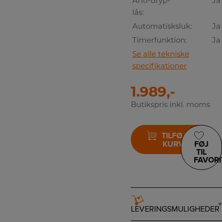
Anti-dryp-
Ja
lås:
Automatisksluk:
Ja
Timerfunktion:
Ja
Se alle tekniske
specifikationer
1.989,-
Butikspris inkl. moms
TILFØJ TIL
KURV
FØJ
TIL
FAVORI
LEVERINGSMULIGHEDER