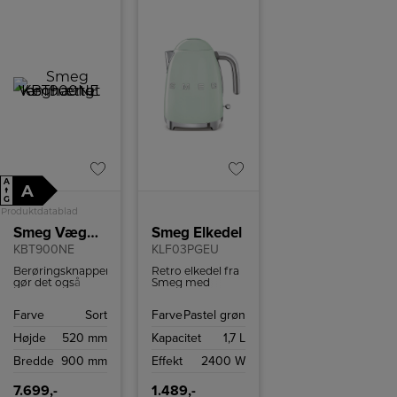
A
A
↑
G
Produktdatablad
Smeg Væghængt emhætte
Smeg Elkedel
KBT900NE
KLF03PGEU
Berøringsknapperne
Retro elkedel fra
gør det også
Smeg med
nemt at justere
kapacitet på 1,7
lysstyrken efter
liter og kraftfuld
Farve
Sort
Farve
Pastel grøn
dine
2400 W motor,
præferencer.
som koger
Højde
520 mm
Kapacitet
1,7 L
vandet på ingen
tid.
Bredde
900 mm
Effekt
2400 W
7.699,-
1.489,-