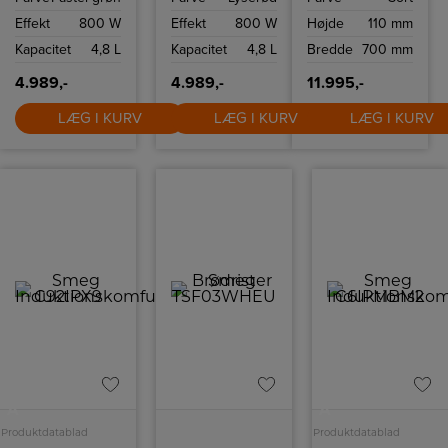
sikkerhedsstop.
sikkerhedsstop.
glasoverflade
Effekt
800 W
Effekt
800 W
Højde
110 mm
med lige kanter.
Kapacitet
4,8 L
Kapacitet
4,8 L
Bredde
700 mm
4.989,-
4.989,-
11.995,-
LÆG I KURV
LÆG I KURV
LÆG I KURV
A
A
Produktdatablad
Produktdatablad