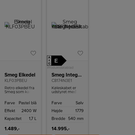
A
E
↑
G
Produktdatablad
Smeg Elkedel
Smeg Integrerbart køle-/fryseskab
KLF03PBEU
C8174N3E1
Retro elkedel fra
Køleskabet er
Smeg som kan
udstyret med
indeholde 1,7 liter
No-Frost
og har
teknologi, som
Farve
Pastel blå
Farve
Sølv
tørkogningssikring
forhindrer
samt autosluk
dannelse af is i
Effekt
2400 W
Højde
1779
ved 100ºC.
fryseren og
sikrer, at du
Kapacitet
1,7 L
Bredde
540 mm
aldrig behøver at
afrime det
manuelt. Det
1.489,-
14.995,-
ventilerede
kølesystem sikrer