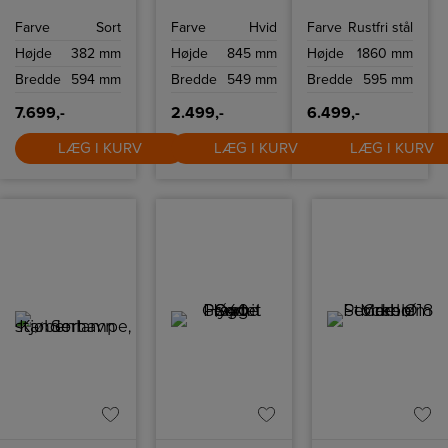
teknologi er
køleskab med en
køleskab med en
denne
kapacitet på 126
kapacitet på 390
Farve
Sort
Farve
Hvid
Farve
Rustfri stål
indbyggede
liter.
L.
mikrobølgeovn
Højde
382 mm
Højde
845 mm
Højde
1860 mm
et perfekt
supplement til
Bredde
594 mm
Bredde
549 mm
Bredde
595 mm
køkkenet. Du får
bekvemmelighed
og effektivitet
7.699,-
2.499,-
6.499,-
indbygget i et
kompakt og
stilfuldt produkt.
LÆG I KURV
LÆG I KURV
LÆG I KURV