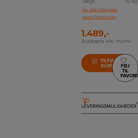
Vægt:
1,6 kg
Se alle tekniske
specifikationer
1.489,-
Butikspris inkl. moms
TILFØJ TIL
KURV
FØJ
TIL
FAVORI
LEVERINGSMULIGHEDER