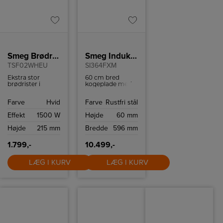
Smeg Brødrister
Smeg Induktionskogeplade
TSF02WHEU
SI364FXM
Ekstra stor
60 cm bred
brødrister i
kogeplade med
retrostil fra
boosterfunktion
italienske Smeg
til hurtig og
Farve
Hvid
Farve
Rustfri stål
med plads til 4
effektiv
skiver brød.
madlavning.
Effekt
1500 W
Højde
60 mm
Brødristeren har
6
Højde
215 mm
Bredde
596 mm
ristningsindstillinger
og high-lift
funktion.
1.799,-
10.499,-
LÆG I KURV
LÆG I KURV