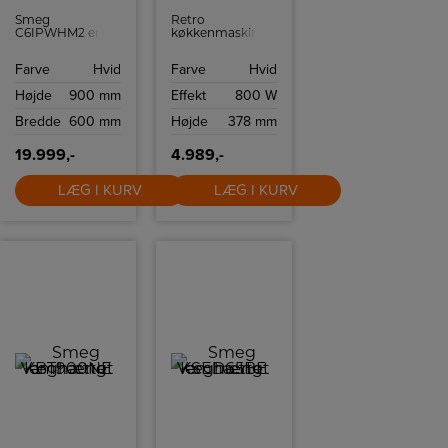
Smeg
Retro
C6IPWHM2 er
køkkenmaskine
ikke bare et
fra Smeg med 10
komfur. Det er en
hastighedsindstillinger
Farve
Hvid
Farve
Hvid
blanding af
og
italiensk design,
sikkerhedsstop.
Højde
900 mm
Effekt
800 W
ny teknologi og
praktisk brug,
Bredde
600 mm
Højde
378 mm
skabt til at
forbedre din
madlavning og
19.999,-
4.989,-
komplementere
din
køkkenindretning.
LÆG I KURV
LÆG I KURV