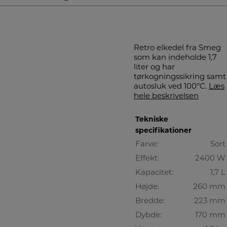
Retro elkedel fra Smeg
som kan indeholde 1,7
liter og har
tørkogningssikring samt
autosluk ved 100ºC.
Læs
hele beskrivelsen
Tekniske
specifikationer
Farve:
Sort
Effekt:
2400 W
Kapacitet:
1,7 L
Højde:
260 mm
Bredde:
223 mm
Dybde:
170 mm