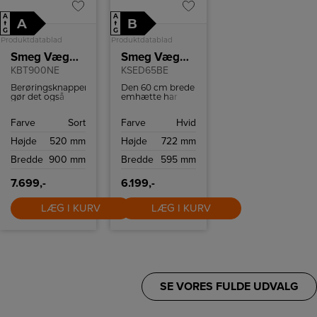
A
A
A
B
↑
↑
G
G
Produktdatablad
Produktdatablad
Smeg Væghængt emhætte
Smeg Væghængt emhætte
KBT900NE
KSED65BE
Berøringsknapperne
Den 60 cm brede
gør det også
emhætte har
nemt at justere
indbygget LED-
lysstyrken efter
belysning, der
Farve
Sort
Farve
Hvid
dine
giver et klart og
præferencer.
energieffektivt lys
Højde
520 mm
Højde
722 mm
over kogepladen,
som gør
Bredde
900 mm
Bredde
595 mm
madlavningen
nemmere og
sjovere. Med sit
7.699,-
6.199,-
touch-
kontrolpanel er
LÆG I KURV
ventilatoren ikke
LÆG I KURV
kun nem at
bruge, men også
nem at rengøre,
hvilket sparer
både tid og
kræfter i
køkkenet.
SE VORES FULDE UDVALG