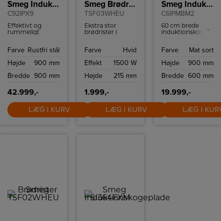
Smeg Induktionskomfur
Smeg Brødrister
Smeg Induktionskomfur
C92IPX9
TSF03WHEU
C6IPMBM2
Effektivt og
Ekstra stor
60 cm brede
rummeligt
brødrister i
induktionskomfur
induktionskomfur
retrostil fra
fra Smeg, model
med fem
italienske Smeg
C6IPMBM2 i mat
Farve
Rustfri stål
Farve
Hvid
Farve
Mat sort
kogezoner og to
med plads til 4
sort, er designet
ovne.
skiver brød.
til at give både
Højde
900 mm
Effekt
1500 W
Højde
900 mm
Brødristeren har
udseende og
6
funktionalitet til
Bredde
900 mm
Højde
215 mm
Bredde
600 mm
ristningsindstillinger
dit køkken. De
og high-lift
robuste
funktion.
betjeningsknapper
42.999,-
1.999,-
19.999,-
og det klare
touch-display
LÆG I KURV
LÆG I KURV
gør brugen nem.
LÆG I KUR