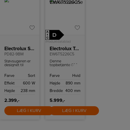
A
D
↑
G
Produktdatablad
Electrolux Støvsuger
Electrolux Topbetjent vaskemaskine
PD82-9BM
EW6T5226C5
Støvsugeren er
Denne
designet til
topbetjente 600
effektiv
vaskemaskine fra
rengøring med
Electrolux er
Farve
Sort
Farve
Hvid
smart teknologi
udstyret med et
og utrolig stille
SensiCare-
Effekt
600 W
Højde
890 mm
støvsugning. Den
system, der
har også en
tilpasser
Højde
238 mm
Bredde
400 mm
fjernbetjening på
programmets
håndtaget.
længde efter
mængden af
2.399,-
5.999,-
vasketøj.
LÆG I KURV
LÆG I KURV