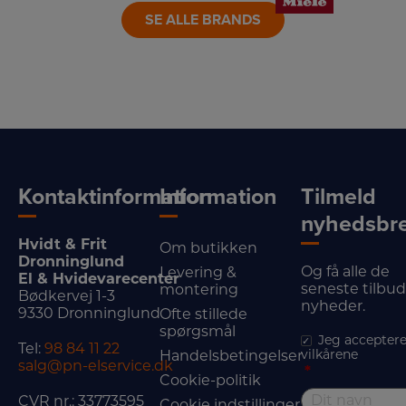
SE ALLE BRANDS
Kontaktinformation
Information
Tilmeld
nyhedsbr
Hvidt & Frit
Om butikken
Dronninglund
Og få alle de
Levering &
El & Hvidevarecenter
seneste tilbu
montering
Bødkervej 1-3
nyheder.
9330 Dronninglund
Ofte stillede
spørgsmål
Jeg acceptere
Tel:
98 84 11 22
vilkårene
Handelsbetingelser
salg@pn-elservice.dk
*
Cookie-politik
CVR nr.: 33773595
Cookie indstillinger