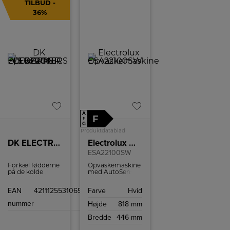
TILBUD -
36%
A
F
↑
G
Produktdatablad
DK ELECTRONICS A/S BEURER FW 20 – FODVARMER
Electrolux Opvaskemaskine
ESA22100SW
Forkæl fødderne
Opvaskemaskine
på de kolde
med AutoSense,
vinterdage med
ExtraHygiene
en superlækker
funktion og Dual
EAN
4211125531065
Farve
Hvid
fodvarmer. Det
Spray Arm.
bløde inderfor
nummer
Højde
818 mm
luner i sig selv,
men med 3
Bredde
446 mm
varmeindstillinger
og elektronisk