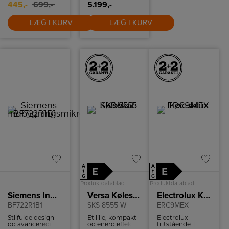
temperaturkontrol,
445,-
699,-
5.199,-
kan du hurtigt få
varmen i
fødderne.
LÆG I KURV
LÆG I KURV
A
A
E
E
↑
↑
G
G
Produktdatablad
Produktdatablad
Siemens Indbygningsmikroovn
Versa Køleskab
Electrolux Køleskab
BF722R1B1
SKS 8555 W
ERC9MEX
Stilfulde design
Et lille, kompakt
Electrolux
og avancerede
og energieffektivt
fritstående