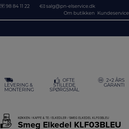
98 84 11 22
salg@pn-elservice.dk
Om butikken
Kundeservice
Hop
OFTE
2+2 ÅRS
til
LEVERING &
STILLEDE
GARANTI
indholdet
MONTERING
SPØRGSMÅL
KØKKEN
/
KAFFE & TE
/
ELKEDLER
/ SMEG ELKEDEL KLF03BLEU
Smeg Elkedel KLF03BLEU