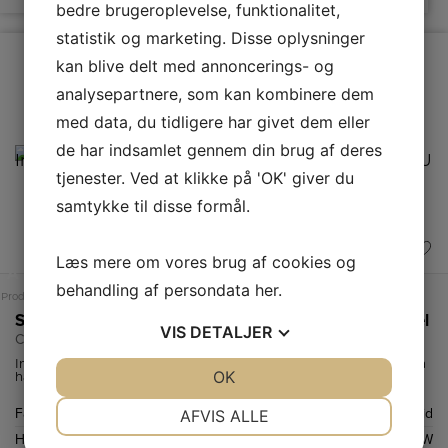
bedre brugeroplevelse, funktionalitet,
statistik og marketing. Disse oplysninger
kan blive delt med annoncerings- og
analysepartnere, som kan kombinere dem
med data, du tidligere har givet dem eller
de har indsamlet gennem din brug af deres
tjenester. Ved at klikke på 'OK' giver du
samtykke til disse formål.
Læs mere om vores brug af cookies og
A
B
A
↑
G
behandling af persondata
her
.
Produktdatablad
Produktdatablad
Smeg Induktionskomfur
Smeg Væghængt emhætte
Smeg Elkedel
VIS
DETALJER
C92IPN2
KSED65PE
KLF03WHEU
Induktionskogepladen
Med en maksimal
Retro elkedel fra
JA
NEJ
OK
JA
NEJ
har 5
udsugningskapacitet
Smeg med
varmezoner, som
på 635 m³/h
kapacitet på 1,7
alle er udstyret
sikrer SMEG
liter og kraftfuld
NØDVENDIGE
PRÆFERENCER
Farve
Sort
Farve
Creme
Farve
Hvid
AFVIS ALLE
med en
KSED65PE
2400 W motor,
turbofunktion,
effektiv fjernelse
som koger
Højde
900 mm
Højde
652 mm
Effekt
2400 W
som øger
af damp, lugt og
vandet på ingen
JA
NEJ
JA
NEJ