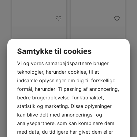
OBH Nordica Kaffekværn
OBH Nordica Hårtørrer
Samtykke til cookies
Precision
5163 Silence PRO
9 indstillinger, fra
Støjsvag Silence Pro
Vi og vores samarbejdspartnere bruger
espressokaffe, filterkaffe
hårtørrer med 3
og til grovmalet
varmeindstillinger og 2
teknologier, herunder cookies, til at
stempelkaffe.
hastigheder samt heat
EAN
3016661147449
Farve
Grå
Automatisk slukning
boost- og
indsamle oplysninger om dig til forskellige
efter malning. Aftageligt
koldluftsfunktionen.
nummer
Effekt
2000 W
kværnhjul for nem
formål, herunder: Tilpasning af annoncering,
rengøring.
Vægt
1,3 kg
Antal
4 +
bedre brugeroplevelse, funktionalitet,
Farve
Sort
varmeindstillinger
koldluft
statistik og marketing. Disse oplysninger
549,-
849,-
kan blive delt med annoncerings- og
analysepartnere, som kan kombinere dem
LÆG I KURV
LÆG I KURV
med data, du tidligere har givet dem eller