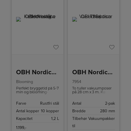
OBH Nordica Kaffemaskine rustfri stål
OBH Nordica Vakuumposer
Blooming
7954
Perfekt bryggetid på 5-7
To tuller vakuumposer
min og blooming-
på 28 cm x 3 m. Kan
funktion, der giver din
bruges til opbevaring af
kaffe en rigere og mere
din mad, i mikroovnen
Farve
Rustfri stål
Antal
2-pak
fyldig karakter.
og i kogende vand.
Antal kopper
10 kopper
Bredde
280 mm
Kapacitet
1,2 L
Tilbehør
Vakuumpakker
til
1.199,-