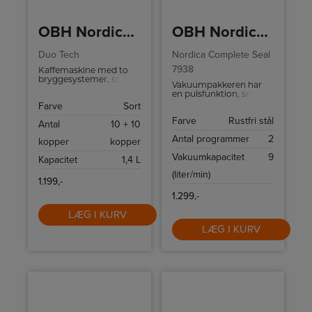
OBH Nordica Kaffemaskine
OBH Nordica Vakuumpakker Complete Seal 7938
Duo Tech
Nordica Complete Seal
7938
Kaffemaskine med to
bryggesystemer, som
Vakuumpakkeren har
betyder, at den kan
en pulsfunktion, som
brygge 20 kopper kaffe
gør det muligt at
Farve
Sort
samtidig.
vakuumpakke sarte
Farve
Rustfri stål
fødevarer som
Antal
10 + 10
grøntsager og frugt
Antal programmer
2
kopper
kopper
uden at mose dem. Det
betyder, at du kan
Vakuumkapacitet
9
Kapacitet
1,4 L
shoppe meget, når det
er i sæson og nemt få
(liter/min)
frem og nyde
1.199,-
sommerens smage selv
om vinteren.
1.299,-
LÆG I KURV
LÆG I KURV