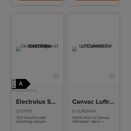
A
A
↑
G
Produktdatablad
Electrolux Skabsintegreret emhætte
Canvac Luftrensefilter
LFG719X
til CLR6540V
700 Hob2Hood®
HEPA filter til Canvac
teknologi betyder, at
luftrenser. Sikrer at
kogepladen automatisk
luftrenseren
regulerer emhættens
opretholder sin