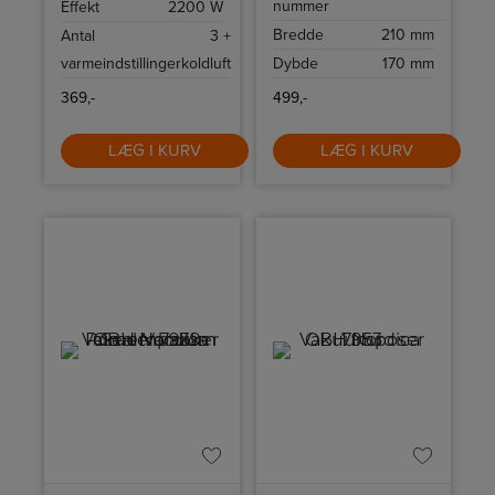
nummer
Effekt
2200 W
hastighedsindstillinger.
Bredde
210 mm
Antal
3 +
varmeindstillinger
koldluft
Dybde
170 mm
369,-
499,-
LÆG I KURV
LÆG I KURV