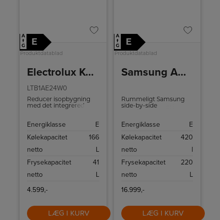
A
A
E
E
↑
↑
G
G
Produktdatablad
Produktdatablad
Electrolux Køle-/fryseskab
Samsung Amerikanerkøleskab RS80F64KEFEF
LTB1AE24W0
Reducer isopbygning
Rummeligt Samsung
med det integrerede
side-by-side
300 LowFrost-system.
køle-/fryseskab med No
Det mindsker nemt
Frost, jævn Metal
Energiklasse
E
Energiklasse
E
isdannelsen, så du ikke
Cooling, integreret
behøver at tø fryseren
vand- og isdispenser
Kølekapacitet
166
Kølekapacitet
420
op så ofte.
samt smart Wi‑Fi-
styring. Stilrent design,
netto
L
netto
l
overskuelig indretning
og støjsvag drift til
Frysekapacitet
41
Frysekapacitet
220
moderne, åbne
køkkener.
netto
L
netto
L
4.599,-
16.999,-
LÆG I KURV
LÆG I KURV