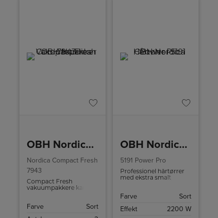
OBH Nordica Vakuumpakker Compact Fresh 7943
OBH Nordica Hårtørrer
Nordica Compact Fresh
5191 Power Pro
7943
Professionel hårtørrer
med ekstra smalt
Compact Fresh
fønmundstykke for
vakuumpakkere kan
maksimal
bruges kontinuerligt og
Farve
Sort
koncentration af
vakuumpakke op til en
luftgennemstrømningen
Farve
Sort
pakke i minuttet.
Effekt
2200 W
ved tørring og styling.
Vakuumpakkeren