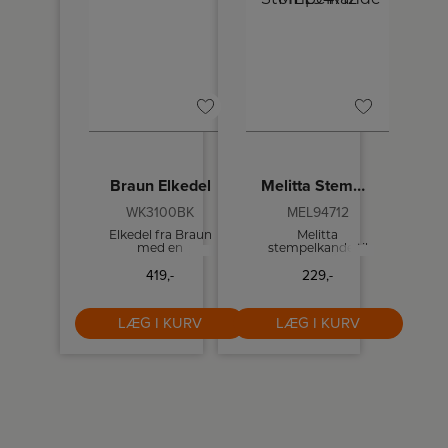
Braun Elkedel
Melitta Stempelkande
WK3100BK
MEL94712
Elkedel fra Braun
Melitta
med en
stempelkande til
vandbeholdning
ni kopper kaffe.
419,-
229,-
på 1,7 liter.
LÆG I KURV
LÆG I KURV