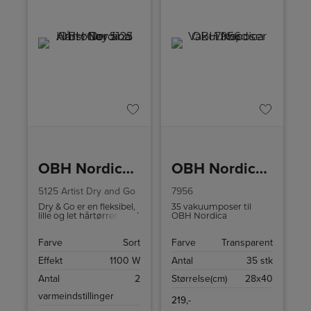
OBH Nordica Hårtørrer
OBH Nordica Vakuumposer
5125 Artist Dry and Go
7956
Dry & Go er en fleksibel,
35 vakuumposer til
lille og let hårtørrer med
OBH Nordica
to forskellige
vakuumpakker model
varmeindstillinger og to
7950 & 7951.
Farve
Sort
Farve
Transparent
forskellige hastigheder.
Effekt
1100 W
Antal
35 stk
Antal
2
Størrelse(cm)
28x40
varmeindstillinger
219,-