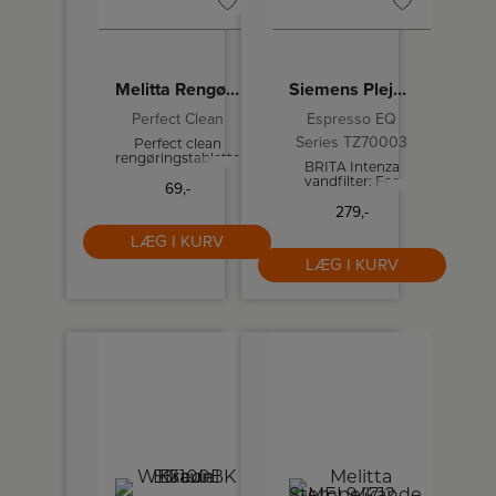
Melitta Rengøringstabletter
Siemens Plejesæt
Perfect Clean
Espresso EQ
Series TZ70003
Perfect clean
rengøringstabletter
BRITA Intenza
til
vandfilter: For
69,-
fuldautomatiske
bedre smag i
kaffemaskiner.
279,-
kaffen og længere
pakke med 4 stk.
levetid for
LÆG I KURV
maskinen.
LÆG I KURV