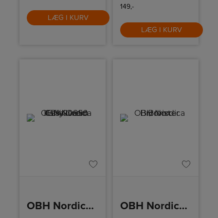
149,-
LÆG I KURV
LÆG I KURV
OBH Nordica Kaffekværn
OBH Nordica Brødrister