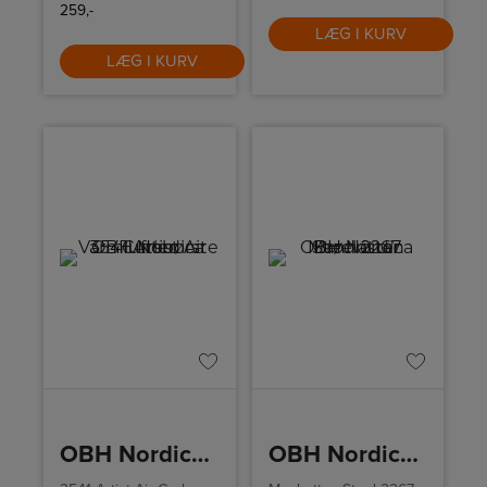
259,-
LÆG I KURV
LÆG I KURV
OBH Nordica Varmluftsbørste
OBH Nordica Brødrister