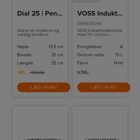
Produktdatablad
Dial 25 | Pendant | Yellow
VOSS Induktionskomfur
VKI65350HV
Dial er en moderne og
VOSS Induktionskomfur
nutidig familie af
med 73 l. ovnrum og
lamper, der er inspireret
katalytiske
af karakteristiske
rengøringsfunktion.
Højde
13.5 cm
Energiklasse
A
lysdesign fra 50'erne.
Bredde
25 cm
Ovnrum netto
73 L
Længde
25 cm
Farve
Hvid
345,-
499,95
9.795,-
LÆG I KURV
LÆG I KURV