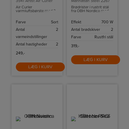
3541 Artist Air Curler
Manhattan Steel 2267
Air Curler
Brødrister i rustrit stål
varmluftsbørste med 2
fra OBH Nordica med
hastigheder og 2
seks
varmeindstillinger, som
ristningsindstillinger,
Farve
Sort
Effekt
700 W
passer til både tørt og
high-lift funktion samt
fugtigt hår.
krummebakke.
Antal
2
Antal brødskiver
2
varmeindstillinger
Farve
Rustfri stål
Antal hastigheder
2
319,-
249,-
LÆG I KURV
LÆG I KURV