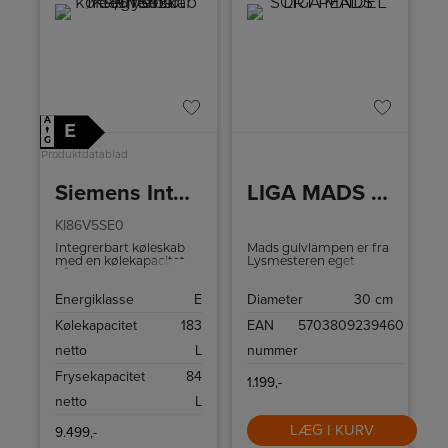
A
E
↑
G
Produktdatablad
Siemens Integrerbart køle-/fryseskab
LIGA MADS SORT PENDEL
KI86V5SE0
Integrerbart køleskab
Mads gulvlampen er fra
med en kølekapacitet
Lysmesteren eget
på 183 liter og en
brand Liga. Mads
frysekapacitet på 84
gulvlampen er udført
Energiklasse
E
Diameter
30 cm
liter.
med sort stativ og
opalhvidt glas. Lampens
Kølekapacitet
183
EAN
5703809239460
udtryk er elegant og
giver et fint udtryk med
netto
L
nummer
sit kugleformede glas.
Frysekapacitet
84
1.199,-
netto
L
LÆG I KURV
9.499,-