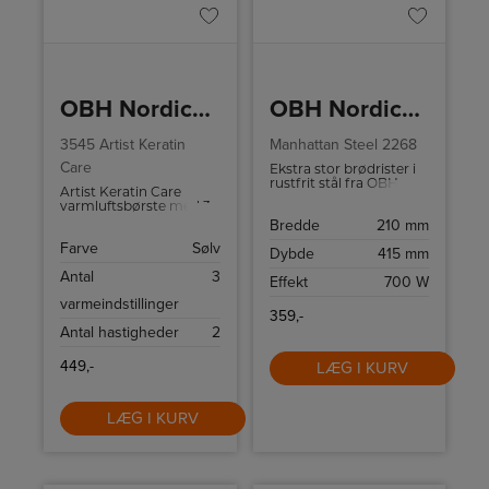
OBH Nordica Varmluftsbørste
OBH Nordica Brødrister
3545 Artist Keratin
Manhattan Steel 2268
Care
Ekstra stor brødrister i
rustfrit stål fra OBH
Artist Keratin Care
Nordica til 4 skiver brød.
varmluftsbørste med 3
Praktisk krummebakke
forskellige
Bredde
210 mm
for nem rengøring samt
varmeindstillinger, cool-
high-lift funktion som
Farve
Sølv
funktion samt 2
Dybde
415 mm
gør det let at tage
forskellige
brødet op.
Antal
3
børstehoveder.
Effekt
700 W
varmeindstillinger
359,-
Antal hastigheder
2
449,-
LÆG I KURV
LÆG I KURV