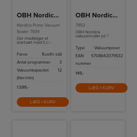
OBH Nordica Vakuumpakker Prime Vacuum Sealer 7939
OBH Nordica Vakuumposer
Nordica Prime Vacuum
7953
Sealer 7939
OBH Nordica
vakuumruller på 3 m x
Der medfølger et
22 cm.
startsæt med 5 poser
og 1 rulle, så du hurtigt
Type
Vakuumposer
kan komme i gang.
Farve
Rustfri stål
EAN
5708642079532
Antal programmer
3
nummer
Vakuumkapacitet
12
149,-
(liter/min)
1.599,-
LÆG I KURV
LÆG I KURV