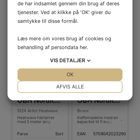
de har indsamlet gennem din brug af deres
tjenester. Ved at klikke på 'OK' giver du
samtykke til disse formål.
Læs mere om vores brug af cookies og
behandling af persondata
her
.
VIS
DETALJER
JA
NEJ
OK
JA
NEJ
NØDVENDIGE
PRÆFERENCER
AFVIS ALLE
JA
NEJ
JA
NEJ
OBH Nordica Hårtørrer
OBH Nordica Kaffemaskine
MARKETING
STATISTIK
5124 Artist Heatwave
Bronx
Heatwave hårtørrer
Kaffemaskine med en
med 3 meter lang
kapacitet til 11 kopper på
ledning, mundstykke til
bare 10 minutter. Den er
koncentreret luftflow,
udstyret med
Farve
Sort
EAN
5708642023290
kold luft-funktion og
automatisk slukning og
forskellige varme- og
drypstop.