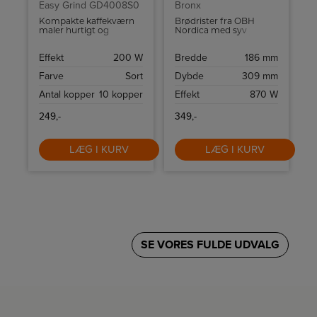
Easy Grind GD4008S0
Bronx
Kompakte kaffekværn
Brødrister fra OBH
maler hurtigt og
Nordica med syv
effektivt kaffebønner til
indstillinger, plads til to
filter- eller stempelkaffe.
skiver brød samt
Effekt
200 W
Bredde
186 mm
Malingsmekanismen er
funktioner til optøning,
af rustfrit stål, og
genopvarmning og
Farve
Sort
Dybde
309 mm
kværnen har skridsikre
stop.
fødder.
Antal kopper
10 kopper
Effekt
870 W
249,-
349,-
LÆG I KURV
LÆG I KURV
SE VORES FULDE UDVALG