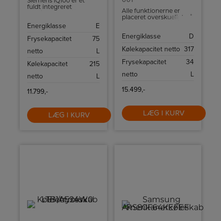
Siemens iQ100 er et
fuldt integreret
Alle funktionerne er
køle/fryseskab, der ikke
placeret overskueligt på
kun falder fint ind i dit
displayet. Med et let tryk
Energiklasse
E
køkken, men som også
med din finger kan du
sørger for friskheden og
Energiklasse
D
for eksempel nemt
Frysekapacitet
75
holdbarheden af din
vælge funktionerne eller
mad på en fantastisk
Kølekapacitet netto
317
netto
L
kontrollere dit
måde.
køleskabs aktuelle
Frysekapacitet
34
Kølekapacitet
215
temperatur.
netto
L
netto
L
15.499,-
11.799,-
LÆG I KURV
LÆG I KURV