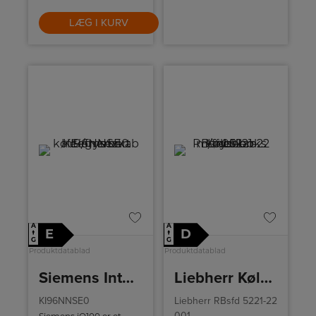
LÆG I KURV
A
A
E
D
↑
↑
G
G
Produktdatablad
Produktdatablad
Siemens Integrerbart køle-/fryseskab
Liebherr Køleskab m/fryseboks RBsfd 5221-22 001
KI96NNSE0
Liebherr RBsfd 5221-22
001