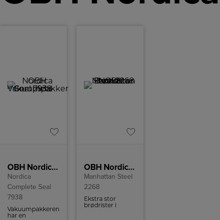
OBH Nordica Vakuumpakker Complete Seal 7938
OBH Nordica Brødrister
Nordica
Manhattan Steel
Complete Seal
2268
7938
Ekstra stor
brødrister i
Vakuumpakkeren
rustfrit stål fra
har en
OBH Nordica til 4