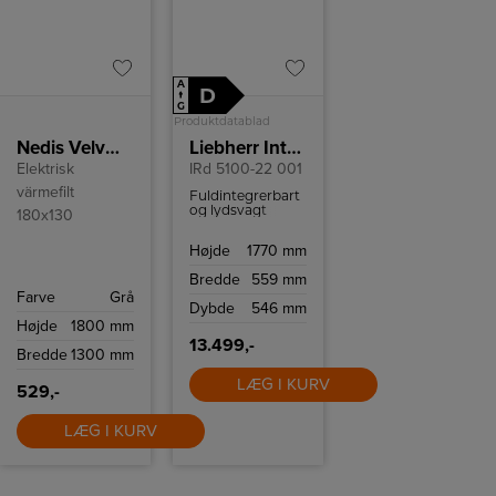
A
D
↑
G
Produktdatablad
Nedis Velvære Elektrisk Varmetæppe180x130
Liebherr Integrerbart køleskab IRd 5100 Pure
Elektrisk
IRd 5100-22 001
värmefilt
Fuldintegrerbart
og lydsvagt
180x130
køleskab med
moderne
Højde
1770 mm
funktioner. Med
EasyFresh,
Bredde
559 mm
PowerCooling og
Farve
Grå
SmartDevice-
Dybde
546 mm
kompatibilitet
Højde
1800 mm
kombinerer det
praktisk
13.499,-
Bredde
1300 mm
anvendelighed
med avanceret
teknologi og høj
LÆG I KURV
529,-
brugervenlighed.
LÆG I KURV