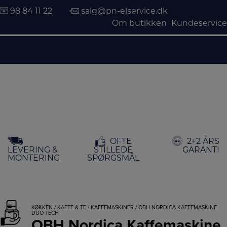
98 84 11 22
salg@pn-elservice.dk
Om butikken
Kundeservice
Hop
OFTE
2+2 ÅRS
til
LEVERING &
STILLEDE
GARANTI
indholdet
MONTERING
SPØRGSMÅL
KØKKEN
/
KAFFE & TE
/
KAFFEMASKINER
/ OBH NORDICA KAFFEMASKINE
DUO TECH
OBH Nordica Kaffemaskine