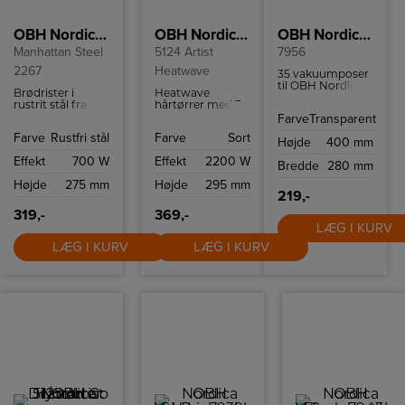
OBH Nordica Brødrister
OBH Nordica Hårtørrer
OBH Nordica Vakuumposer
Manhattan Steel
5124 Artist
7956
2267
Heatwave
35 vakuumposer
til OBH Nordica
Brødrister i
Heatwave
vakuumpakker
rustrit stål fra
hårtørrer med 3
model 7950 &
OBH Nordica
meter lang
Farve
Transparent
7951.
med seks
ledning,
Farve
Rustfri stål
Farve
Sort
ristningsindstillinger,
mundstykke til
Højde
400 mm
high-lift funktion
koncentreret
Effekt
700 W
Effekt
2200 W
samt
luftflow, kold luft-
Bredde
280 mm
krummebakke.
funktion og
Højde
275 mm
Højde
295 mm
forskellige
219,-
varme- og
hastighedsindstillinger.
319,-
369,-
LÆG I KURV
LÆG I KURV
LÆG I KURV