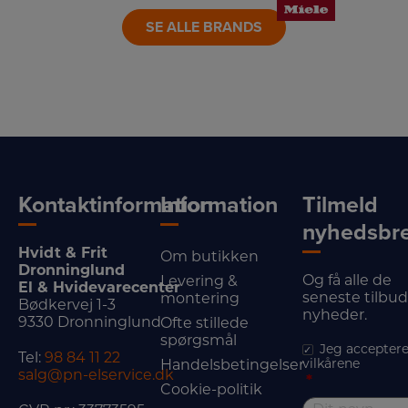
SE ALLE BRANDS
Kontaktinformation
Information
Tilmeld
nyhedsbr
Hvidt & Frit
Om butikken
Dronninglund
Og få alle de
Levering &
El & Hvidevarecenter
seneste tilbu
montering
Bødkervej 1-3
nyheder.
9330 Dronninglund
Ofte stillede
spørgsmål
Jeg acceptere
Tel:
98 84 11 22
vilkårene
Handelsbetingelser
salg@pn-elservice.dk
*
Cookie-politik