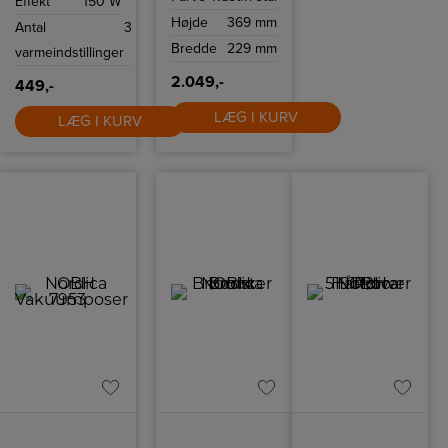
Effekt
150 W
samt 2 forskellige
børstehoveder.
Højde
369 mm
Antal
3
Bredde
229 mm
varmeindstillinger
2.049,-
449,-
LÆG I KURV
LÆG I KURV