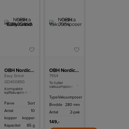
OBH Nordica Kaffekværn
OBH Nordica Vakuumposer
Easy Grind
7954
GD4008S0
To tuller
vakuumposer på
Kompakte
28 cm x 3 m. Kan
kaffekværn maler
bruges til
hurtigt og
Type
Vakuumposer
opbevaring af din
effektivt
mad, i
Farve
Sort
kaffebønner til
Bredde
280 mm
mikroovnen og i
filter- eller
kogende vand.
Antal
10
stempelkaffe.
Antal
2-pak
Malingsmekanismen
kopper
kopper
er af rustfrit stål,
149,-
og kværnen har
Kapacitet
85 g
skridsikre fødder.