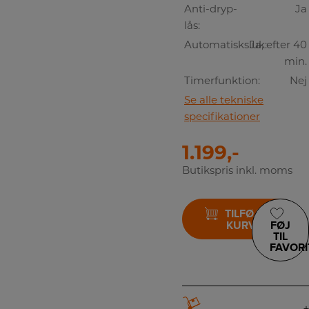
Anti-dryp-
Ja
lås:
Automatisksluk:
Ja, efter 40
min.
Timerfunktion:
Nej
Se alle tekniske
specifikationer
1.199,-
Butikspris inkl. moms
TILFØJ TIL
KURV
FØJ
TIL
FAVORI