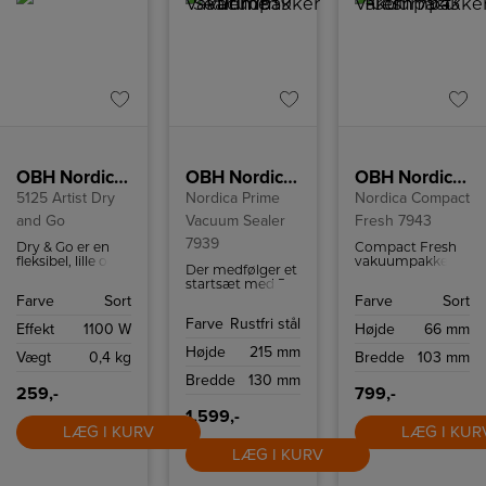
OBH Nordica Hårtørrer
OBH Nordica Vakuumpakker Prime Vacuum Sealer 7939
OBH Nordica Vakuumpakker Compact Fresh 7943
5125 Artist Dry
Nordica Prime
Nordica Compact
and Go
Vacuum Sealer
Fresh 7943
7939
Dry & Go er en
Compact Fresh
fleksibel, lille og
vakuumpakkere
Der medfølger et
let hårtørrer med
kan bruges
startsæt med 5
to forskellige
kontinuerligt og
poser og 1 rulle,
Farve
Sort
Farve
Sort
varmeindstillinger
vakuumpakke op
så du hurtigt kan
og to forskellige
til en pakke i
Farve
Rustfri stål
komme i gang.
Effekt
1100 W
Højde
66 mm
hastigheder.
minuttet.
Vakuumpakkeren
Højde
215 mm
Vægt
0,4 kg
Bredde
103 mm
fjerner ilten, som
forsegler smagen
Bredde
130 mm
og holder maden
259,-
799,-
frisk længere.
1.599,-
LÆG I KURV
LÆG I KUR
LÆG I KURV