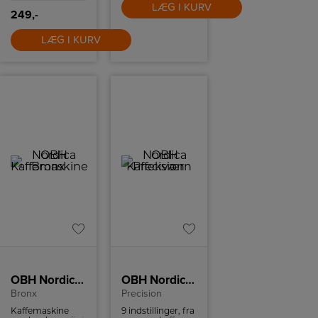
LÆG I KURV
249,-
LÆG I KURV
OBH Nordica Kaffemaskine
OBH Nordica Kaffekværn
Bronx
Precision
Kaffemaskine
9 indstillinger, fra