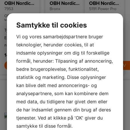
OBH Nordica Vakuumposer
OBH Nordica Brødrister
OBH Nordica Hårtørrer
7953
Bronx
5191 Power Pro
OBH Nordica
Brødrister fra
Professionel
vakuumruller på
OBH Nordica
hårtørrer med
Samtykke til cookies
3 m x 22 cm.
med syv
ekstra smalt
indstillinger,
fønmundstykke
Type
Vakuumposer
Farve
Rustfri stål
Farve
Sort
plads til to skiver
for maksimal
brød samt
koncentration af
Vi og vores samarbejdspartnere bruger
EAN
5708642079532
Effekt
870 W
Effekt
2200 W
funktioner til
luftgennemstrømning
optøning,
ved tørring og
teknologier, herunder cookies, til at
nummer
Højde
197 mm
Vægt
1,0 kg
genopvarmning
styling.
og stop.
indsamle oplysninger om dig til forskellige
149,-
349,-
399,-
formål, herunder: Tilpasning af annoncering,
LÆG I KURV
LÆG I KURV
LÆG I KURV
bedre brugeroplevelse, funktionalitet,
statistik og marketing. Disse oplysninger
kan blive delt med annoncerings- og
analysepartnere, som kan kombinere dem
med data, du tidligere har givet dem eller
de har indsamlet gennem din brug af deres
tjenester. Ved at klikke på 'OK' giver du
samtykke til disse formål.