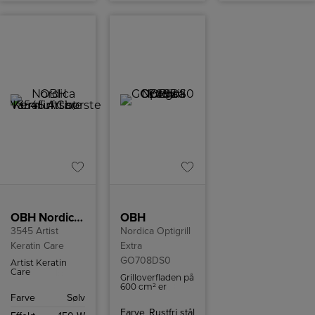
OBH Nordica Varmluftsbørste
OBH
3545 Artist
Nordica Optigrill
Keratin Care
Extra
GO708DS0
Artist Keratin
Care
Grilloverfladen på
varmluftsbørste
600 cm² er
med 3 forskellige
velegnet til 2-4
Farve
Sølv
varmeindstillinger,
personer.
cool-funktion
Farve
Rustfri stål