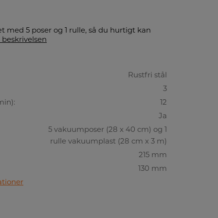
t med 5 poser og 1 rulle, så du hurtigt kan
 beskrivelsen
Rustfri stål
3
min):
12
Ja
5 vakuumposer (28 x 40 cm) og 1
rulle vakuumplast (28 cm x 3 m)
215 mm
130 mm
ationer