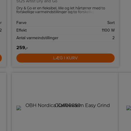
5125 Artist Dry and Go
Dry & Go er en fleksibel, lille og let hårtørrer med to
forskellige varmeindstillinger og to forskellige
hastigheder.
r
Farve
Sort
2
Effekt
1100 W
Antal varmeindstillinger
2
259,-
LÆG I KURV