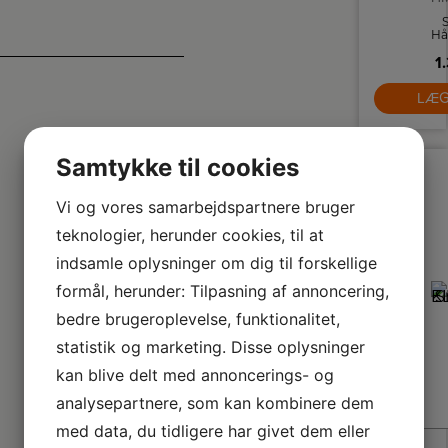
Hå
ti
1
op
ha
LÆG
b
i
Samtykke til cookies
pe
El
de
Vi og vores samarbejdspartnere bruger
T
teknologier, herunder cookies, til at
fu
indsamle oplysninger om dig til forskellige
e
k
formål, herunder: Tilpasning af annoncering,
pi
bedre brugeroplevelse, funktionalitet,
statistik og marketing. Disse oplysninger
kan blive delt med annoncerings- og
analysepartnere, som kan kombinere dem
med data, du tidligere har givet dem eller