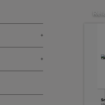
Rel
HM