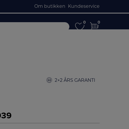
Om butikken
Kundeservice
0
0
0
0
2+2 ÅRS GARANTI
939