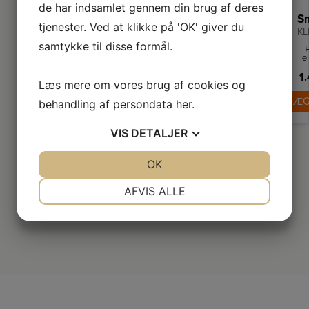
de har indsamlet gennem din brug af deres
tjenester. Ved at klikke på 'OK' giver du
KL
samtykke til disse formål.
e
fr
so
1
Læs mere om vores brug af cookies og
in
1,
LÆG
behandling af persondata
her
.
o
tø
au
VIS
DETALJER
1
JA
NEJ
OK
JA
NEJ
NØDVENDIGE
PRÆFERENCER
AFVIS ALLE
JA
NEJ
JA
NEJ
MARKETING
STATISTIK