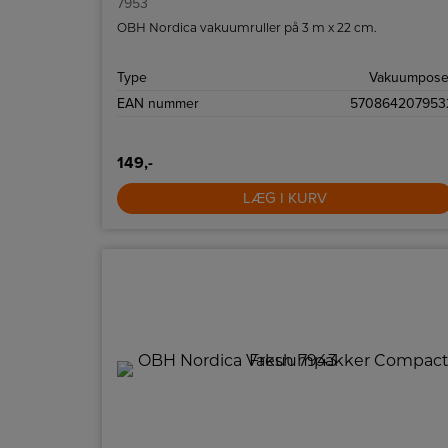
7953
OBH Nordica vakuumruller på 3 m x 22 cm.
Type
Vakuumpose
EAN nummer
570864207953
149,-
LÆG I KURV