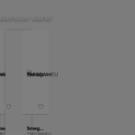
aterede varer
Smeg Håndmikser
Smeg Brødrister
F01BLEU
TSF02WHEU