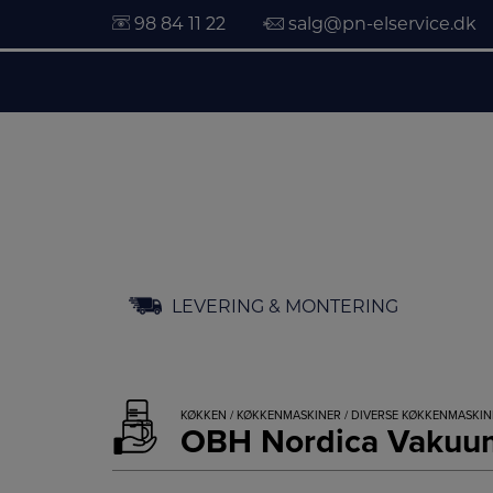
98 84 11 22
salg@pn-elservice.dk
Hop
LEVERING & MONTERING
til
indholdet
KØKKEN
/
KØKKENMASKINER
/
DIVERSE KØKKENMASKIN
OBH Nordica Vakuum