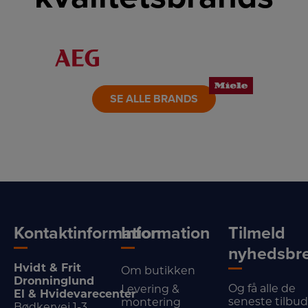
LINK
LINK
LINK
LINK
LINK
LINK
SE ALLE BRANDS
Kontaktinformation
Information
Tilmeld
nyhedsbr
Hvidt & Frit
Om butikken
Dronninglund
Og få alle de
Levering &
El & Hvidevarecenter
seneste tilbu
montering