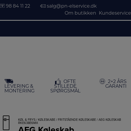
98 84 11 22
salg@pn-elservice.dk
Om butikken
Kundeservice
Hop
OFTE
2+2 ÅRS
til
LEVERING &
STILLEDE
GARANTI
indholdet
MONTERING
SPØRGSMÅL
KØL & FRYS
/
KØLESKABE
/
FRITSTÅENDE KØLESKABE
/ AEG KØLESKAB
RKE638E6MX
AEG Køleskab