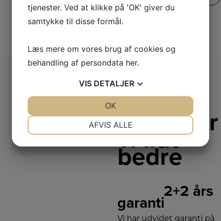
tjenester. Ved at klikke på 'OK' giver du
samtykke til disse formål.
Læs mere om vores brug af cookies og
behandling af persondata
her
.
VIS
DETALJER
JA
NEJ
OK
JA
NEJ
Derfor er
NØDVENDIGE
PRÆFERENCER
AFVIS ALLE
vi lidt
JA
NEJ
JA
NEJ
bedre
MARKETING
STATISTIK
2+2 års
garanti
Vi har udvidet garanti på