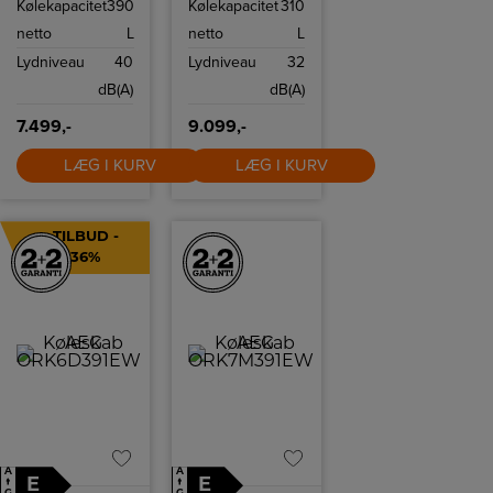
Kølekapacitet
390
Kølekapacitet
310
teknologi,
ExtraZone-skuffe
netto
L
netto
L
og genanvendt
plast for en
Lydniveau
40
Lydniveau
32
optimal
køleoplevelse
dB(A)
dB(A)
med omtanke for
miljøet.
7.499,-
9.099,-
LÆG I KURV
LÆG I KURV
TILBUD -
36%
A
A
E
E
↑
↑