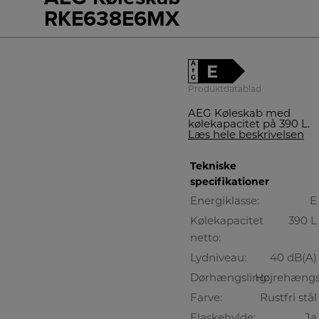
RKE638E6MX
A
E
↑
G
Produktdatablad
AEG Køleskab med
kølekapacitet på 390 L.
Læs hele beskrivelsen
Tekniske
specifikationer
Energiklasse:
E
Kølekapacitet
390 L
netto:
Lydniveau:
40 dB(A)
Dørhængsling:
Højrehængs
Farve:
Rustfri stål
Flaskehylde:
Ja