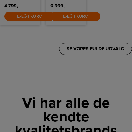
tøjet friskt, og
soft opening
4.799,-
6.999,-
samt udskudt
start øger
LÆG I KURV
LÆG I KURV
komforten.
SE VORES FULDE UDVALG
Vi har alle de
kendte
kvalitetsbrands