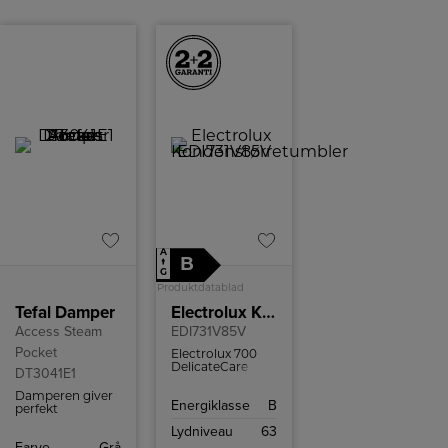
A
B
↑
G
Produktdatablad
Tefal Damper
Electrolux Kondenstørretumbler
Access Steam
EDI731V85V
Pocket
Electrolux 700
DelicateCare
DT3041E1
tørretumbler
med
Damperen giver
Energiklasse
B
varmepumpeteknologi
perfekt
og WiFi-styring.
hverdagsbrug og
Lydniveau
63
Perfekt tørring til
er sikker at bruge
Farve
Grå
sarte tekstiler og