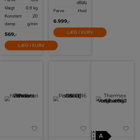
på alle stoffer.
dB(A)
høj
Vægt
0,9 kg
energieffektivitet.
Farve
Hvid
Konstant
20
6.999,-
damp
g/min
LÆG I KURV
569,-
LÆG I KURV
A
A
↑
G