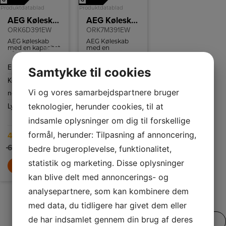
G
G
Produktdatablad
Produktdatablad
AEG Køleskab
AEG Køleskab
ORK6D391EW
ORK7M391EW
AEG køleskab
AEG Køleskab
med en kapacitet
med en
på 395 L.
kølekapacitet på
390 L, multiflow
Energiklasse
E
Energiklasse
E
Samtykke til cookies
og ExtraChill
skuffe.
Kølekapacitet
395
Kølekapacitet
390
Vi og vores samarbejdspartnere bruger
netto
L
netto
L
teknologier, herunder cookies, til at
Lydniveau
40
Lydniveau
40
dB(A)
dB(A)
indsamle oplysninger om dig til forskellige
formål, herunder: Tilpasning af annoncering,
4.399,-
6.999,-
6.895,-
bedre brugeroplevelse, funktionalitet,
LÆG I KURV
statistik og marketing. Disse oplysninger
LÆG I KURV
kan blive delt med annoncerings- og
analysepartnere, som kan kombinere dem
med data, du tidligere har givet dem eller
de har indsamlet gennem din brug af deres
SE VORES FULDE UDVALG