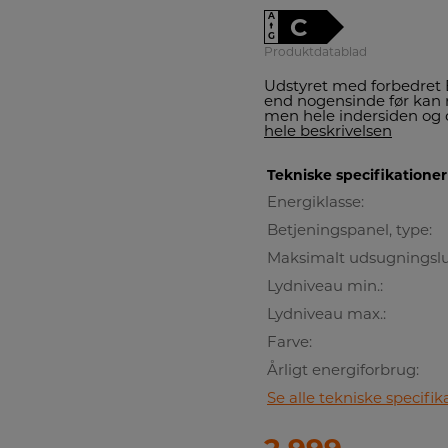
A
C
↑
G
Produktdatablad
Udstyret med forbedret 
end nogensinde før kan r
men hele indersiden og 
hele beskrivelsen
Tekniske specifikationer
Energiklasse:
Betjeningspanel, type:
Maksimalt udsugningsluf
Lydniveau min.:
Lydniveau max.:
Farve:
Årligt energiforbrug:
Se alle tekniske specifik