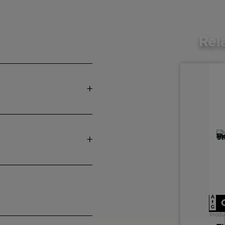
Rel
A
↑
G
Produ