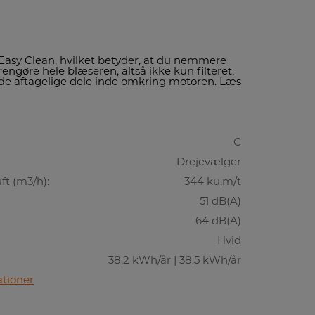
Easy Clean, hvilket betyder, at du nemmere
engøre hele blæseren, altså ikke kun filteret,
de aftagelige dele inde omkring motoren.
Læs
C
Drejevælger
t (m3/h):
344 ku,m/t
51 dB(A)
64 dB(A)
Hvid
38,2 kWh/år | 38,5 kWh/år
ationer