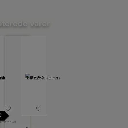
aterede varer
C
ktdatablad