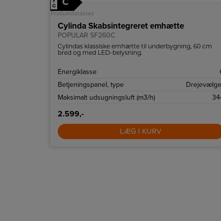
C
↑
G
Produktdatablad
Cylinda Skabsintegreret emhætte
POPULAR SF260C
Cylindas klassiske emhætte til underbygning, 60 cm
bred og med LED-belysning.
Energiklasse
Betjeningspanel, type
Drejevælge
Maksimalt udsugningsluft (m3/h)
34
2.599,-
LÆG I KURV