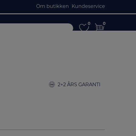
Om butikken
Kundeservice
0
0
0
0
2+2 ÅRS GARANTI