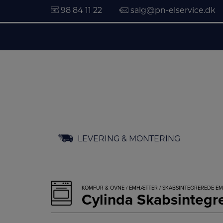
98 84 11 22
salg@pn-elservice.dk
Hop
LEVERING & MONTERING
til
indholdet
KOMFUR & OVNE
/
EMHÆTTER
/
SKABSINTEGREREDE E
Cylinda Skabsinte