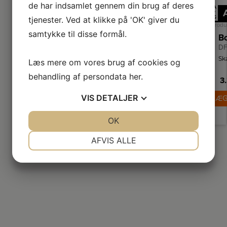
de har indsamlet gennem din brug af deres
A
↑
tjenester. Ved at klikke på 'OK' giver du
G
Produ
samtykke til disse formål.
DF
Sk
Læs mere om vores brug af cookies og
ud
behandling af persondata
her
.
3
em
Bo
VIS
DETALJER
LÆG
mo
i
ov
JA
NEJ
OK
JA
NEJ
NØDVENDIGE
PRÆFERENCER
AFVIS ALLE
JA
NEJ
JA
NEJ
MARKETING
STATISTIK