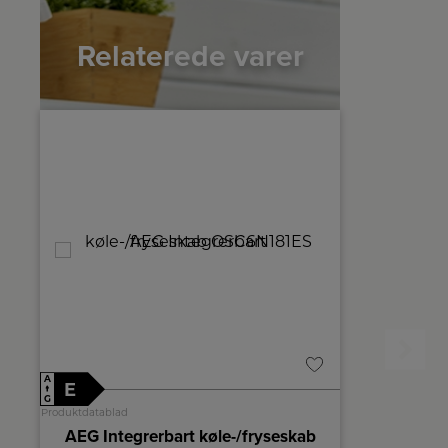
Relaterede varer
A
A
E
E
↑
↑
G
G
Produktdatablad
Produktdatablad
AEG Integrerbart køle-/fryseskab