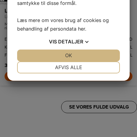
samtykke til disse formål.
Produktdatablad
Liebherr Køle-/fryseskab CBNbsd 578i-20 001
Liebherr CBNbsd 578i-20 001 Køl/frys
Læs mere om vores brug af cookies og
Med NoFrost-teknologien behøver du aldrig bekymre dig om is og
behandling af persondata
her
.
rim i fryseren igen. Når du åbner fryserummet i Liebherr
CBNBSD578I, vil du se frosne fødevarer, men aldrig is og rim.
Energiklasse
D
VIS
DETALJER
Kølekapacitet netto
256 L
JA
NEJ
OK
JA
NEJ
Frysekapacitet netto
103 L
NØDVENDIGE
PRÆFERENCER
32.999,-
AFVIS ALLE
LÆG I KURV
JA
NEJ
JA
NEJ
MARKETING
STATISTIK
SE VORES FULDE UDVALG