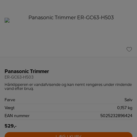
Panasonic Trimmer
ER-GC63-H503
Hårklipperen er vandafvisende og kan nemt rengøres under rindende
vand efter brug.
Farve
Sølv
Vægt
0,157 kg
EAN nummer
5025232896424
529,-
LÆG I KURV