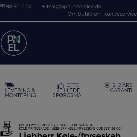
98 84 11 22
salg@pn-elservice.dk
Om butikken
Kundeservice
Hop
OFTE
2+2 ÅRS
til
LEVERING &
STILLEDE
GARANTI
indholdet
MONTERING
SPØRGSMÅL
KØL & FRYS
/
KØLE-/FRYSESKABE
/
FRITSTÅENDE
KØLE-/FRYSESKABE
/ LIEBHERR KØLE-/FRYSESKAB CUE 3331-26 001
Liebherr Køle-/fryseskab