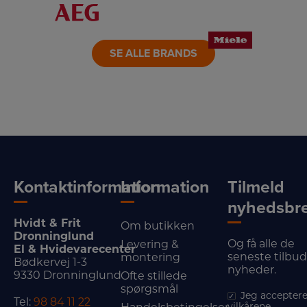
LINK
LINK
LINK
SE ALLE BRANDS
Kontaktinformation
Information
Tilmeld
nyhedsbr
Hvidt & Frit
Om butikken
Dronninglund
Og få alle de
Levering &
El & Hvidevarecenter
seneste tilbu
montering
Bødkervej 1-3
nyheder.
9330 Dronninglund
Ofte stillede
spørgsmål
Jeg acceptere
Tel:
98 84 11 22
vilkårene