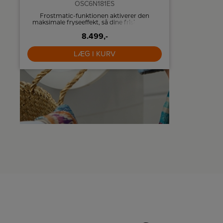
OSC6N181ES
d
Frostmatic-funktionen aktiverer den
Integrerba
maksimale fryseeffekt, så dine friske varer
med No Fr
fryser hurtigst muligt.
liter forde
8.499,-
LÆG I KURV