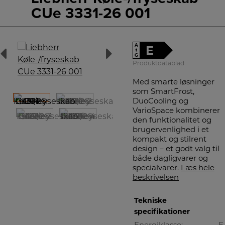
CUe 3331-26 001
A
E
↑
G
Produktdatablad
Med smarte løsninger
som SmartFrost,
DuoCooling og
VarioSpace kombinerer
den funktionalitet og
brugervenlighed i et
kompakt og stilrent
design – et godt valg til
både dagligvarer og
specialvarer.
Læs hele
beskrivelsen
Tekniske
specifikationer
Energiklasse:
E