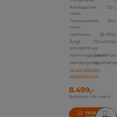
Kølekapacitet
212 L
netto:
Frysekapacitet
84 L
netto:
Lydniveau:
38 dB(A)
Årligt
224 kWh/år
energiforbrug:
Afrimningssystem:
SmartFrost
Dørhængsling:
Højrehængs
Se alle tekniske
specifikationer
8.499,-
Butikspris inkl. moms
TILFØJ TIL