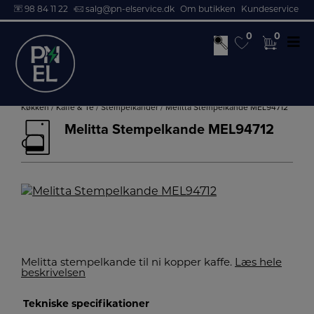
98 84 11 22
salg@pn-elservice.dk
Om butikken
Kundeservice
0
0
0
0
Hop
til
Køkken
/
Kaffe & Te
/
Stempelkander
/ Melitta Stempelkande MEL94712
indholdet
Melitta Stempelkande MEL94712
Melitta stempelkande til ni kopper kaffe.
Læs hele
beskrivelsen
Tekniske specifikationer