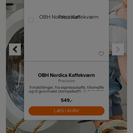
OBH Nordica Kaffekværn
OB
Precision
t design
9 indstillinger, fra espressokaffe, filterkaffe
To tu
og til grovmalet stempelkaffe. Automatisk
Kan b
slukning efter malning. Aftageligt
mi
549,-
kværnhjul for nem rengøring.
LÆG I KURV