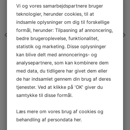
Vi og vores samarbejdspartnere bruger
teknologier, herunder cookies, til at
indsamle oplysninger om dig til forskellige
formål, herunder: Tilpasning af annoncering,
Melitta Excelent 4.0 Hvid
bedre brugeroplevelse, funktionalitet,
UDSTILLINGSMODEL
statistik og marketing. Disse oplysninger
Skal din kaffe bare være simpel og velsmagende? Melitta
kan blive delt med annoncerings- og
Excellent 4.0 er en simpel, brugervenlig, praktisk og
prisvindende kaffemaskine, der kan det den skal. Du får
analysepartnere, som kan kombinere dem
her en kaffemaskine, der har et tidløst design med en
t
høj ydeevne, der sikrer en fremragende kaffenydelse.
med data, du tidligere har givet dem eller
r
de har indsamlet gennem din brug af deres
L
tjenester. Ved at klikke på 'OK' giver du
samtykke til disse formål.
899,-
LÆG I KURV
Læs mere om vores brug af cookies og
behandling af persondata
her
.