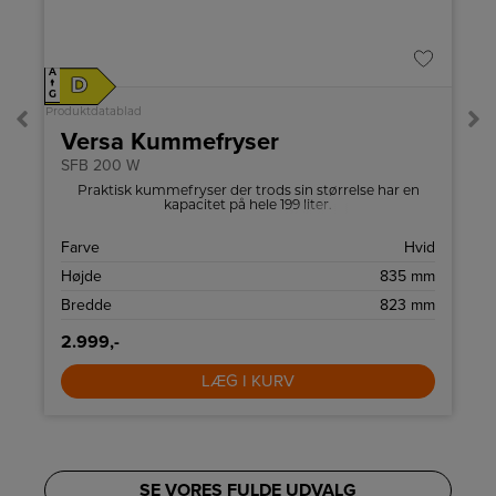
A
A
D
↑
↑
G
G
Produktdatablad
Pro
Versa Kummefryser
SFB 200 W
r
Praktisk kummefryser der trods sin størrelse har en
kapacitet på hele 199 liter.
å
Farve
Hvid
g
Højde
835 mm
W
Bredde
823 mm
2.999,-
LÆG I KURV
SE VORES FULDE UDVALG