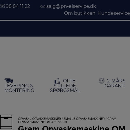
98 84 11 22
salg@pn-elservice.dk
Om butikken
Kundeservice
Hop
OFTE
2+2 ÅRS
til
LEVERING &
STILLEDE
GARANTI
indholdet
MONTERING
SPØRGSMÅL
OPVASK
/
OPVASKEMASKINER
/
SMALLE OPVASKEMASKINER
/ GRAM
OPVASKEMASKINE OM 4110-90 T/1
Gram Opvaskemaskine OM