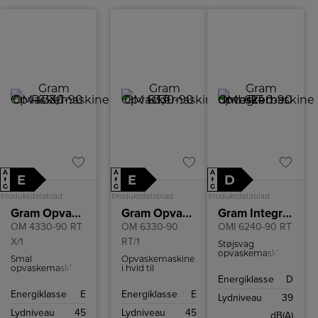
A
A
A
E
E
D
↑
↑
↑
G
G
G
Produktdatablad
Produktdatablad
Produktdatablad
Gram Opvaskemaskine
Gram Opvaskemaskine
Gram Integrerbar opvaskemaskine
OM 4330-90 RT
OM 6330-90
OMI 6240-90 RT
X/1
RT/1
Støjsvag
opvaskemaskine
Smal
Opvaskemaskine
fra Gram med
opvaskemaskine
i hvid til
funktionel
med fleksibel
underbygning.
Energiklasse
D
bestikbakke,
indretning,
Med plads til 15
TurboDrying og
Energiklasse
E
Energiklasse
E
Quick&Clean
kuverter og
Lydniveau
39
plads til 15
program og
bestikbakke
kuverter.
Lydniveau
45
Lydniveau
45
TurboDrying.
øverst. 8
dB(A)