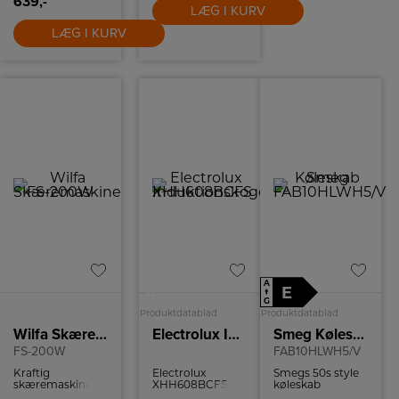
639,-
LÆG I KURV
LÆG I KURV
A
+
E
A
↑
G
Produktdatablad
Produktdatablad
Wilfa Skæremaskine
Electrolux Induktionskogeplade XHH608BCFS
Smeg Køleskab
FS-200W
FAB10HLWH5/V
Kraftig
Electrolux
Smegs 50s style
skæremaskine
XHH608BCFS
køleskab
med mulighed
kombinerer 80
FAB10HLWH5/V