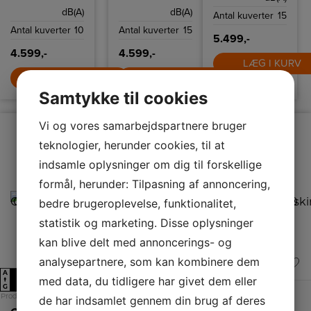
programmer,
dB(A)
dB(A)
Multitab-funktion
Antal kuverter
15
og Aqua-Stop.
Antal kuverter
10
Antal kuverter
15
5.499,-
4.599,-
4.599,-
LÆG I KURV
LÆG I KURV
LÆG I KURV
Samtykke til cookies
Vi og vores samarbejdspartnere bruger
teknologier, herunder cookies, til at
indsamle oplysninger om dig til forskellige
formål, herunder: Tilpasning af annoncering,
bedre brugeroplevelse, funktionalitet,
statistik og marketing. Disse oplysninger
kan blive delt med annoncerings- og
analysepartnere, som kan kombinere dem
A
A
A
E
E
E
med data, du tidligere har givet dem eller
↑
↑
↑
G
G
G
Produktdatablad
Produktdatablad
Produktdatablad
de har indsamlet gennem din brug af deres