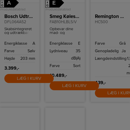
A
E
↑
↑
G
G
Produktdatablad
Produktdatablad
Bosch Udtræksemhætte
Smeg Køleskab
Remington Hårklipper
DFL064A52
FAB10HLBL5/V
HC500
Skabsintegreret
Opbevar dine
og udtrækbar
mad- og
emhætte fra
drikkevarer i
Bosch til
Smeg 50 s style
Energiklasse
A
Energiklasse
E
Farve
Grå
montering i 60
køleskab
cm overskab
FAB10HLBL5.
Farve
Sølv
Lydniveau
35
Genopladelig
Ja
Køleskabet har
135 l kapacitet og
dB(A)
Højde
203 mm
Længdeindstilling
1,
moderne
teknologier som
Farve
Sort
effektivt LED-lys
3.399,-
og let afrimning.
m
Modellen er
10.489,-
LÆG I KURV
venstrehængslet.
439,-
LÆG I KURV
LÆG I KUR