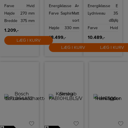
for at indstille
cm
har 135 l
Farve
Hvid
Energiklasse
A+
Energiklasse
E
klippebredden
induktionskogeplade
kølekapacitet og
mellem 0-15 mm.
med integreret
moderne
Højde
270 mm
Farve
SaphirMatt
Lydniveau
35
emhætte, præcis
teknologier som
SenseFry
effektivt LED-lys
sort
dB(A)
Bredde
375 mm
varmekontrol og
og let afrimning.
DoubleBridge
Modellen er
Højde
330 mm
Farve
Hvid
zoner. Mat
venstrehængslet.
1.209,-
SaphirMatt-glas,
automatisk
18.499,-
10.489,-
LÆG I KURV
sugetilpasning
og let rengørlige
LÆG I KURV
LÆG I KURV
filtre giver
effektiv
madlavning og
enkel
vedligeholdelse.
A
A