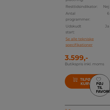
Resttidsindikator:
Nej
Antal
6
programmer:
Udskudt
Ja
start:
Se alle tekniske
specifikationer
3.599,-
Butikspris inkl. moms
TILFØJ TIL
KURV
FØJ
TIL
FAVORI