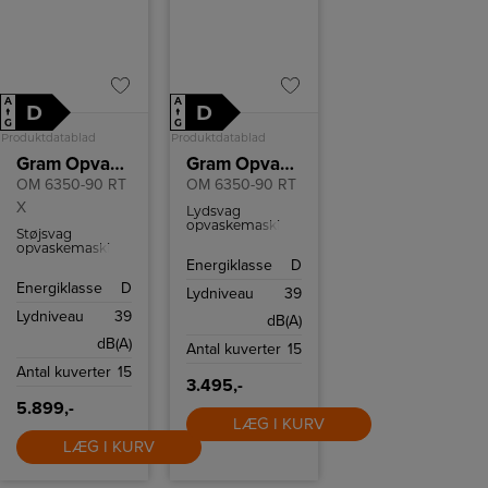
A
A
D
D
↑
↑
G
G
Produktdatablad
Produktdatablad
Gram Opvaskemaskine
Gram Opvaskemaskine
OM 6350-90 RT
OM 6350-90 RT
X
Lydsvag
opvaskemaskine
Støjsvag
med JetWash,
opvaskemaskine
fleksibel
fra Gram med
Energiklasse
D
indretning og
fleksibel
plads til 15
Energiklasse
D
indretning, 8
Lydniveau
39
kuverter.
programmer og
Lydniveau
39
plads til 15
dB(A)
kuverter.
dB(A)
Antal kuverter
15
Antal kuverter
15
3.495,-
5.899,-
LÆG I KURV
LÆG I KURV