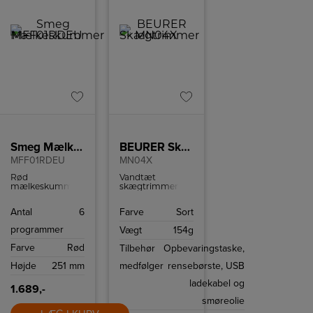
Smeg Mælkeskummer
BEURER Skægtrimmer
MFF01RDEU
MN04X
Rød
Vandtæt
mælkeskummer
skægtrimmer
fra Smeg med
med hele 10
chokoladeprogram
klippelængder og
Antal
6
Farve
Sort
og temperering
90 min. brugstid
op til 70 grader.
på en opladning.
programmer
Vægt
154g
3 års garanti.
Farve
Rød
Tilbehør
Opbevaringstaske,
Højde
251 mm
medfølger
rensebørste, USB
ladekabel og
1.689,-
smøreolie