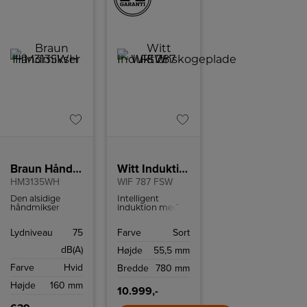
Braun Håndmikser
Witt Induktionskogeplade
HM3135WH
WIF 787 FSW
Den alsidige
Intelligent
håndmikser
induktion med
tilbyder
automatisk
ergonomisk
zoneaktivering,
Lydniveau
75
Farve
Sort
komfort og
78 cm bred,
bekvemmelighed,
facetslebet
dB(A)
Højde
55,5 mm
som gør det
glaskant og hvidt
hurtigt og nemt
display.
Farve
Hvid
Bredde
780 mm
at bage.
Højde
160 mm
10.999,-