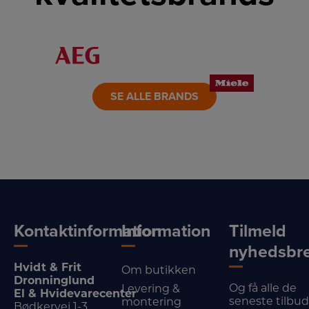
LINK
LINK
LINK
LINK
LINK
LINK
SE ALLE BRANDS
Kontaktinformation
Information
Tilmeld
nyhedsbr
Hvidt & Frit
Om butikken
Dronninglund
Og få alle de
Levering &
El & Hvidevarecenter
seneste tilbu
montering
Bødkervej 1-3