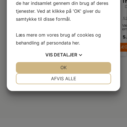
de har indsamlet gennem din brug af deres
D
tjenester. Ved at klikke på 'OK' giver du
.5
samtykke til disse formål.
Væ
em
Læs mere om vores brug af cookies og
Th
5.
i 
behandling af persondata
her
.
st
LÆG
ha
VIS
DETALJER
b
fu
fo
JA
NEJ
OK
JA
NEJ
NØDVENDIGE
PRÆFERENCER
AFVIS ALLE
JA
NEJ
JA
NEJ
MARKETING
STATISTIK