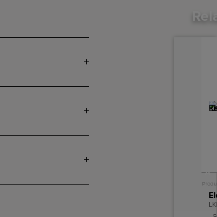
Rel
A
Produ
LK
5