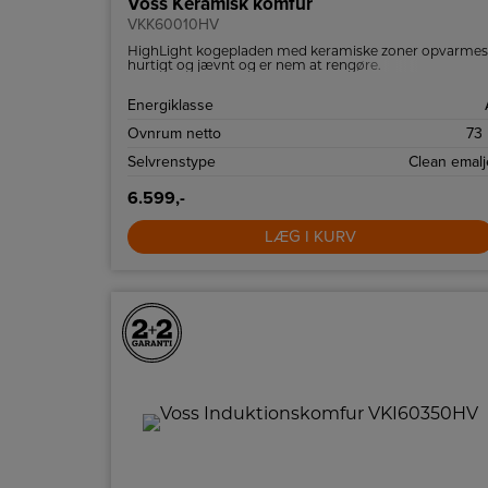
Voss Keramisk komfur
VKK60010HV
HighLight kogepladen med keramiske zoner opvarmes
hurtigt og jævnt og er nem at rengøre.
Energiklasse
Ovnrum netto
73 
Selvrenstype
Clean emalj
6.599,-
LÆG I KURV