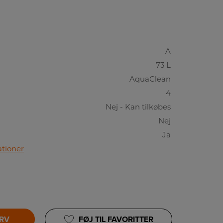
A
73 L
AquaClean
4
Nej - Kan tilkøbes
Nej
Ja
ationer
URV
FØJ TIL FAVORITTER