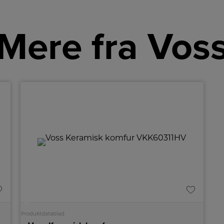
Mere fra Vos
A
Produktdatablad