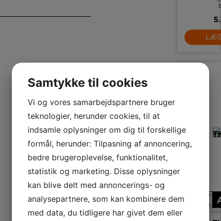
k
5.
mo
fu
LÆG
d
p
hv
må
fe
Samtykke til cookies
Vi og vores samarbejdspartnere bruger
teknologier, herunder cookies, til at
indsamle oplysninger om dig til forskellige
formål, herunder: Tilpasning af annoncering,
bedre brugeroplevelse, funktionalitet,
statistik og marketing. Disse oplysninger
kan blive delt med annoncerings- og
A
analysepartnere, som kan kombinere dem
↑
G
med data, du tidligere har givet dem eller
Produ