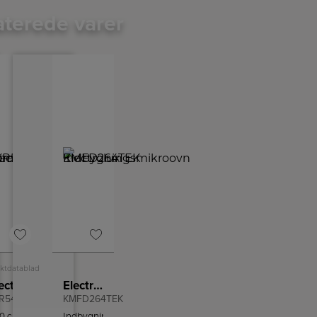
aterede varer
ktdatablad
Electrolux Keramisk komfur
Electrolux Indbygningsmikroovn
R54001NW
KMFD264TEK
0 cm
Indbygningsmikroovn