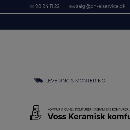
98 84 11 22
salg@pn-elservice.dk
Hop
LEVERING & MONTERING
til
indholdet
KOMFUR & OVNE
/
KOMFURER
/
KERAMISKE KOMFURER
Voss Keramisk kom