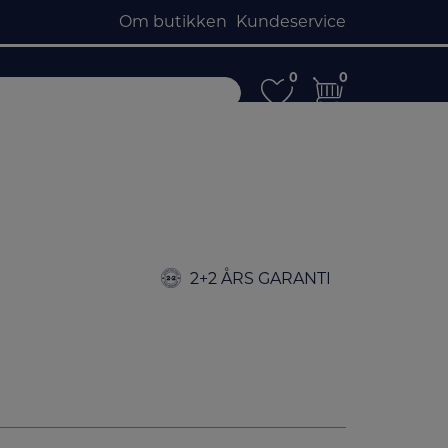
Om butikken
Kundeservice
0
0
0
0
2+2 ÅRS GARANTI