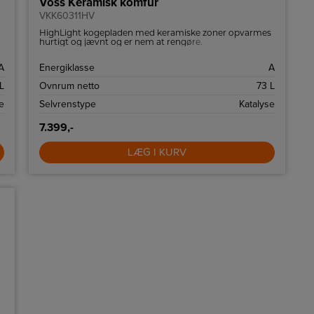
Voss Keramisk komfur
VKK60311HV
HighLight kogepladen med keramiske zoner opvarmes
hurtigt og jævnt og er nem at rengøre.
A
Energiklasse
A
L
Ovnrum netto
73 L
e
Selvrenstype
Katalyse
7.399,-
LÆG I KURV