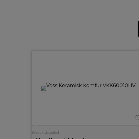
A
Produktdatablad