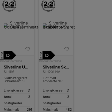
A
A
D
D
↑
↑
G
G
Produktdatablad
Produktdatablad
Silverline Udtræksemhætte
Silverline Skabsintegreret emhætte
SL 1116
SL 1201 HV
Skabsintegreret
Flot hvid
udtræksemhætte
emhætte der
med 3
monteres under
hastigheder, der
et skab.
Energiklasse
D
Energiklasse
D
betjenes med
Emhætten har 3
tryknapper. Den
hastigheder og
Antal
3
Antal
3
kommer med tre
betjenes med
frontfarver: stål,
knapper.
hastigheder
hastigheder
sort og hvid.
Maksimalt
291
Maksimalt
482