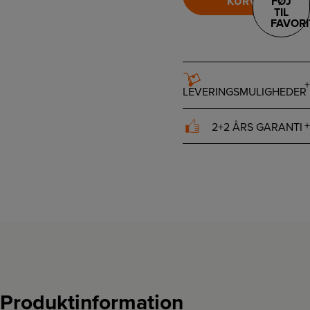
KURV
FØJ
TIL
FAVORI
LEVERINGSMULIGHEDER
2+2 ÅRS GARANTI
Produktinformation