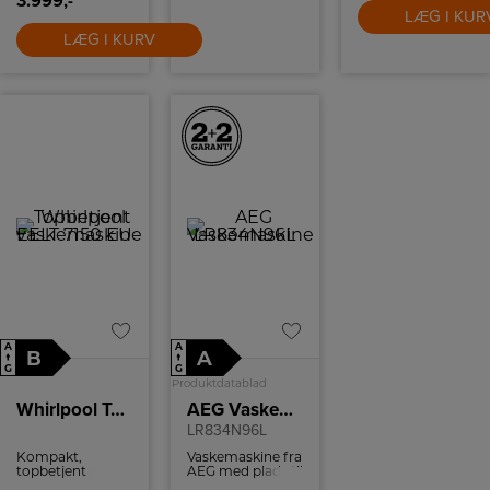
3.999,-
luppe har en
LÆG I KUR
dioptri på 3 (
forstørrer 3
LÆG I KURV
gange op) når
man skal se små
ting, ja så er det
blot at få luppen
hen over det. Der
medfølger beslag
til at montere
den på
bordpladen.
A
A
B
A
↑
↑
G
G
Produktdatablad
Whirlpool Topbetjent vaskemaskine EELT 7150 EU
AEG Vaskemaskine
LR834N96L
Kompakt,
Vaskemaskine fra
topbetjent
AEG med plads til
Whirlpool
9 kg.