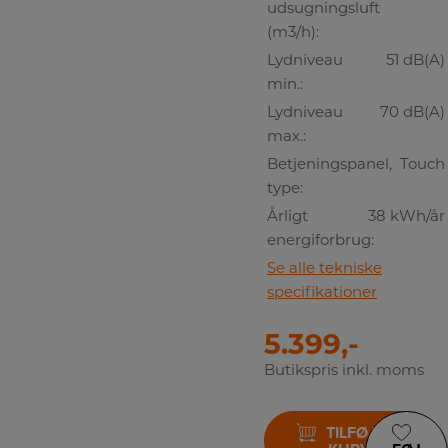
udsugningsluft
(m3/h):
Lydniveau
51 dB(A)
min.:
Lydniveau
70 dB(A)
max.:
Betjeningspanel,
Touch
type:
Årligt
38 kWh/år
energiforbrug:
Se alle tekniske
specifikationer
5.399,-
Butikspris inkl. moms
TILFØJ TIL