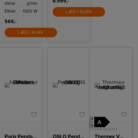
6.999,-
damp
g/min
Effekt
1300 W
LÆG I KURV
569,-
LÆG I KURV
A
A
↑
G
Produktdatablad
Paris Pendant Ø24 cm Hvid – hvidt kabel
OSLO Pendel Ø16 sort-eg GU10
Thermex Væghængt emhætte cm