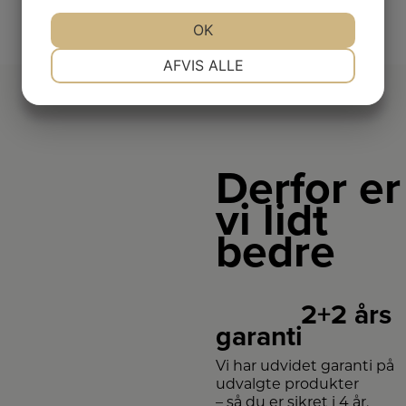
JA
NEJ
OK
JA
NEJ
NØDVENDIGE
PRÆFERENCER
AFVIS ALLE
JA
NEJ
JA
NEJ
MARKETING
STATISTIK
Derfor er
vi lidt
bedre
2+2 års
garanti
Vi har udvidet garanti på
udvalgte produkter
– så du er sikret i 4 år.