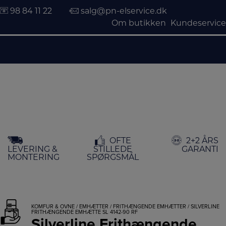
98 84 11 22
salg@pn-elservice.dk
Om butikken
Kundeservice
Hop
OFTE
2+2 ÅRS
til
LEVERING &
STILLEDE
GARANTI
indholdet
MONTERING
SPØRGSMÅL
KOMFUR & OVNE
/
EMHÆTTER
/
FRITHÆNGENDE EMHÆTTER
/ SILVERLINE
FRITHÆNGENDE EMHÆTTE SL 4142-90 RF
Silverline Frithængende