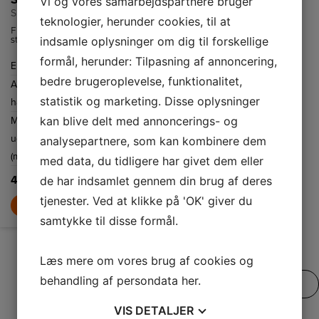
Vi og vores samarbejdspartnere bruger
SL 4142-60 RF
SL 1152 V3
teknologier, herunder cookies, til at
Flot emhætte i
Flot emhætte til
indsamle oplysninger om dig til forskellige
stål og buet glas.
indbygning i et
Stilren og nem at
skab og med
rengøre.
udtræk. Udstyret
formål, herunder: Tilpasning af annoncering,
Energiklasse
A+
Energiklasse
D
med et vaskbart
filter og god
bedre brugeroplevelse, funktionalitet,
Antal
3
Antal
2
belysning.
statistik og marketing. Disse oplysninger
hastigheder
hastigheder
kan blive delt med annoncerings- og
Maksimalt
246
Maksimalt
253
udsugningsluft
udsugningsluft
analysepartnere, som kan kombinere dem
(m3/h)
(m3/h)
med data, du tidligere har givet dem eller
4.999,-
1.199,-
de har indsamlet gennem din brug af deres
tjenester. Ved at klikke på 'OK' giver du
LÆG I KURV
LÆG I KURV
samtykke til disse formål.
Læs mere om vores brug af cookies og
behandling af persondata
her
.
SE VORES FULDE UDVALG
VIS
DETALJER