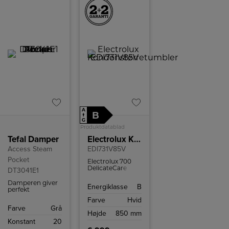
A
B
↑
G
Produktdatablad
Tefal Damper
Electrolux Kondenstørretumbler
Access Steam
EDI731V85V
Pocket
Electrolux 700
DelicateCare
DT3041E1
tørretumbler
med
Damperen giver
Energiklasse
B
varmepumpeteknologi
perfekt
og WiFi-styring.
hverdagsbrug og
Farve
Hvid
Perfekt tørring til
er sikker at bruge
Farve
Grå
sarte tekstiler og
på alle stoffer.
Højde
850 mm
høj
Konstant
20
energieffektivitet.