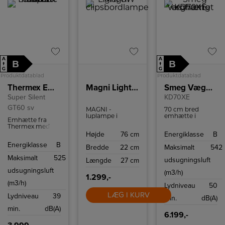
A
A
B
B
↑
↑
G
G
Produktdatablad
Produktdatablad
Thermex Emhætte
Magni Light 8W clipsbordlampe
Smeg Væghængt emhætte
Super Silent
KD70XE
GT60 sv
MAGNI -
70 cm bred
luplampe i
emhætte i
Emhætte fra
hvidlakeret
klassisk design.
Thermex med
metal, er en ny
Den kan styres
kraftig ydeevne,
Højde
76 cm
Energiklasse
B
smart model
med fire
lav støj, LED-
hvor der er tilført
hastigheder.
Energiklasse
B
belysning, nem
Bredde
22 cm
Maksimalt
542
at det gode og
rengøring og
ikke mindst et
Maksimalt
525
mulighed for Top
udsugningsluft
Længde
27 cm
nyt smart design,
Link-styring.
lampen giver en
udsugningsluft
(m3/h)
super god
1.299,-
belysning og ikke
(m3/h)
Lydniveau
50
mindst er den
fleksibel i alle led,
LÆG I KURV
Lydniveau
39
min.
dB(A)
en lampe der har
et utal af
min.
dB(A)
anvendelses
6.199,-
muligheder. Selv