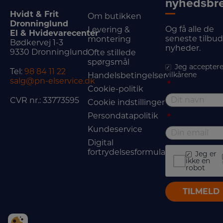
nyhedsbr
Hvidt & Frit
Om butikken
Dronninglund
Og få alle de
Levering &
El & Hvidevarecenter
seneste tilbu
montering
Bødkervej 1-3
nyheder.
9330 Dronninglund
Ofte stillede
spørgsmål
Jeg acceptere
Tel:
98 84 11 22
vilkårene
Handelsbetingelser
salg@pn-elservice.dk
*
Cookie-politik
CVR nr.: 33773595
Cookie indstillinger
Persondatapolitik
*
Kundeservice
Digital
fortrydelsesformular
Jeg er
ikke en
robot