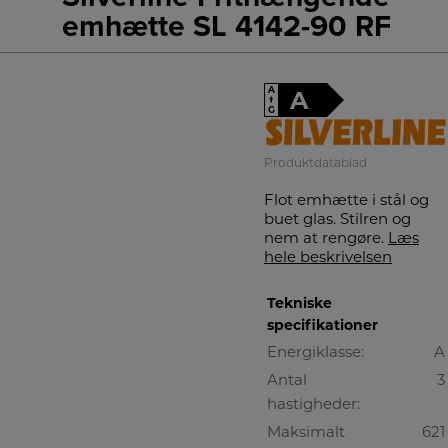
emhætte SL 4142-90 RF
A
A
↑
G
Produktdatablad
Flot emhætte i stål og
buet glas. Stilren og
nem at rengøre.
Læs
hele beskrivelsen
Tekniske
specifikationer
Energiklasse:
A
Antal
3
hastigheder:
Maksimalt
621