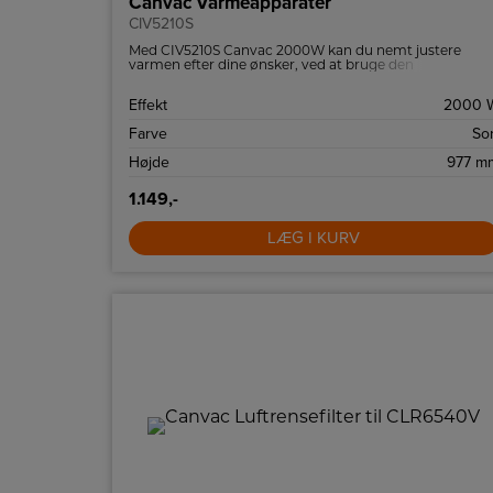
Canvac Varmeapparater
CIV5210S
Med CIV5210S Canvac 2000W kan du nemt justere
varmen efter dine ønsker, ved at bruge den
medfølgende fjernbetjening eller den indbyggede
termostat.
Effekt
2000 
Farve
Sor
Højde
977 m
1.149,-
LÆG I KURV