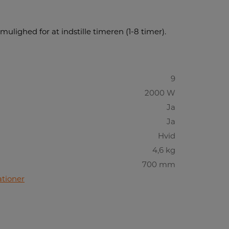
ulighed for at indstille timeren (1-8 timer).
9
2000 W
Ja
Ja
Hvid
4,6 kg
700 mm
ationer