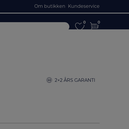
Om butikken
Kundeservice
0
0
0
0
2+2 ÅRS GARANTI