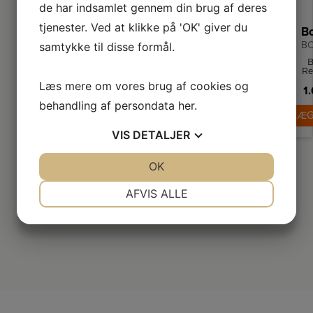
de har indsamlet gennem din brug af deres
tjenester. Ved at klikke på 'OK' giver du
BC
samtykke til disse formål.
B
Re
1
Læs mere om vores brug af cookies og
1
t
st
behandling af persondata
her
.
me
LÆG
fu
Li
VIS
DETALJER
b
Al
Hi
JA
NEJ
OK
JA
NEJ
d
Po
NØDVENDIGE
PRÆFERENCER
AFVIS ALLE
e
re
JA
NEJ
JA
NEJ
p
gu
MARKETING
STATISTIK