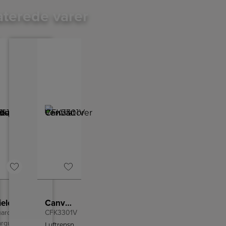
aterede varer
Miele Støvsuger
Canvac Ventilatorer
ard S1
CFK3301V
arquet
Luftrensning