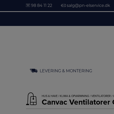
98 84 11 22
salg@pn-elservice.dk
Hop
LEVERING & MONTERING
til
indholdet
HUS & HAVE
/
KLIMA & OPVARMNING
/
VENTILATORER
/ 
Canvac Ventilatore