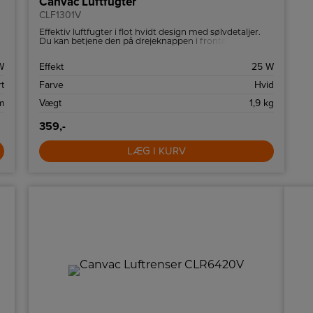
Canvac Luftfugter
CLF1301V
Effektiv luftfugter i flot hvidt design med sølvdetaljer.
Du kan betjene den på drejeknappen i fronten og nemt
flytte den til der, hvor det passer dig.
W
Effekt
25 W
t
Farve
Hvid
m
Vægt
1,9 kg
359,-
LÆG I KURV