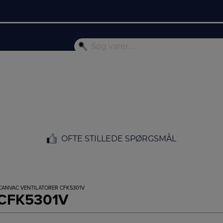
OFTE STILLEDE SPØRGSMÅL
CANVAC VENTILATORER CFK5301V
r CFK5301V