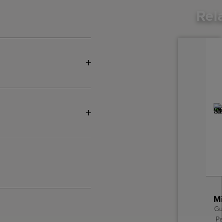
Rel
Gu
P