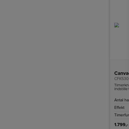
Canvac
CFK530
Timerkna
indstille
Antal h
Effekt
Timerfu
1.799,-