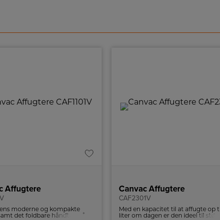
 Affugtere
Canvac Affugtere
1V
CAF2301V
rens moderne og kompakte
Med en kapacitet til at affugte op t
samt det foldbare håndtag på
liter om dagen er den ideel til stø