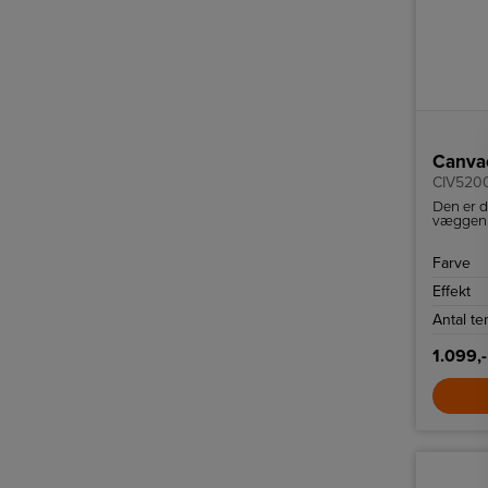
Canva
CIV520
Den er d
væggen 
kulfiber
behagel
Farve
Effekt
Antal te
1.099,-