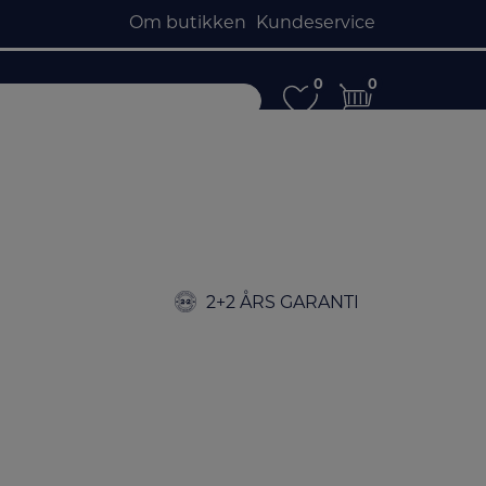
Om butikken
Kundeservice
0
0
0
0
2+2 ÅRS GARANTI