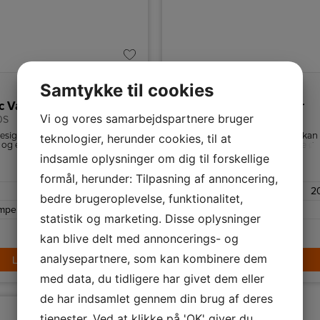
Samtykke til cookies
c Varmeapparater
Canvac Varmeapparater
Vi og vores samarbejdspartnere bruger
0S
CIV5210S
teknologier, herunder cookies, til at
esignet til at blive monteret på
Med CIV5210S Canvac 2000W kan
og er udstyret med en
nemt justere varmen efter dine øn
lampe, der giver en blød og
ved at bruge den medfølgende
indsamle oplysninger om dig til forskellige
ig varme.
fjernbetjening eller den indbygge
Sort
Farve
termostat.
formål, herunder: Tilpasning af annoncering,
2000 W
Effekt
2
bedre brugeroplevelse, funktionalitet,
mperaturindstillinger
4
Antal temperaturindstillinger
statistik og marketing. Disse oplysninger
1.149,-
kan blive delt med annoncerings- og
analysepartnere, som kan kombinere dem
LÆG I KURV
LÆG I KURV
med data, du tidligere har givet dem eller
de har indsamlet gennem din brug af deres
tjenester. Ved at klikke på 'OK' giver du