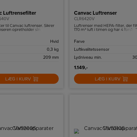
 Luftrensefilter
Canvac Luftrenser
6540V
CLR6420V
er til Canvac luftrenser. Sikrer
Luftrenser med HEPA-filter, der fil
enseren opretholder sin
170 m³ luft i timen og har 4 forskel
t.
hastighedsindstillinger.
Hvid
Farve
0,3 kg
Luftkvalitetssensor
209 mm
Lydniveau min.
30
1.149,-
LÆG I KURV
LÆG I KURV