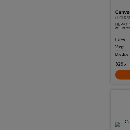
Canvac
til CLR
HEPA filt
at luftr
kapacite
Farve
Vægt
Bredde
329,-