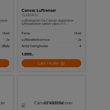
Canvac Luftrenser
CLR6540V
trerer
Luftrenseren fra Canvac registrerer
lige
luftkvaliteten takket være indbyggede
sensorer og har en automatisk tilstand,
der starter, når luften skal rengøres lidt
Hvid
Farve
Hvid
ekstra.
Ja
Luftkvalitetssensor
Ja
 dB(A)
Antal hastigheder
4
1.899,-
LÆG I KURV