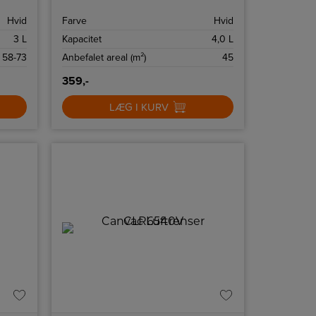
drejeknappen i fronten og nemt flytte
den til der, hvor det passer dig.
Hvid
Farve
Hvid
3 L
Kapacitet
4,0 L
58-73
Anbefalet areal (m²)
45
359,-
LÆG I KURV