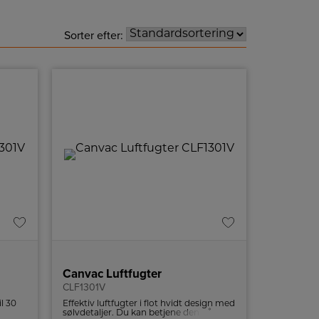
Sorter efter:
Canvac Luftfugter
CLF1301V
il 30
Effektiv luftfugter i flot hvidt design med
rre rum
sølvdetaljer. Du kan betjene den på