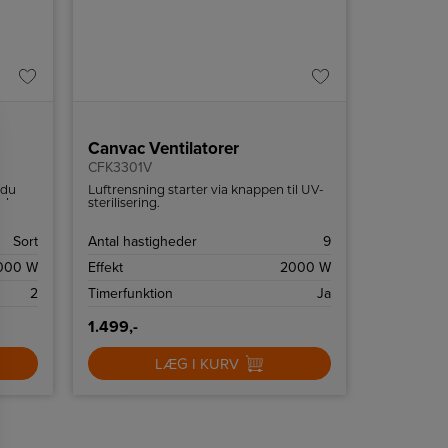
Canvac Ventilatorer
CFK3301V
 du
Luftrensning starter via knappen til UV-
sker,
sterilisering.
de
Sort
Antal hastigheder
9
000 W
Effekt
2000 W
2
Timerfunktion
Ja
1.499,-
LÆG I KURV