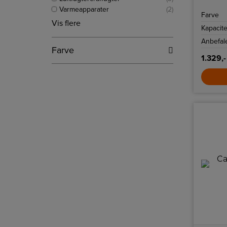
toppen, 
Varmeapparater
(2)
hvor du 
Farve
Vis flere
Kapacite
Anbefale
Farve
1.329,-