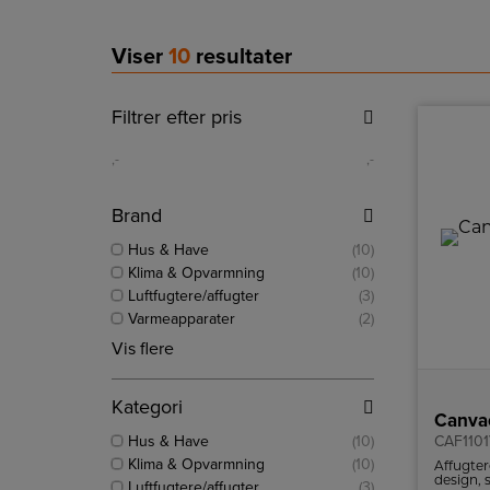
Viser
10
resultater
Filtrer efter pris
,-
,-
Brand
Hus & Have
(10)
Klima & Opvarmning
(10)
Luftfugtere/affugter
(3)
Varmeapparater
(2)
Vis flere
Kategori
Canvac
Hus & Have
(10)
CAF110
Klima & Opvarmning
(10)
Affugte
design, 
Luftfugtere/affugter
(3)