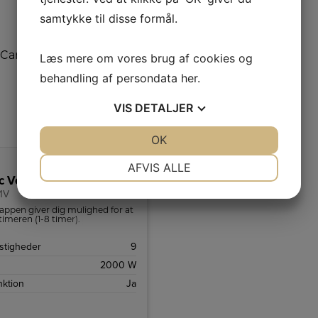
samtykke til disse formål.
Læs mere om vores brug af cookies og
behandling af persondata
her
.
VIS
DETALJER
JA
NEJ
OK
JA
NEJ
NØDVENDIGE
PRÆFERENCER
AFVIS ALLE
 Ventilatorer
JA
NEJ
JA
NEJ
1V
MARKETING
STATISTIK
ppen giver dig mulighed for at
 timeren (1-8 timer).
astigheder
9
2000 W
nktion
Ja