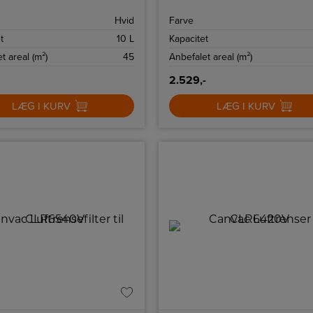
gør den nem at flytte derhen,
mellem 58-73 m².
har mest brug for det.
Hvid
Farve
t
10 L
Kapacitet
t areal (m²)
45
Anbefalet areal (m²)
2.529,-
LÆG I KURV
LÆG I KURV