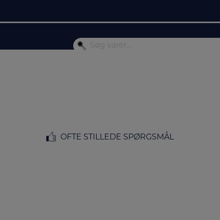
OFTE STILLEDE SPØRGSMÅL
FORSIDE
/
MÆRKER
/ CANVAC
Canvac