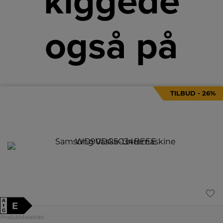
kiggede
også på
TILBUD - 26%
A
E
↑
G
Produktdatablad