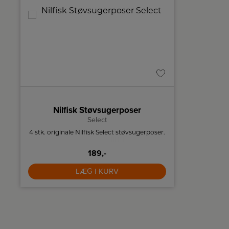
Nilfisk Støvsugerposer
Select
4 stk. originale Nilfisk Select støvsugerposer.
Tefal Dampst
e
stoffer og 
189,-
LÆG I KURV