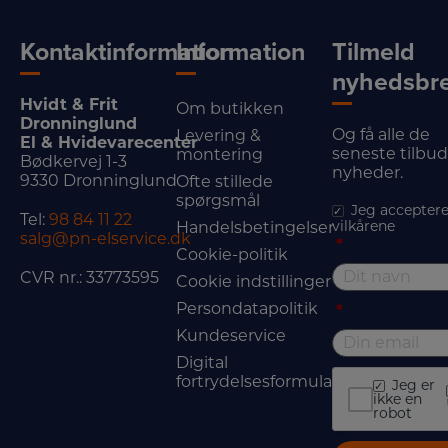
Kontaktinformation
Information
Tilmeld
nyhedsbr
Hvidt & Frit
Om butikken
Dronninglund
Og få alle de
Levering &
El & Hvidevarecenter
seneste tilbu
montering
Bødkervej 1-3
nyheder.
9330 Dronninglund
Ofte stillede
spørgsmål
Jeg acceptere
Tel:
98 84 11 22
vilkårene
Handelsbetingelser
salg@pn-elservice.dk
*
Cookie-politik
CVR nr.: 33773595
Cookie indstillinger
Persondatapolitik
*
Kundeservice
Digital
fortrydelsesformular
Jeg er
ikke en
robot