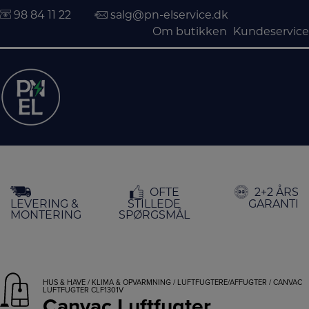
98 84 11 22
salg@pn-elservice.dk
Om butikken
Kundeservice
Hop
OFTE
2+2 ÅRS
til
LEVERING &
STILLEDE
GARANTI
indholdet
MONTERING
SPØRGSMÅL
HUS & HAVE
/
KLIMA & OPVARMNING
/
LUFTFUGTERE/AFFUGTER
/ CANVAC
LUFTFUGTER CLF1301V
Canvac Luftfugter