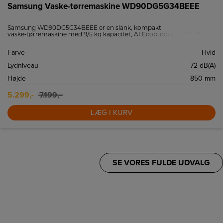
Samsung Vaske-tørremaskine WD90DG5G34BEEE
Samsung WD90DG5G34BEEE er en slank, kompakt
vaske‑tørremaskine med 9/5 kg kapacitet, AI Ecobubble og Hygiene
Steam. Super Speed, Air Wash, 1400 omdr. og Wi‑Fi giver hurtig,
skånsom og smart hverdagsvask.
Farve
Hvid
Lydniveau
72 dB(A)
Højde
850 mm
5.299,-
7.199,-
LÆG I KURV
SE VORES FULDE UDVALG