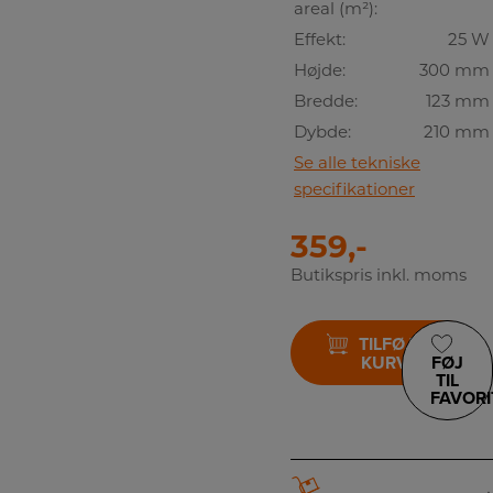
areal (m²):
Effekt:
25 W
Højde:
300 mm
Bredde:
123 mm
Dybde:
210 mm
Se alle tekniske
specifikationer
359,-
Butikspris inkl. moms
TILFØJ TIL
KURV
FØJ
TIL
FAVORI