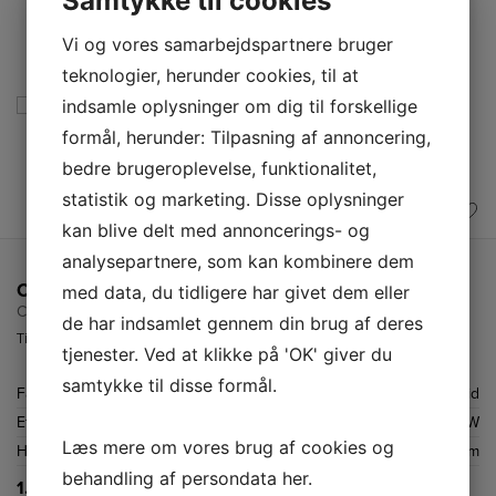
Samtykke til cookies
Vi og vores samarbejdspartnere bruger
teknologier, herunder cookies, til at
indsamle oplysninger om dig til forskellige
formål, herunder: Tilpasning af annoncering,
bedre brugeroplevelse, funktionalitet,
statistik og marketing. Disse oplysninger
kan blive delt med annoncerings- og
analysepartnere, som kan kombinere dem
Canvac Ventilatorer
med data, du tidligere har givet dem eller
CFK5301V
de har indsamlet gennem din brug af deres
Timerknappen giver dig mulighed for at indstille timeren (1-8 timer).
tjenester. Ved at klikke på 'OK' giver du
samtykke til disse formål.
Farve
Hvid
Effekt
2000 W
Læs mere om vores brug af cookies og
Højde
700 mm
behandling af persondata
her
.
1.799,-