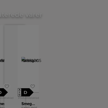
aterede varer
A
D
D
↑
G
ktdatablad
Produktdatablad
Smeg Køleskab
Smeg Køleskab