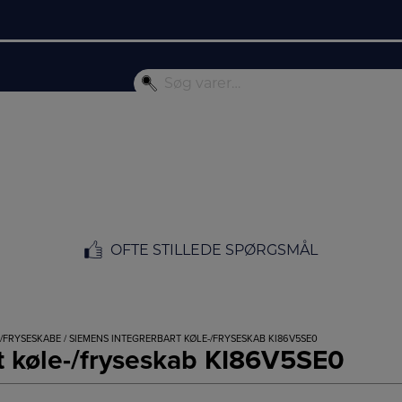
OFTE STILLEDE SPØRGSMÅL
-/FRYSESKABE
/ SIEMENS INTEGRERBART KØLE-/FRYSESKAB KI86V5SE0
t køle-/fryseskab KI86V5SE0