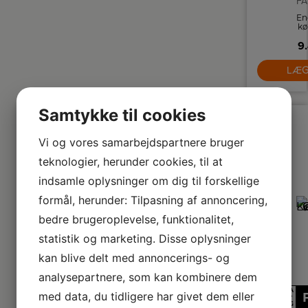
FA
En
kø
fr
9.
m
ju
LÆG
hy
fl
o
be
Samtykke til cookies
Vi og vores samarbejdspartnere bruger
teknologier, herunder cookies, til at
indsamle oplysninger om dig til forskellige
formål, herunder: Tilpasning af annoncering,
bedre brugeroplevelse, funktionalitet,
statistik og marketing. Disse oplysninger
kan blive delt med annoncerings- og
analysepartnere, som kan kombinere dem
A
med data, du tidligere har givet dem eller
↑
G