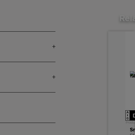
Rel
A
↑
G
Produ