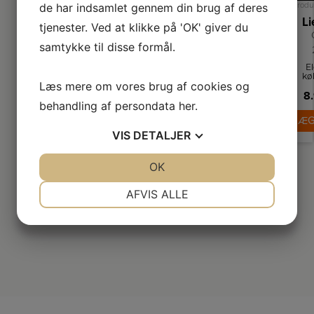
de har indsamlet gennem din brug af deres
Produ
tjenester. Ved at klikke på 'OK' giver du
samtykke til disse formål.
E
kø
Læs mere om vores brug af cookies og
8.
pl
he
behandling af persondata
her
.
LÆG
kø
VIS
DETALJER
fro
JA
NEJ
OK
JA
NEJ
NØDVENDIGE
PRÆFERENCER
AFVIS ALLE
JA
NEJ
JA
NEJ
MARKETING
STATISTIK