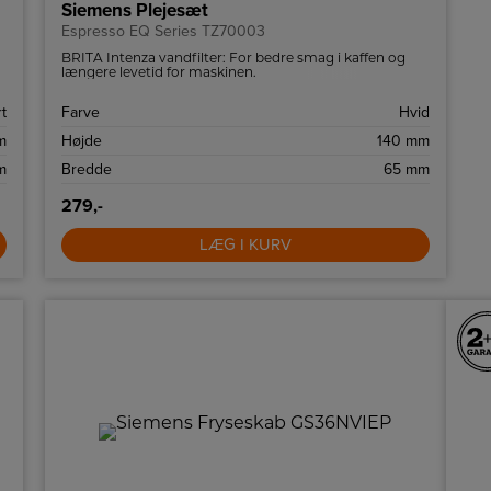
Siemens Plejesæt
Espresso EQ Series TZ70003
BRITA Intenza vandfilter: For bedre smag i kaffen og
længere levetid for maskinen.
t
Farve
Hvid
m
Højde
140 mm
m
Bredde
65 mm
279,-
LÆG I KURV