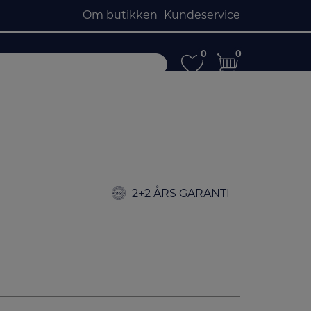
Om butikken
Kundeservice
0
0
0
0
2+2 ÅRS GARANTI