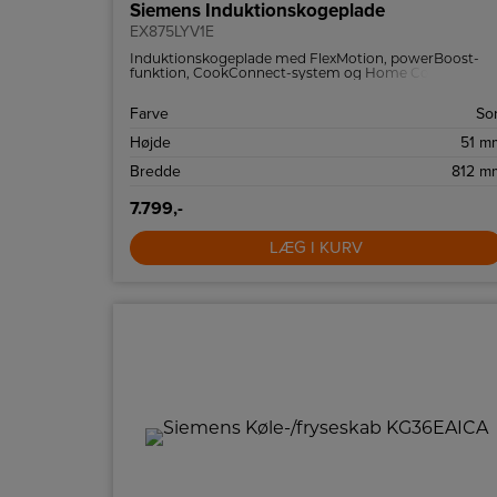
Siemens Induktionskogeplade
EX875LYV1E
Induktionskogeplade med FlexMotion, powerBoost-
funktion, CookConnect-system og Home Connect.
Farve
Sor
Højde
51 m
Bredde
812 m
7.799,-
LÆG I KURV