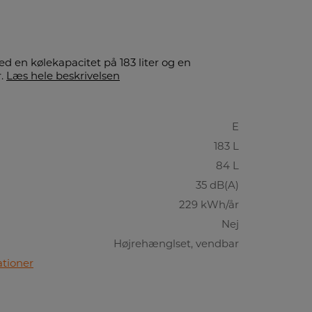
d en kølekapacitet på 183 liter og en
r.
Læs hele beskrivelsen
E
183 L
84 L
35 dB(A)
229 kWh/år
Nej
Højrehænglset, vendbar
ationer