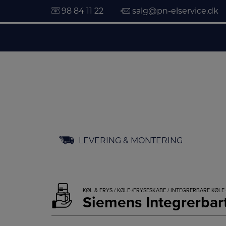
98 84 11 22
salg@pn-elservice.dk
Hop
LEVERING & MONTERING
til
indholdet
KØL & FRYS
/
KØLE-/FRYSESKABE
/
INTEGRERBARE KØLE
Siemens Integrerbar