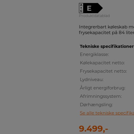
A
E
↑
G
Produktdatablad
Integrerbart køleskab me
frysekapacitet på 84 lite
Tekniske specifikationer
Energiklasse:
Kølekapacitet netto:
Frysekapacitet netto:
Lydniveau:
Årligt energiforbrug:
Afrimningssystem:
Dørhængsling:
Se alle tekniske specifik
9.499,-