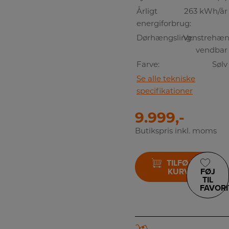
Årligt
263 kWh/år
energiforbrug:
Dørhængsling:
Venstrehæng
vendbar
Farve:
Sølv
Se alle tekniske
specifikationer
9.999,-
Butikspris inkl. moms
TILFØJ TIL
KURV
FØJ
TIL
FAVORI