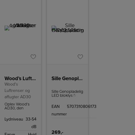
Wood’s Luftrenser og affugter AD30
Sille Genopladelig 3 stk. sæt H10/12,5/15cm
Wood's
Luftrenser og
Sille Genopladelig
LED bloklys fra
affugter AD30
Sirius er et
bæredygtigt og
Oplev Wood’s
EAN
5707310806173
miljøvenligt
AD30, den
alternativ til
perfekte
nummer
traditionelle
kombination af
Lydniveau
33-54
stearinlys. Det
affugter og
indbyggede
luftrenser,
dB
genopladelige
specielt designet
batteri betyder,
til lejligheder,
269,-
Farve
Hvid
at du ikke