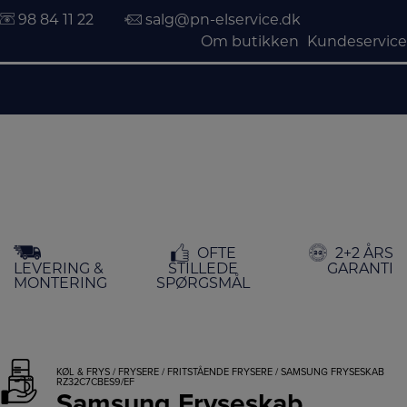
98 84 11 22
salg@pn-elservice.dk
Om butikken
Kundeservice
Hop
OFTE
2+2 ÅRS
til
LEVERING &
STILLEDE
GARANTI
indholdet
MONTERING
SPØRGSMÅL
KØL & FRYS
/
FRYSERE
/
FRITSTÅENDE FRYSERE
/ SAMSUNG FRYSESKAB
RZ32C7CBES9/EF
Samsung Fryseskab