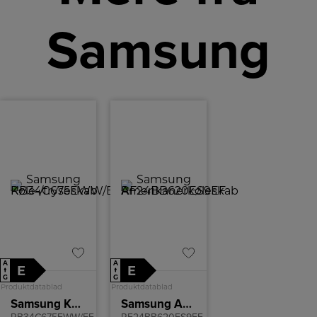
Samsung
A
A
E
E
↑
↑
G
G
Produktdatablad
Produktdatablad
Samsung Køle-/fryseskab
Samsung Amerikanerkøleskab