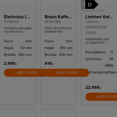
A
D
↑
G
Produktdatablad
Electrolux Induktionskogeplade
Braun Kaffemaskine
Liebherr Køleskab SRBsdd 526i-22 001
HOI624S
KF1100BK
Liebherr
SRBSDD526I-
Induktionskogeplade
Efter 40 minutter
fra Electrolux
slukker den
22001
med touch-
automatisk for at
betjening,
sikre din
Køleskabet har
Farve
Sort
Farve
Sort
boosterfunktion
sikkerhed og
en kapacitet på
og funktionslås.
spare energi.
hele 384 liter,
Højde
53 mm
Højde
310 mm
hvilket giver
Energiklasse
D
rigelig plads til
Bredde
560 mm
Bredde
250 mm
dine madvarer.
Lydniveau
34
Det er udstyret
2.999,-
419,-
med seks hylder,
dB(A)
hvoraf en er
delelig og fem er
Dørhængsling
Højr
LÆG I KURV
LÆG I KURV
højdejusterbare,
så du kan tilpasse
pladsen til dine
behov.
22.999,-
LÆG I KUR