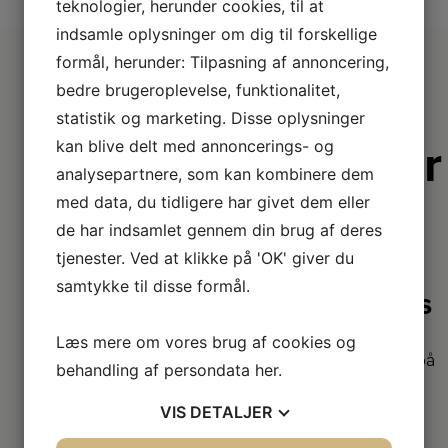
teknologier, herunder cookies, til at
indsamle oplysninger om dig til forskellige
formål, herunder: Tilpasning af annoncering,
bedre brugeroplevelse, funktionalitet,
statistik og marketing. Disse oplysninger
Derfor er
kan blive delt med annoncerings- og
analysepartnere, som kan kombinere dem
vi lidt
med data, du tidligere har givet dem eller
bedre
de har indsamlet gennem din brug af deres
tjenester. Ved at klikke på 'OK' giver du
samtykke til disse formål.
2+2 års
garanti
Læs mere om vores brug af cookies og
Vi har udvidet garanti på
behandling af persondata
her
.
udvalgte produkter
– så du er sikret i 4 år.
VIS
DETALJER