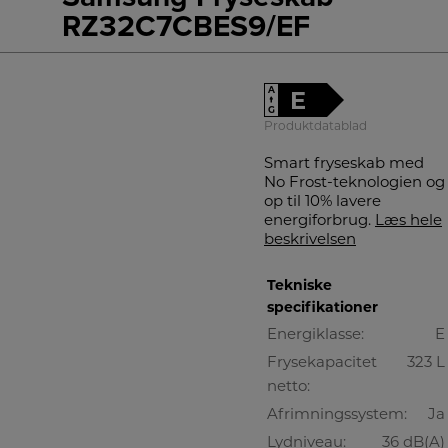
RZ32C7CBES9/EF
A
E
↑
G
Produktdatablad
Smart fryseskab med
No Frost-teknologien og
op til 10% lavere
energiforbrug.
Læs hele
beskrivelsen
Tekniske
specifikationer
Energiklasse:
E
Frysekapacitet
323 L
netto:
Afrimningssystem:
Ja
Lydniveau:
36 dB(A)