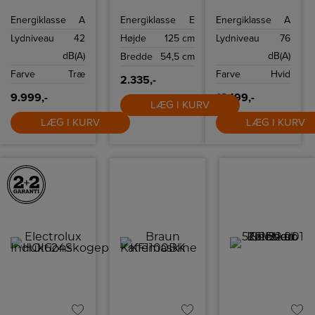
system består af
stor transparent
kapacitet på 9 kg,
robuste
grøntsagsskuffe,
ActiveDrum
Energiklasse
A
Energiklasse
E
Energiklasse
A
nylonbelagte
brudsikre
samt et bredt
stålkurve, der
glashylder samt
udvalg af
Lydniveau
42
Højde
125 cm
Lydniveau
76
nemt kan
automatisk
programmer, der
justeres til
afrimning.
tager sig
dB(A)
dB(A)
Bredde
54,5 cm
forskellige højder,
grundigt, men
alt efter hvad du
skånsomt af dit
Farve
Træ
Farve
Hvid
skal vaske. Asko
tøj.
2.335,-
har markedets
mest fleksible
9.999,-
12.199,-
kurvesystem,
LÆG I KURV
som naturligvis
LÆG I KURV
LÆG I KURV
er designet efter
dit behov for at
kunne fylde så
mange fade som
muligt i
maskinen.