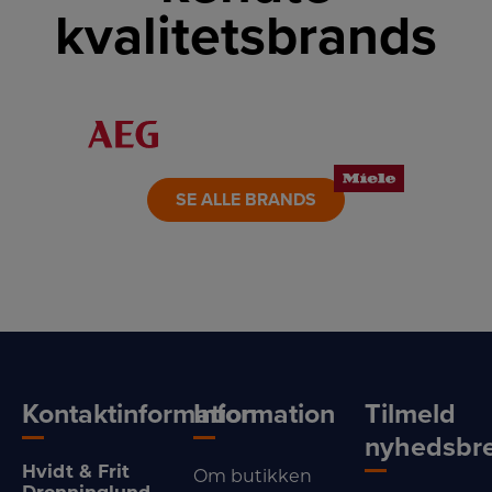
diameter på 5
kvalitetsbrands
cm. Højden på
lysene er hhv. 10
cm, 12,5 cm og 15
cm.​Brændetiden
er ca. 195 timer
på et fuldt opladt
LINK
LINK
LINK
batteri.
LINK
LINK
LINK
SE ALLE BRANDS
Kontaktinformation
Information
Tilmeld
nyhedsbr
Hvidt & Frit
Om butikken