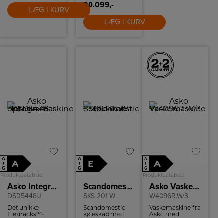
design af dansk
20.099,-
LÆG I KURV
når det er bedst
og et touch af
LÆG I KURV
det italienske fra
Emanuele.
A
A
A
A
E
A
↑
↑
↑
G
G
G
Produktdatablad
Produktdatablad
Asko Integrerbar opvaskemaskine
Scandomestic Køleskab
Asko Vaskemaskine
DSD5448IJ
SKS 201 W
W4096R.W/3
Det unikke
Scandomestic
Vaskemaskine fra
Flexiracks™-
køleskab med
Asko med