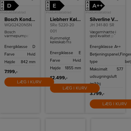
A
A
A
D
E
A++
↑
↑
↑
G
G
G
Produktdatablad
Produktdatablad
Produktdatablad
Bosch Kondenstørretumbler
Liebherr Køleskab
Silverline Væghængt emhætte
WQG2420NSN
SRe 5220-20
JH 341-80 SR
001
Bosch
Vægemhætte i
varmepumpetørretumbler
god kvalitet på
Rummeligt
med 9 kg
80 cm og meget
køleskab fra
kapacitet,
lav lydniveau.
Liebherr med
Energiklasse
D
Energiklasse
A++
AutoDry
plads til 399 liter
sensorteknologi,
Energiklasse
E
kølevarer og
Farve
Hvid
Betjeningspanel,
Finge
EasyClean
EasyFresh skuffe.
kondensfilter,
Farve
Hvid
type
bet
Højde
842 mm
energiklasse A++
og støjniveau på
Højde
1855 mm
Maksimalt
577
63 dB.
7.199,-
udsugningsluft
12.499,-
LÆG I KURV
(m3/h)
LÆG I KURV
3.799,-
LÆG I KURV