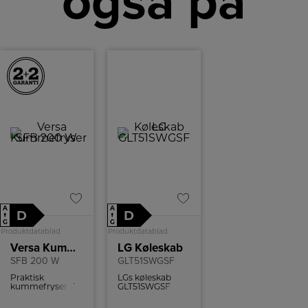
også på
A
A
D
D
↑
↑
G
G
Produktdatablad
Produktdatablad
Versa Kummefryser
LG Køleskab
SFB 200 W
GLT51SWGSF
Praktisk
LGs køleskab
kummefryser der
GLT51SWGSF
trods sin
kommer i et
størrelse har en
stilrent design