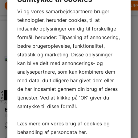
LÆG I KURV
LÆG I KURV
LÆG I KUR
Vi og vores samarbejdspartnere bruger
teknologier, herunder cookies, til at
indsamle oplysninger om dig til forskellige
formål, herunder: Tilpasning af annoncering,
bedre brugeroplevelse, funktionalitet,
statistik og marketing. Disse oplysninger
kan blive delt med annoncerings- og
analysepartnere, som kan kombinere dem
med data, du tidligere har givet dem eller
de har indsamlet gennem din brug af deres
A
A
A
D
↑
↑
tjenester. Ved at klikke på 'OK' giver du
G
G
Produktdatablad
Produktdatablad
samtykke til disse formål.
Electrolux Skabsintegreret emhætte
Electrolux Skabsintegreret emhætte
LFG716X
EFU216W
Læs mere om vores brug af cookies og
700 Hob2Hood
Funktionel
teknologi
emhætte med 3
betyder, at
hastigheder.
behandling af persondata
her
.
kogepladen
Emhætten