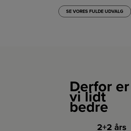
SE VORES FULDE UDVALG
Derfor er
vi lidt
bedre
2+2 års