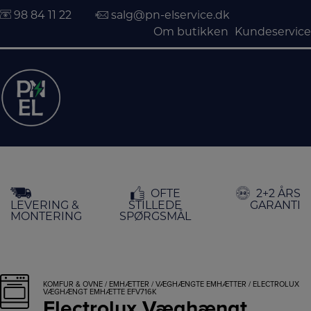
98 84 11 22
salg@pn-elservice.dk
Om butikken
Kundeservice
Hop
OFTE
2+2 ÅRS
til
LEVERING &
STILLEDE
GARANTI
indholdet
MONTERING
SPØRGSMÅL
KOMFUR & OVNE
/
EMHÆTTER
/
VÆGHÆNGTE EMHÆTTER
/ ELECTROLUX
VÆGHÆNGT EMHÆTTE EFV716K
Electrolux Væghængt