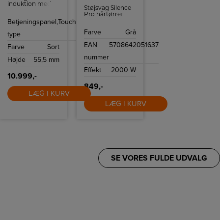
induktion med
Støjsvag Silence
automatisk
Pro hårtørrer
zoneaktivering,
med 3
Betjeningspanel,
Touch
78 cm bred,
varmeindstillinger
facetslebet
Farve
Grå
og 2 hastigheder
type
glaskant og hvidt
samt heat boost-
display.
EAN
5708642051637
og
Farve
Sort
koldluftsfunktionen.
nummer
Højde
55,5 mm
Effekt
2000 W
10.999,-
849,-
LÆG I KURV
LÆG I KURV
SE VORES FULDE UDVALG