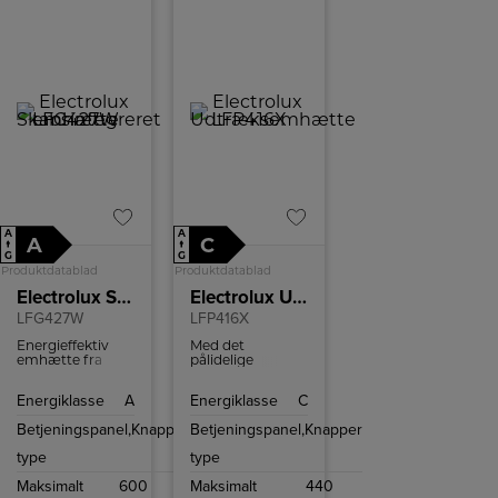
A
A
A
C
↑
↑
G
G
Produktdatablad
Produktdatablad
Electrolux Skabsintegreret emhætte
Electrolux Udtræksemhætte
LFG427W
LFP416X
Energieffektiv
Med det
emhætte fra
pålidelige
Electrolux med
fedtfilter holdes
kraftig motor og
dit køkken friskt
Energiklasse
A
Energiklasse
C
LED-belysning.
og rent. Filteret
opfanger fedt og
Betjeningspanel,
Knapper
Betjeningspanel,
Knapper
andre partikler
fra
type
type
madlavningen,
og det kan nemt
Maksimalt
600
Maksimalt
440
vaskes eller