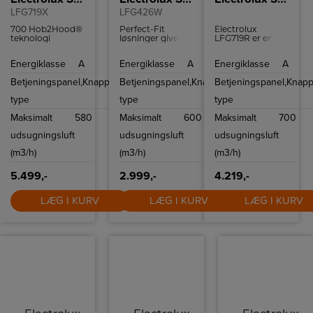
LFG719X
LFG426W
700 Hob2Hood®
Perfect-Fit
Electrolux
teknologi
løsninger giver
LFG719R er en
betyder, at
en brugervenlig
fuldt integreret
kogepladen
udskiftning af din
80 cm emhætte i
Energiklasse
A
Energiklasse
A
Energiklasse
A
automatisk
nuværende
sort med
regulerer
emhætte. Og 25
Hob2Hood,
Betjeningspanel,
Knapper
Betjeningspanel,
Knapper
Betjeningspanel,
Knapp
emhættens
% færre
kraftig
indstillinger
monteringstrin
udsugning, stille
type
type
type
med værktøjsfrie
drift og klare
muligheder for
LED-lys. Nem
Maksimalt
580
Maksimalt
600
Maksimalt
700
hurtig og præcis
vedligeholdelse
Best-in-Class
med vaskbare
udsugningsluft
udsugningsluft
udsugningsluft
montering af din
filtre og fleksibel
nye emhætte.
aftræk/recirkulation.
(m3/h)
(m3/h)
(m3/h)
5.499,-
2.999,-
4.219,-
LÆG I KURV
LÆG I KURV
LÆG I KURV