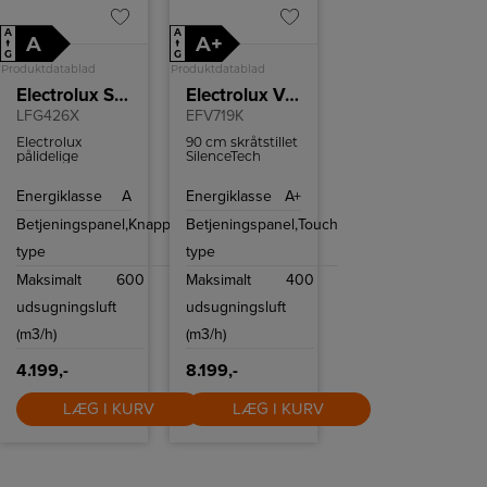
A
A
A
A+
↑
↑
G
G
Produktdatablad
Produktdatablad
Electrolux Skabsintegreret emhætte
Electrolux Væghængt emhætte
LFG426X
EFV719K
Electrolux
90 cm skråtstillet
pålidelige
SilenceTech
fedtfiltre betyder,
vægemhætte i
at du altid kan
sort glas og stål.
Energiklasse
A
Energiklasse
A+
nyde et rent
Med Hob2Hood
køkken
funktionen kan
Betjeningspanel,
Knapper
Betjeningspanel,
Touch
emhætten styres
direkte fra en
type
type
kogeplade med
samme funktion.
Maksimalt
600
Maksimalt
400
udsugningsluft
udsugningsluft
(m3/h)
(m3/h)
4.199,-
8.199,-
LÆG I KURV
LÆG I KURV