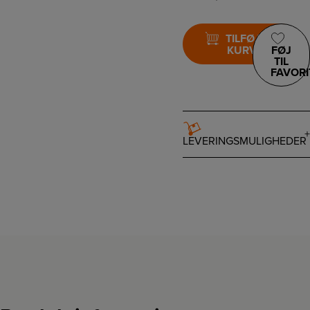
TILFØJ TIL
KURV
FØJ
TIL
FAVORI
LEVERINGSMULIGHEDER