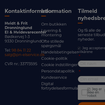
Kontaktinformation
Information
Tilmeld
nyhedsbr
Hvidt & Frit
Om butikken
Dronninglund
Og få alle de
Levering &
El & Hvidevarecenter
seneste tilbu
montering
Bødkervej 1-3
nyheder.
9330 Dronninglund
Ofte stillede
spørgsmål
Jeg acceptere
Tel:
98 84 11 22
vilkårene
Handelsbetingelser
salg@pn-elservice.dk
*
Cookie-politik
CVR nr.: 33773595
Cookie indstillinger
Persondatapolitik
*
Kundeservice
Digital
fortrydelsesformular
Jeg er
ikke en
robot