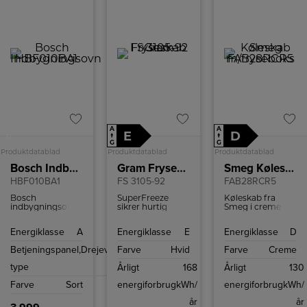
A
A
E
D
A
↑
↑
G
G
Produktdatablad
Produktdatablad
Produktdatablad
Bosch Indbygningsovn
Gram Fryseskab
Smeg Køleskab m/fryseboks
HBF010BA1
FS 3105-92
FAB28RCR5
Bosch
SuperFreeze
Køleskab fra
indbygningsovn
sikrer hurtig
Smeg i creme
med 66 liter
indfrysning af
med fryseboks,
ovnrum.
dine frostvarer,
grøntsagsskuffe
Energiklasse
A
Energiklasse
E
Energiklasse
D
som dermed kan
og LED
holde sige
belysning.
Betjeningspanel,
Drejevælger
Farve
Hvid
Farve
Creme
længere.
type
Årligt
168
Årligt
130
Farve
Sort
energiforbrug
kWh/
energiforbrug
kWh/
år
år