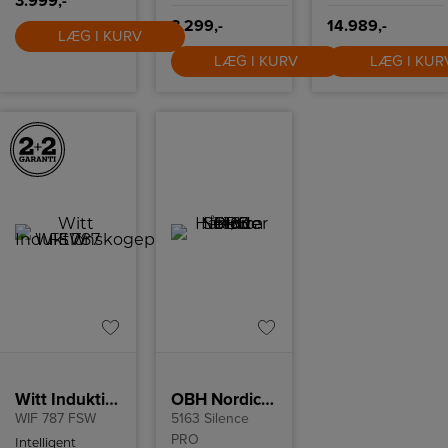
3.999,-
3.299,-
14.989,-
LÆG I KURV
LÆG I KURV
LÆG I KUR
Witt Induktionskogeplade
OBH Nordica Hårtørrer
WIF 787 FSW
5163 Silence
PRO
Intelligent