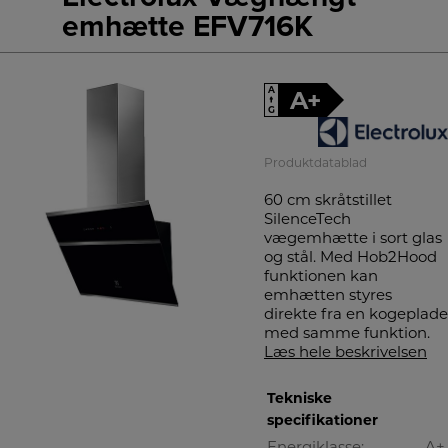
emhætte EFV716K
A
A+
↑
G
Produktdatablad
60 cm skråtstillet
SilenceTech
vægemhætte i sort glas
og stål. Med Hob2Hood
funktionen kan
emhætten styres
direkte fra en kogeplade
med samme funktion.
Læs hele beskrivelsen
Tekniske
specifikationer
Energiklasse:
A+