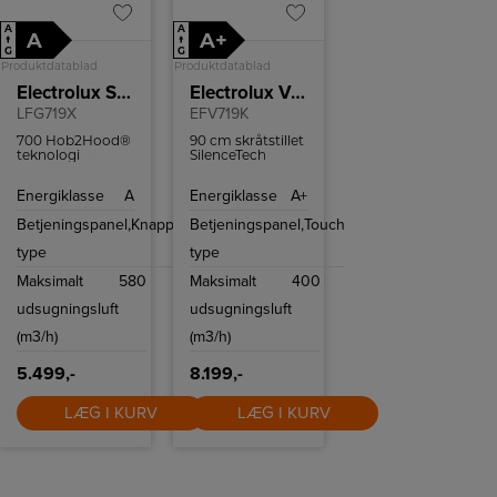
A
A
A
A+
↑
↑
G
G
Produktdatablad
Produktdatablad
Electrolux Skabsintegreret emhætte
Electrolux Væghængt emhætte
LFG719X
EFV719K
700 Hob2Hood®
90 cm skråtstillet
teknologi
SilenceTech
betyder, at
vægemhætte i
kogepladen
sort glas og stål.
Energiklasse
A
Energiklasse
A+
automatisk
Med Hob2Hood
regulerer
funktionen kan
Betjeningspanel,
Knapper
Betjeningspanel,
Touch
emhættens
emhætten styres
indstillinger
direkte fra en
type
type
kogeplade med
samme funktion.
Maksimalt
580
Maksimalt
400
udsugningsluft
udsugningsluft
(m3/h)
(m3/h)
5.499,-
8.199,-
LÆG I KURV
LÆG I KURV