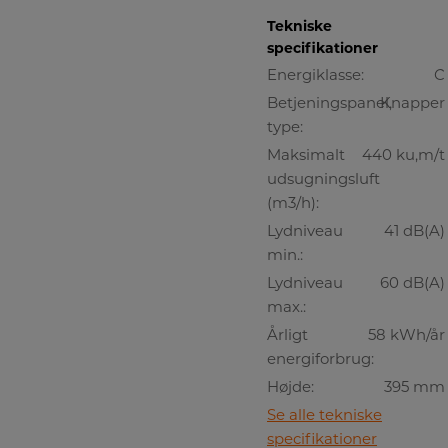
Tekniske
specifikationer
Energiklasse:
C
Betjeningspanel,
Knapper
type:
Maksimalt
440 ku,m/t
udsugningsluft
(m3/h):
Lydniveau
41 dB(A)
min.:
Lydniveau
60 dB(A)
max.:
Årligt
58 kWh/år
energiforbrug:
Højde:
395 mm
Se alle tekniske
specifikationer