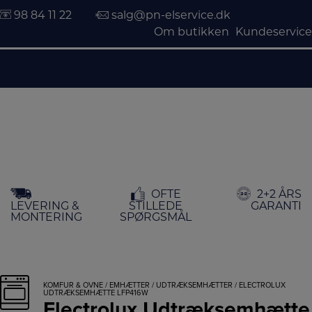
98 84 11 22
salg@pn-elservice.dk
Om butikken
Kundeservice
Hop
OFTE
2+2 ÅRS
til
LEVERING &
STILLEDE
GARANTI
indholdet
MONTERING
SPØRGSMÅL
KOMFUR & OVNE
/
EMHÆTTER
/
UDTRÆKSEMHÆTTER
/ ELECTROLUX
UDTRÆKSEMHÆTTE LFP416W
Electrolux Udtræksemhætte