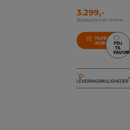
3.299,-
Butikspris inkl. moms
TILFØJ TIL
KURV
FØJ
TIL
FAVORI
LEVERINGSMULIGHEDER