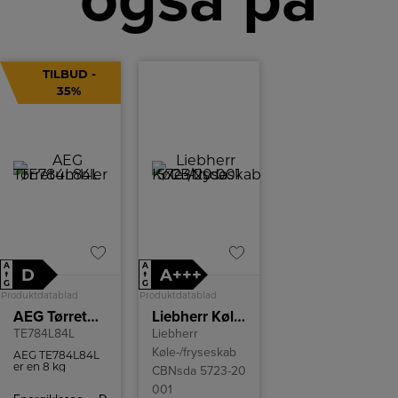
TILBUD -
35%
A
A
D
A+++
↑
↑
G
G
Produktdatablad
Produktdatablad
AEG Tørretumbler
Liebherr Køle-/fryseskab CBNsda 5723-20 001
TE784L84L
Liebherr
Køle-/fryseskab
AEG TE784L84L
er en 8 kg
CBNsda 5723-20
varmepumpe-
001
tørretumbler