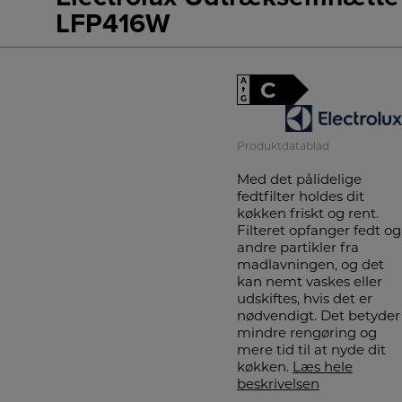
LFP416W
A
C
↑
G
Produktdatablad
Med det pålidelige
fedtfilter holdes dit
køkken friskt og rent.
Filteret opfanger fedt og
andre partikler fra
madlavningen, og det
kan nemt vaskes eller
udskiftes, hvis det er
nødvendigt. Det betyder
mindre rengøring og
mere tid til at nyde dit
køkken.
Læs hele
beskrivelsen