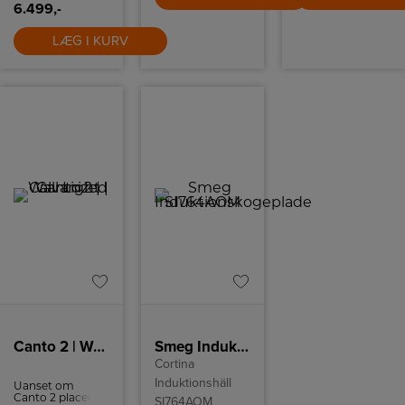
der kræver en
6.499,-
mere rettet
varme. Begge
LÆG I KURV
ovne er
klassificeret med
energiklasse A,
hvilket
garanterer en
effektiv
udnyttelse af
energien.
Canto 2 | Wall Light | Galvanized
Smeg Induktionskogeplade SI764AOM
Cortina
Induktionshäll
Uanset om
Canto 2 placeres
SI764AOM