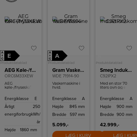
skær kan nemt
skylles under
vand for enkel
rengøring og
vedligeholdelse.
Den elektroniske
motor sikrer
kraftfuld ydeevne
med lavt
støjniveau.
A
A
E
A
A
↑
↑
G
G
Produktdatablad
Produktdatablad
Produktdatablad
AEG Køle-/fryseskab
Gram Vaskemaskine
Smeg Induktionskomfur
ORC6M33XEW
WDE 71914-90
C92IPX2
AEG
Vaskemaskine i
Med en stor 70
køle-/fryseskab
hvid.
liters ovn og en
med NoFrost.
Vaskekapacitet 9
mindre 35 liters
kg. Display med
ovn, begge
Energiklasse
E
Energiklasse
A
Energiklasse
A
tidsforskudt start
udstyret til at
og
håndtere en
Årligt
250
Højde
845 mm
Højde
900 mm
resttidsindikation.
varieret menu.
AutoDosePro for
Den store ovn er
energiforbrug
kWh/
Bredde
597 mm
Bredde
900 mm
automatisk
en varmluftsovn
sæbedosering.
til jævn
år
varmefordeling,
5.099,-
42.999,-
mens den ekstra
Højde
1860 mm
ovn er traditionel,
LÆG I KURV
perfekt til retter,
LÆG I KUR