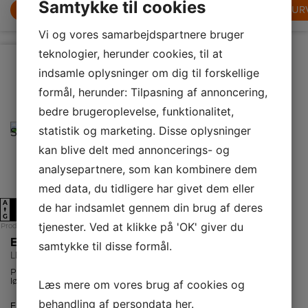
Samtykke til cookies
LÆG I KURV
LÆG I KURV
LÆG I KUR
Vi og vores samarbejdspartnere bruger
teknologier, herunder cookies, til at
indsamle oplysninger om dig til forskellige
formål, herunder: Tilpasning af annoncering,
bedre brugeroplevelse, funktionalitet,
statistik og marketing. Disse oplysninger
kan blive delt med annoncerings- og
analysepartnere, som kan kombinere dem
med data, du tidligere har givet dem eller
A
A
de har indsamlet gennem din brug af deres
A
C
↑
↑
G
G
tjenester. Ved at klikke på 'OK' giver du
Produktdatablad
Produktdatablad
Electrolux Skabsintegreret emhætte
Electrolux Udtræksemhætte
samtykke til disse formål.
LFG426W
LFP416X
Perfect-Fit
Med det
løsninger giver
pålidelige
Læs mere om vores brug af cookies og
en brugervenlig
fedtfilter holdes
udskiftning af din
dit køkken friskt
behandling af persondata
her
.
Energiklasse
A
Energiklasse
C
nuværende
og rent. Filteret