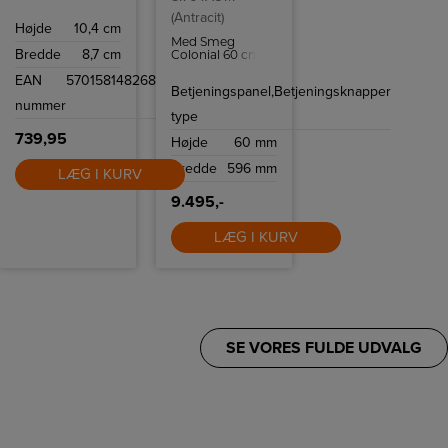
inde eller ude,
(Antracit)
giver lampen en
Højde
10,4 cm
helt speciel
Med Smeg
lysoplevelse.
Bredde
8,7 cm
Colonial 60 cm
induktionskogeplade
EAN
5701581482685
SI764AOM kan
Betjeningspanel,
Betjeningsknapper
du tilberede mad
nummer
på ingen tid
type
takket være 4
induktionszoner
739,95
Højde
60 mm
og flere intuitive
funktioner som
Bredde
596 mm
Quickstart og
LÆG I KURV
Powerboost.
9.495,-
LÆG I KURV
SE VORES FULDE UDVALG