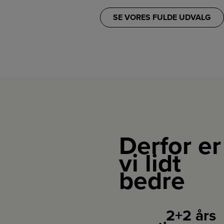
SE VORES FULDE UDVALG
Derfor er
vi lidt
bedre
2+2 års