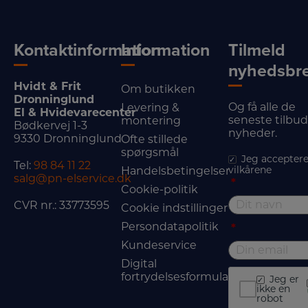
Kontaktinformation
Information
Tilmeld
nyhedsbr
Hvidt & Frit
Om butikken
Dronninglund
Og få alle de
Levering &
El & Hvidevarecenter
seneste tilbu
montering
Bødkervej 1-3
nyheder.
9330 Dronninglund
Ofte stillede
spørgsmål
Jeg acceptere
Tel:
98 84 11 22
vilkårene
Handelsbetingelser
salg@pn-elservice.dk
*
Cookie-politik
CVR nr.: 33773595
Cookie indstillinger
Persondatapolitik
*
Kundeservice
Digital
fortrydelsesformular
Jeg er
ikke en
robot