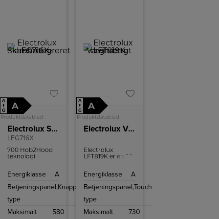
A
A
A
A
↑
↑
G
G
Produktdatablad
Produktdatablad
Electrolux Skabsintegreret emhætte
Electrolux Væghængt emhætte LFT819K
LFG716X
700 Hob2Hood
Electrolux
teknologi
LFT819K er en 90
betyder, at
cm væghængt
kogepladen
emhætte i sort
Energiklasse
A
Energiklasse
A
automatisk
med kraftig
regulerer
udsugning,
Betjeningspanel,
Knapper
Betjeningspanel,
Touch
emhættens
Hob2Hood-
indstillinger
automatik og
type
type
energieffektiv
LED-belysning.
Maksimalt
580
Maksimalt
730
Vaskbare filtre og