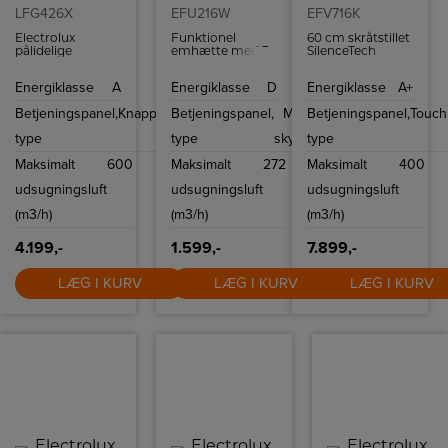
LFG426X
EFU216W
EFV716K
Electrolux
Funktionel
60 cm skråtstillet
pålidelige
emhætte med 3
SilenceTech
fedtfiltre betyder,
hastigheder.
vægemhætte i
at du altid kan
Emhætten
sort glas og stål.
Energiklasse
A
Energiklasse
D
Energiklasse
A+
nyde et rent
placeres i et skab
Med Hob2Hood
køkken
over
funktionen kan
Betjeningspanel,
Knapper
Betjeningspanel,
Mekanisk
Betjeningspanel,
Touch
kogesektionen.
emhætten styres
direkte fra en
type
type
skydeknap
type
kogeplade med
samme funktion.
Maksimalt
600
Maksimalt
272
Maksimalt
400
udsugningsluft
udsugningsluft
udsugningsluft
(m3/h)
(m3/h)
(m3/h)
4.199,-
1.599,-
7.899,-
LÆG I KURV
LÆG I KURV
LÆG I KURV